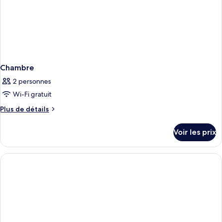
place
Chambre
2 personnes
Wi-Fi gratuit
Plus
Plus de détails
de
détails
Voir les prix
sur
le
type
de
chambre
Chambre