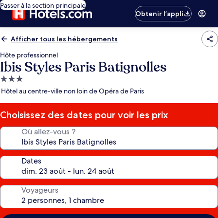
Passer à la section principale
Obtenir l’appli
Afficher tous les hébergements
Hôte professionnel
Ibis Styles Paris Batignolles
Hébergement
3.0 étoiles
Hôtel au centre-ville non loin de Opéra de Paris
Choisissez des dates pour voir les prix
Où allez-vous ?
Dates
Voyageurs