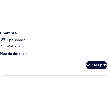
Chambre
2 personnes
Wi-Fi gratuit
Plus
Plus de détails
de
détails
Voir les prix
sur
le
type
de
chambre
Chambre