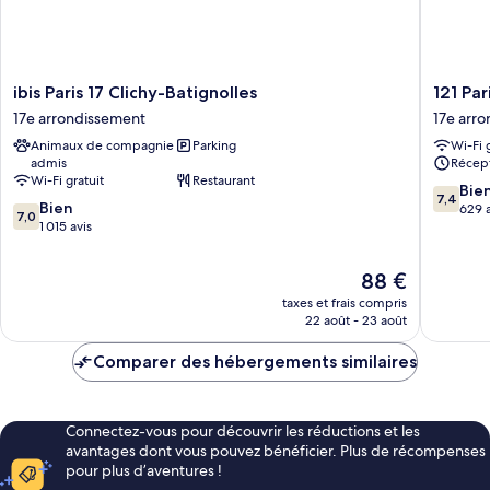
ibis
121
ibis Paris 17 Clichy-Batignolles
121 Par
Paris
Paris
17e arrondissement
17e arr
17
Hotel
Animaux de compagnie
Parking
Wi-Fi 
Clichy-
17e
admis
Récept
Batignolles
arrondi
Wi-Fi gratuit
Restaurant
17e
7.4
Bie
7,4
7.0
arrondissement
Bien
sur
629 a
7,0
sur
1 015 avis
10,
10,
Bien,
Bien,
629 avis
Le
88 €
1 015 avis
nouveau
taxes et frais compris
prix
22 août - 23 août
est
de
Comparer des hébergements similaires
88 €
Connectez-vous pour découvrir les réductions et les
avantages dont vous pouvez bénéficier. Plus de récompenses
pour plus d’aventures !