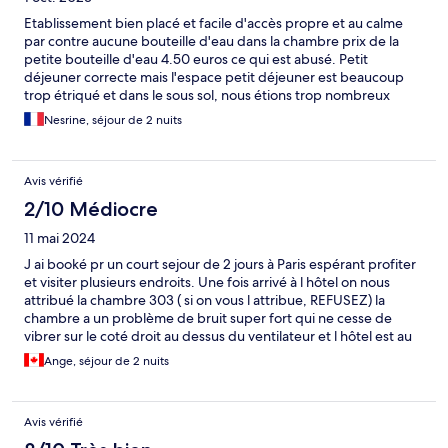
Etablissement bien placé et facile d'accès propre et au calme
par contre aucune bouteille d'eau dans la chambre prix de la
petite bouteille d'eau 4.50 euros ce qui est abusé. Petit
déjeuner correcte mais l'espace petit déjeuner est beaucoup
trop étriqué et dans le sous sol, nous étions trop nombreux
donc pas assez de place et les tables étaient collé les unes aux
Nesrine, séjour de 2 nuits
autres difficile même de ce déplacer. En somme correcte dans
l'ensemble mais pour le prix j'ai connu mieux.
Avis vérifié
2/10 Médiocre
11 mai 2024
J ai booké pr un court sejour de 2 jours à Paris espérant profiter
et visiter plusieurs endroits. Une fois arrivé à l hôtel on nous
attribué la chambre 303 ( si on vous l attribue, REFUSEZ) la
chambre a un problème de bruit super fort qui ne cesse de
vibrer sur le coté droit au dessus du ventilateur et l hôtel est au
courant. Une fois installé dans la chambre le bruit a commencé à
Ange, séjour de 2 nuits
se faire entendre, on se disait c est peut etre des travaux ça va
se calmer. Mais le problème c était vraiment la nuit, nous n avons
pas pu dormir du tout du tout, le bruit retentisser après chaque
Avis vérifié
minute. Toute la nuit on était éveillé malgré la fatigue. On a
appelé plusieurs fois à la réception et ils nous ont proposé de