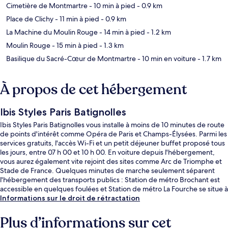
Cimetière de Montmartre
- 10 min à pied
- 0.9 km
Place de Clichy
- 11 min à pied
- 0.9 km
La Machine du Moulin Rouge
- 14 min à pied
- 1.2 km
Moulin Rouge
- 15 min à pied
- 1.3 km
Basilique du Sacré-Cœur de Montmartre
- 10 min en voiture
- 1.7 km
À propos de cet hébergement
Ibis Styles Paris Batignolles
Ibis Styles Paris Batignolles vous installe à moins de 10 minutes de route
de points d'intérêt comme Opéra de Paris et Champs-Élysées. Parmi les
services gratuits, l'accès Wi-Fi et un petit déjeuner buffet proposé tous
les jours, entre 07 h 00 et 10 h 00. En voiture depuis l'hébergement,
vous aurez également vite rejoint des sites comme Arc de Triomphe et
Stade de France. Quelques minutes de marche seulement séparent
l'hébergement des transports publics : Station de métro Brochant est
accessible en quelques foulées et Station de métro La Fourche se situe à
5 min à pied.
Informations sur le droit de rétractation
Plus d’informations sur cet