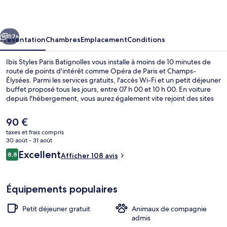
Paris
Batignolles
cédent
Suivant
57+
Présentation
Chambres
Emplacement
Conditions
Ibis Styles Paris Batignolles vous installe à moins de 10 minutes de
route de points d'intérêt comme Opéra de Paris et Champs-
Élysées. Parmi les services gratuits, l'accès Wi-Fi et un petit déjeuner
buffet proposé tous les jours, entre 07 h 00 et 10 h 00. En voiture
depuis l'hébergement, vous aurez également vite rejoint des sites
comme Arc de Triomphe et Stade de France. Quelques minutes de
marche seulement séparent l'hébergement des transports publics :
Le
90 €
Station de métro Brochant est accessible en quelques foulées et
prix
taxes et frais compris
Station de métro La Fourche se situe à 5 min à pied.
actuel
30 août - 31 août
Petit déjeuner buffet compris tous les 
est
Avis
Excellent
8,8
Afficher 108 avis
de
8,8 sur 10
voyageurs
90 €.
Équipements populaires
Petit déjeuner gratuit
Animaux de compagnie
admis