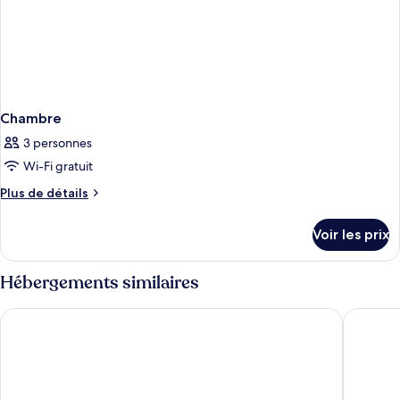
Chambre
3 personnes
Wi-Fi gratuit
Plus
Plus de détails
de
détails
Voir les prix
sur
le
type
Hébergements similaires
de
chambre
ibis Paris 17 Clichy-Batignolles
121 Paris
Chambre