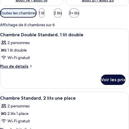
août 14 - août 16
août 21 - août 23
Filtres
Toutes les chambres
1 lit
2 lits
3+ lits
disponibles
pour
Affichage de 6 chambres sur 6
les
Afficher
Une chambre d’hôtel avec un grand lit
11
Chambre Double Standard, 1 lit double
chambres
toutes
2 personnes
les
1 lit double
photos
pour
Wi-Fi gratuit
ce
Plus
Plus de détails
type
de
détails
de
Voir les prix
sur
chambre :
le
Chambre
type
Afficher
Coffres-forts dans les chambres, chamb
11
Double
de
Chambre Standard, 2 lits une place
toutes
chambre
Standard,
2 personnes
Chambre
les
1
Double
2 lits 1 place
photos
lit
Standard,
pour
Wi-Fi gratuit
1
double
ce
lit