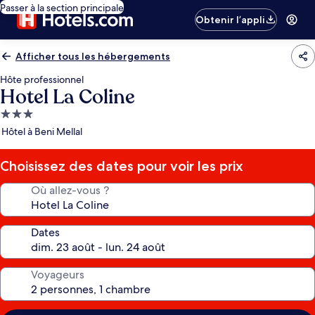
Passer à la section principale
Obtenir l’appli
Afficher tous les hébergements
Hôte professionnel
Hotel La Coline
Hébergement
3.0 étoiles
Hôtel à Beni Mellal
Choisissez des dates pour voir les prix
Où allez-vous ?
Dates
Voyageurs