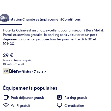
Coline
cédent
Suivant
14+
Présentation
Chambres
Emplacement
Conditions
Hotel La Coline est un choix excellent pour un séjour à Beni Mellal.
Parmi les services gratuits, le parking sans voiturier et un petit
déjeuner continental proposé tous les jours, entre 07 h 00 et
10 h 30.
Le
29 €
prix
taxes et frais compris
actuel
10 août - 11 août
est
Avis
Bien
7,0
Suite Standard | Coin séjour | Télévisi
Afficher 7 avis
de
7,0 sur 10
voyageurs
29 €.
Équipements populaires
Petit déjeuner gratuit
Parking gratuit
Wi-Fi gratuit
Climatisation