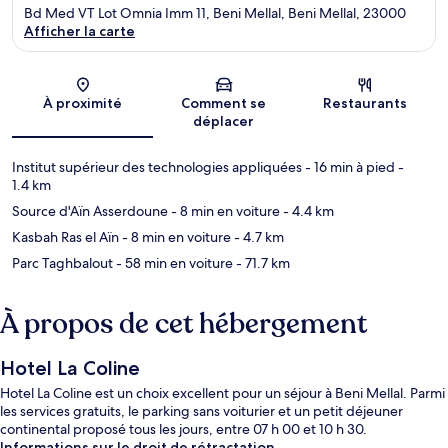
Bd Med VT Lot Omnia Imm 11, Beni Mellal, Beni Mellal, 23000
Afficher la carte
Carte
À proximité
Comment se
Restaurants
déplacer
Institut supérieur des technologies appliquées
- 16 min à pied
-
1.4 km
Source d'Aïn Asserdoune
- 8 min en voiture
- 4.4 km
Kasbah Ras el Aïn
- 8 min en voiture
- 4.7 km
Parc Taghbalout
- 58 min en voiture
- 71.7 km
À propos de cet hébergement
Hotel La Coline
Hotel La Coline est un choix excellent pour un séjour à Beni Mellal. Parmi
les services gratuits, le parking sans voiturier et un petit déjeuner
continental proposé tous les jours, entre 07 h 00 et 10 h 30.
Informations sur le droit de rétractation