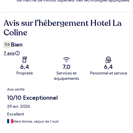
de marche de Institut supérieur des technologies appliquées.
Avis sur l’hébergement Hotel La
Avis
Coline
Bien
7,0
7 avis
6,4
7,0
6,4
Propreté
Services et
Personnel et service
équipements
Avis
Avis vérifié
10/10 Exceptionnel
29 avr. 2026
Excellent
Med Amine, séjour de 1 nuit