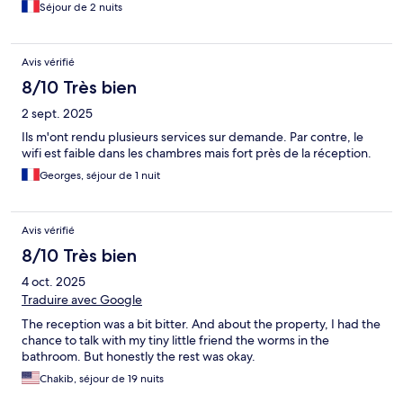
clean and well managed. After one night in this hostel, finally we
Séjour de 2 nuits
went to « la colline ». They showed us a room very dirty … We
get another one which was in bad state… Really disappointed .
Family had to avoid this hostel .
Avis vérifié
8/10 Très bien
2 sept. 2025
Ils m'ont rendu plusieurs services sur demande. Par contre, le
wifi est faible dans les chambres mais fort près de la réception.
Georges, séjour de 1 nuit
Avis vérifié
8/10 Très bien
4 oct. 2025
Traduire avec Google
The reception was a bit bitter. And about the property, I had the
chance to talk with my tiny little friend the worms in the
bathroom. But honestly the rest was okay.
Chakib, séjour de 19 nuits