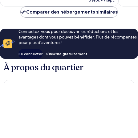
6 sept. - 7 sept.
est
de
Comparer des hébergements similaires
141 €
Connectez-vous pour découvrir les réductions et les
avantages dont vous pouvez bénéficier. Plus de récompenses
pour plus d’aventures !
Se connecter
S’inscrire gratuitement
À propos du quartier