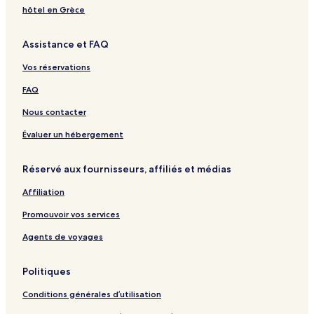
s
l
4
l
t
hôtel en Grèce
e
d
C
a
e
r
e
h
i
s
Assistance et FAQ
d
n
e
s
Y
o
S
m
S
a
Vos réservations
u
k
i
a
m
n
y
n
l
i
FAQ
e
H
s
a
n
o
m
e
Nous contacter
m
e
Évaluer un hébergement
Réservé aux fournisseurs, affiliés et médias
Affiliation
Promouvoir vos services
Agents de voyages
Politiques
Conditions générales d’utilisation