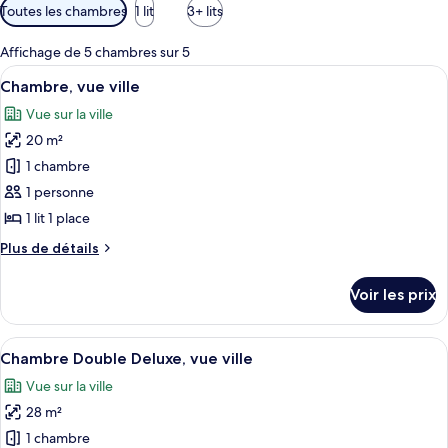
Filtres
Toutes les chambres
1 lit
3+ lits
disponibles
pour
Affichage de 5 chambres sur 5
les
Afficher
Une chambre à coucher avec un lit, un
4
Chambre, vue ville
chambres
toutes
Vue sur la ville
les
20 m²
photos
pour
1 chambre
ce
1 personne
type
1 lit 1 place
de
Plus
Plus de détails
chambre :
de
Chambre,
détails
Voir les prix
sur
vue
le
ville
type
Afficher
Une chambre à coucher avec un lit, un 
7
de
Chambre Double Deluxe, vue ville
toutes
chambre
Vue sur la ville
Chambre,
les
vue
28 m²
photos
ville
pour
1 chambre