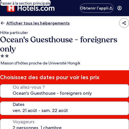
Passer à la section principale
Obtenir l’appli
Afficher tous les hébergements
Hôte particulier
Ocean's Guesthouse - foreigners
only
Hébergement
2.0 étoiles
Maison d'hôtes proche de Université Hongik
Choisissez des dates pour voir les prix
Où allez-vous ?
Dates
Voyageurs