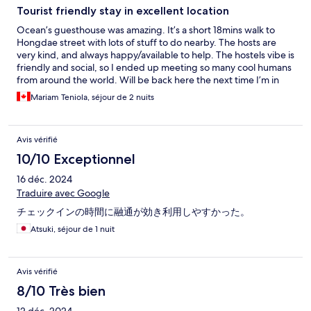
Tourist friendly stay in excellent location
Ocean’s guesthouse was amazing. It’s a short 18mins walk to
Hongdae street with lots of stuff to do nearby. The hosts are
very kind, and always happy/available to help. The hostels vibe is
friendly and social, so I ended up meeting so many cool humans
from around the world. Will be back here the next time I’m in
Seoul!
Mariam Teniola, séjour de 2 nuits
Avis vérifié
10/10 Exceptionnel
16 déc. 2024
Traduire avec Google
チェックインの時間に融通が効き利用しやすかった。
Atsuki, séjour de 1 nuit
Avis vérifié
8/10 Très bien