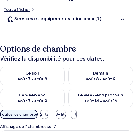
Tout afficher
Services et équipements principaux
(7)
Options de chambre
Vérifiez la disponibilité pour ces dates.
Vérifier la disponibilité pour ce soir août 7 - août 8
Vérifier la disponibilité pour 
Ce soir
Demain
août 7 - août 8
août 8 - août 9
Vérifier la disponibilité pour ce week-end août 7 - août 9
Vérifier la disponibilité pour 
Ce week-end
Le week-end prochain
août 7 - août 9
août 14 - août 16
Filtres
Toutes les chambres
2 lits
3+ lits
1 lit
disponibles
pour
Affichage de 7 chambres sur 7
les
Une chambre de dortoir avec des lits s