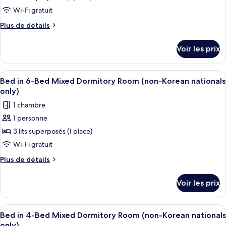
Bed
(non-
ce
Female
Wi-Fi gratuit
Korean
Dormitory
type
nationals
Plus
Plus de détails
Room
de
de
only)
(non-
chambre :
détails
Korean
Voir les prix
sur
Bed
nationals
le
only)
in
type
Afficher
Une chambre avec un lit superposé, du 
8-
5
de
Bed in 6-Bed Mixed Dormitory Room (non-Korean nationals
toutes
chambre
Bed
only)
Bed
les
Mixed
1 chambre
in
photos
Dormitory
8-
1 personne
pour
(non-
Bed
3 lits superposés (1 place)
ce
Mixed
Korean
Dormitory
type
Wi-Fi gratuit
nationals
(non-
de
only)
Plus
Plus de détails
Korean
chambre :
de
nationals
détails
Bed
only)
Voir les prix
sur
in
le
6-
type
Afficher
Une chambre avec un lit superposé, du 
4
Bed
de
Bed in 4-Bed Mixed Dormitory Room (non-Korean nationals
toutes
chambre
only)