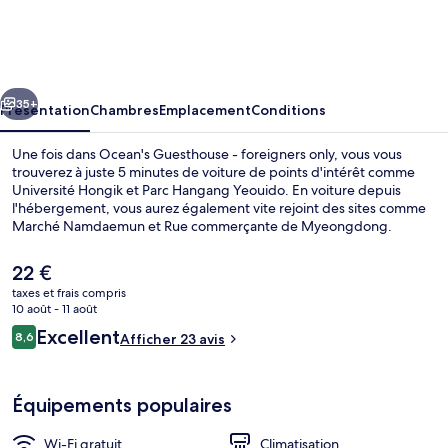
Guesthouse
-
foreigners
cédent
Suivant
only
35+
Présentation
Chambres
Emplacement
Conditions
Une fois dans Ocean's Guesthouse - foreigners only, vous vous
trouverez à juste 5 minutes de voiture de points d'intérêt comme
Université Hongik et Parc Hangang Yeouido. En voiture depuis
l'hébergement, vous aurez également vite rejoint des sites comme
Marché Namdaemun et Rue commerçante de Myeongdong.
L'hébergement se situe à une très courte distance à pied des
transports publics : Station Hapjeong se trouve à 8 min et Station
Le
22 €
Mangwon, à 10 min.
prix
taxes et frais compris
actuel
10 août - 11 août
Façade de l’hébergement
est
Avis
Excellent
8,6
Afficher 23 avis
de
8,6 sur 10
voyageurs
22 €.
Équipements populaires
Wi-Fi gratuit
Climatisation