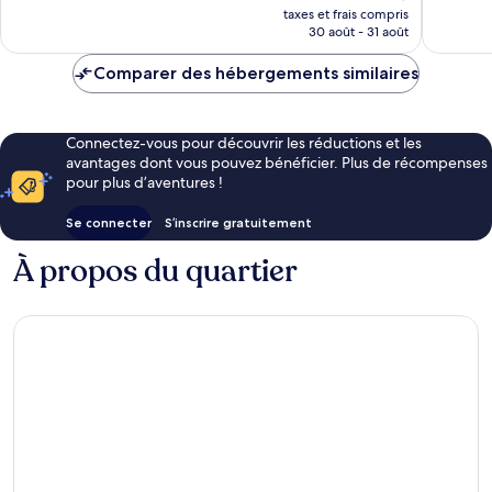
nouveau
216 avis
taxes et frais compris
prix
30 août - 31 août
est
de
Comparer des hébergements similaires
24 €
Connectez-vous pour découvrir les réductions et les
avantages dont vous pouvez bénéficier. Plus de récompenses
pour plus d’aventures !
Se connecter
S’inscrire gratuitement
À propos du quartier