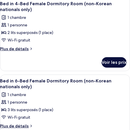
Afficher
12
Bed in 4-Bed Female Dormitory Room (non-Korean
chambres
toutes
nationals only)
les
1 chambre
photos
1 personne
pour
2 lits superposés (1 place)
ce
type
Wi-Fi gratuit
de
Plus
Plus de détails
chambre :
de
détails
Bed
Voir les prix
sur
in
le
4-
type
Afficher
Une chambre avec trois lits superposés
11
Bed
de
Bed in 6-Bed Female Dormitory Room (non-Korean
toutes
chambre
Female
nationals only)
Bed
les
Dormitory
1 chambre
in
photos
Room
4-
1 personne
pour
Bed
(non-
3 lits superposés (1 place)
ce
Female
Korean
Dormitory
type
Wi-Fi gratuit
nationals
Room
de
Plus
Plus de détails
only)
(non-