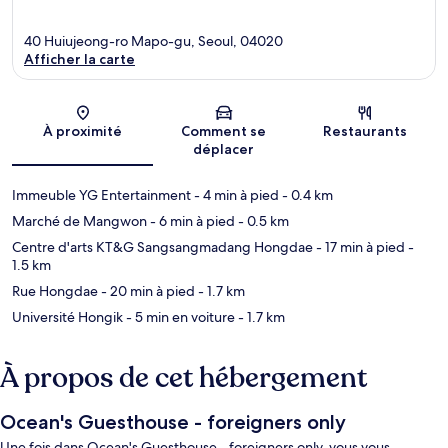
40 Huiujeong-ro Mapo-gu, Seoul, 04020
Afficher la carte
Carte
À proximité
Comment se
Restaurants
déplacer
Immeuble YG Entertainment
- 4 min à pied
- 0.4 km
Marché de Mangwon
- 6 min à pied
- 0.5 km
Centre d'arts KT&G Sangsangmadang Hongdae
- 17 min à pied
-
1.5 km
Rue Hongdae
- 20 min à pied
- 1.7 km
Université Hongik
- 5 min en voiture
- 1.7 km
À propos de cet hébergement
Ocean's Guesthouse - foreigners only
Une fois dans Ocean's Guesthouse - foreigners only, vous vous