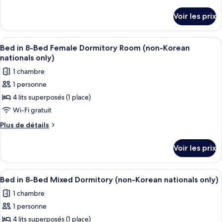
chambre :
de
Korean
détails
Bed
nationals
Voir les prix
sur
only)
in
le
6-
type
Afficher
Une chambre avec des lits superposés,
9
Bed
de
Bed in 8-Bed Female Dormitory Room (non-Korean
toutes
chambre
Female
nationals only)
Bed
les
Dormitory
1 chambre
in
photos
Room
6-
1 personne
pour
Bed
(non-
4 lits superposés (1 place)
ce
Female
Korean
Dormitory
type
Wi-Fi gratuit
nationals
Room
de
Plus
Plus de détails
only)
(non-
chambre :
de
Korean
détails
Bed
nationals
Voir les prix
sur
only)
in
le
8-
type
Afficher
Une chambre avec un lit superposé, un
5
Bed
de
Bed in 8-Bed Mixed Dormitory (non-Korean nationals only)
toutes
chambre
Female
1 chambre
Bed
les
Dormitory
in
1 personne
photos
Room
8-
pour
4 lits superposés (1 place)