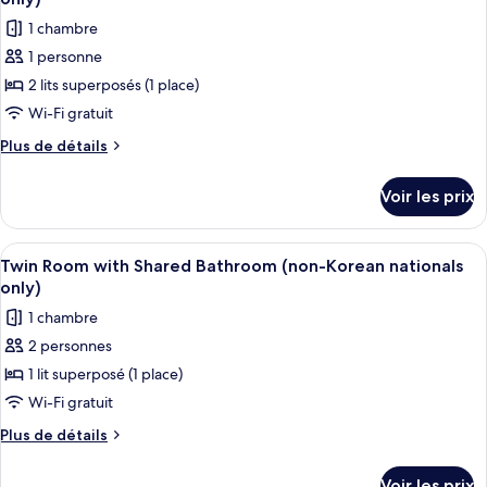
Mixed
Bed
les
Dormitory
1 chambre
in
photos
Room
6-
1 personne
pour
Bed
(non-
2 lits superposés (1 place)
ce
Mixed
Korean
Dormitory
type
Wi-Fi gratuit
nationals
Room
de
Plus
Plus de détails
only)
(non-
chambre :
de
Korean
détails
Bed
nationals
Voir les prix
sur
only)
in
le
4-
type
Afficher
Une petite pièce bien éclairée, avec un
8
Bed
de
Twin Room with Shared Bathroom (non-Korean nationals
toutes
chambre
Mixed
only)
Bed
les
Dormitory
1 chambre
in
photos
Room
4-
2 personnes
pour
Bed
(non-
1 lit superposé (1 place)
ce
Mixed
Korean
Dormitory
type
Wi-Fi gratuit
nationals
Room
de
Plus
Plus de détails
only)
(non-
chambre :
de
Korean
détails
Twin
nationals
Voir les prix