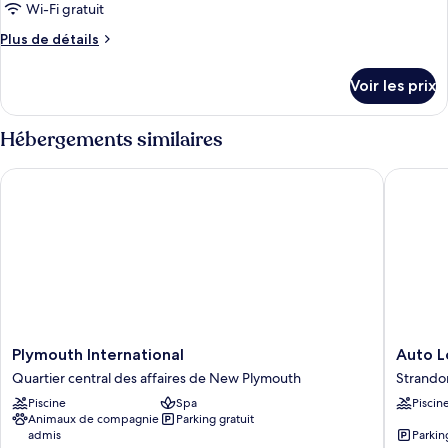
ce
Wi-Fi gratuit
type
Plus
Plus de détails
de
de
chambre :
détails
Voir les prix
sur
Suite
le
Familiale,
type
Hébergements similaires
2
de
chambre
chambres
Plymouth International
Auto Lo
Suite
Familiale,
2
chambres
Plymouth
Auto
Plymouth International
Auto L
International
Lodge
Quartier central des affaires de New Plymouth
Strando
Quartier
Motor
Piscine
Spa
Piscin
central
Inn
Animaux de compagnie
Parking gratuit
des
Strando
admis
Parkin
affaires