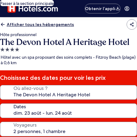
Passer à la section principale
Obtenir l’appli
Afficher tous les hébergements
Hôte professionnel
The Devon Hotel A Heritage Hotel
Hébergement
4.0 étoiles
Hôtel avec un spa proposant des soins complets - Fitzroy Beach (plage)
à 0,6 km
Choisissez des dates pour voir les prix
Où allez-vous ?
Dates
Voyageurs