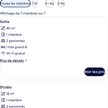
Filtres
Toutes les chambres
1 lit
3+ lits
2 lits
disponibles
pour
Affichage de 7 chambres sur 7
les
Afficher
Un salon moderne avec un canapé, une t
7
Suite
chambres
toutes
40 m²
les
1 chambre
photos
pour
2 personnes
ce
1 très grand lit
type
Wi-Fi gratuit
de
Plus
Plus de détails
chambre :
de
Suite
détails
Voir les prix
sur
le
type
Afficher
Une chambre d’hôtel moderne dotée d’u
17
de
Studio
toutes
chambre
18 m²
Suite
les
1 chambre
photos
pour
2 personnes