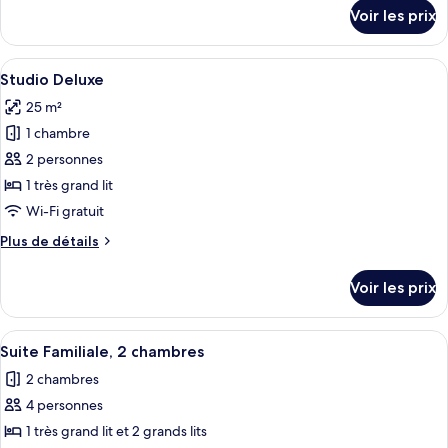
chambre :
détails
Voir les prix
sur
Studio
le
Deluxe,
type
Afficher
Une chambre d’hôtel comprenant un lit
2
10
de
Studio Deluxe
toutes
chambre
grands
25 m²
Studio
les
lits
Deluxe,
1 chambre
photos
2
pour
2 personnes
grands
ce
lits
1 très grand lit
type
Wi-Fi gratuit
de
Plus
Plus de détails
chambre :
de
Studio
détails
Voir les prix
sur
Deluxe
le
type
Afficher
Un salon moderne avec un canapé vert,
1
de
Suite Familiale, 2 chambres
toutes
chambre
2 chambres
Studio
les
Deluxe
4 personnes
photos
pour
1 très grand lit et 2 grands lits