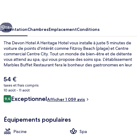
Devon
Hotel
A
cédent
Suivant
Heritage
118+
Présentation
Chambres
Emplacement
Conditions
Hotel
The Devon Hotel A Heritage Hotel vous installe à juste 5 minutes de
voiture de points d'intérêt comme Fitzroy Beach (plage) et Centre
commercial Centre City. Tout un monde de bien-être et de détente
vous attend au spa, qui vous propose des soins spa. L'établissement
Marbles Buffet Restaurant fera le bonheur des gastronomes en leur
servant le dîner. Parmi les autres petits avantages de cet
hébergement figurent une piscine extérieure, un bar / salon et un
Le
54 €
bain à remous. Les autres voyageurs ne tarissent pas d'éloges en ce
prix
taxes et frais compris
qui concerne la piscine rafraîchissante et la literie de qualité.
actuel
10 août - 11 août
Buffet
est
Avis
Exceptionnel
9,4
Afficher 1 059 avis
de
9,4 sur 10
voyageurs
54 €.
Équipements populaires
Piscine
Spa