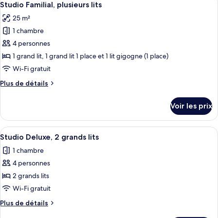
5
de
Studio Familial, plusieurs lits
toutes
chambre
25 m²
Studio
les
1 chambre
photos
pour
4 personnes
ce
1 grand lit, 1 grand lit 1 place et 1 lit gigogne (1 place)
type
Wi-Fi gratuit
de
Plus
Plus de détails
chambre :
de
Studio
détails
Voir les prix
sur
Familial,
le
plusieurs
type
Afficher
Une chambre d’hôtel avec deux lits, un
lits
8
de
Studio Deluxe, 2 grands lits
toutes
chambre
1 chambre
Studio
les
Familial,
4 personnes
photos
plusieurs
pour
2 grands lits
lits
ce
Wi-Fi gratuit
type
Plus
Plus de détails
de
de