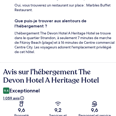
Oui, vous trouverez un restaurant sur place : Marbles Buffet
Restaurant.
Que puis-je trouver aux alentours de
l'hébergement ?
L'hébergement The Devon Hotel A Heritage Hotel se trouve
dans le quartier Strandon, à seulement 7 minutes de marche
de Fitzroy Beach (plage) et à 16 minutes de Centre commercial
Centre City. Les voyageurs adorent l'emplacement privilégié
de cet hôtel.
Avis sur l’hébergement The
Avis
Devon Hotel A Heritage Hotel
Exceptionnel
9,4
1 059 avis
9,6
9,2
9,6
Propreté
Services et
Personnel et service