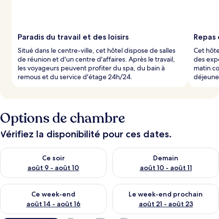
Paradis du travail et des loisirs
Repas 
Situé dans le centre-ville, cet hôtel dispose de salles
Cet hôte
de réunion et d'un centre d'affaires. Après le travail,
des expé
les voyageurs peuvent profiter du spa, du bain à
matin co
remous et du service d'étage 24h/24.
déjeune
Options de chambre
Vérifiez la disponibilité pour ces dates.
Vérifier la disponibilité pour ce soir août 9 - août 10
Vérifier la disponibilité pour 
Ce soir
Demain
août 9 - août 10
août 10 - août 11
Vérifier la disponibilité pour ce week-end août 14 - août 16
Vérifier la disponibilité pour
Ce week-end
Le week-end prochain
août 14 - août 16
août 21 - août 23