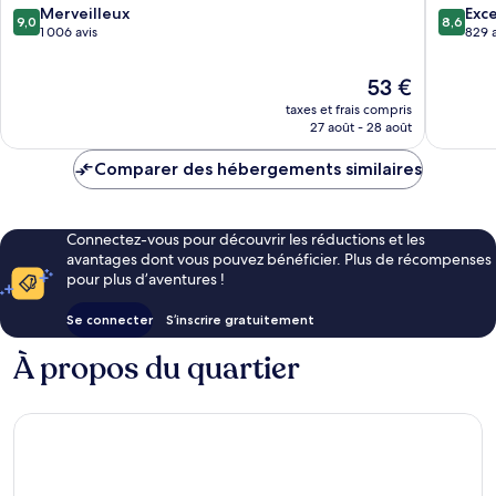
9.0
8.6
de
Merveilleux
Exce
9,0
8,6
sur
sur
New
1 006 avis
829 a
10,
10,
Plymouth
Merveilleux,
Excellen
Le
53 €
1 006 avis
829 avis
nouveau
taxes et frais compris
prix
27 août - 28 août
est
de
Comparer des hébergements similaires
53 €
Connectez-vous pour découvrir les réductions et les
avantages dont vous pouvez bénéficier. Plus de récompenses
pour plus d’aventures !
Se connecter
S’inscrire gratuitement
À propos du quartier