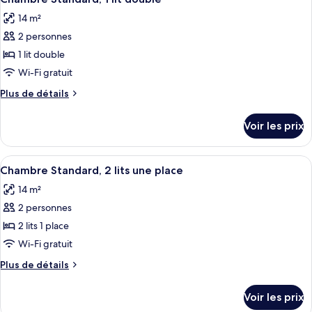
toutes
chambre
lits
14 m²
Suite
les
Familiale,
2 personnes
photos
plusieurs
pour
1 lit double
lits
ce
Wi-Fi gratuit
type
Plus
Plus de détails
de
de
chambre :
détails
Voir les prix
sur
Chambre
le
Standard,
type
Afficher
Une chambre d’hôtel avec deux lits sim
1
8
de
Chambre Standard, 2 lits une place
toutes
chambre
lit
14 m²
Chambre
les
double
Standard,
2 personnes
photos
1
pour
2 lits 1 place
lit
ce
double
Wi-Fi gratuit
type
Plus
Plus de détails
de
de
chambre :
détails
Voir les prix
sur
Chambre