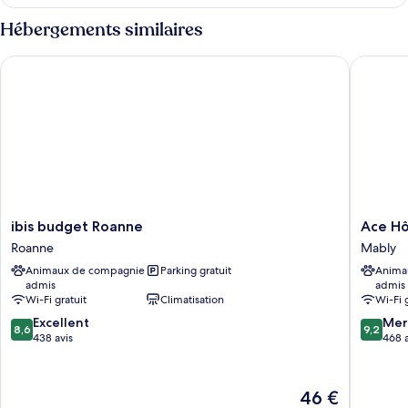
le
Standard,
type
Hébergements similaires
2
de
chambre
lits
ibis budget Roanne
Ace Hôt
Chambre
une
Standard,
place
2
lits
une
place
ibis
Ace
ibis budget Roanne
Ace Hô
budget
Hôtel
Roanne
Mably
Roanne
Roanne-
Animaux de compagnie
Parking gratuit
Anima
Roanne
Mably
admis
admis
Mably
Wi-Fi gratuit
Climatisation
Wi-Fi 
8.6
9.2
Excellent
Mer
8,6
9,2
sur
sur
438 avis
468 a
10,
10,
Excellent,
Merveill
438 avis
468 avis
Le
46 €