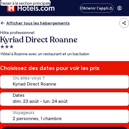
Passer à la section principale
Obtenir l’appli
Afficher tous les hébergements
Hôte professionnel
Kyriad Direct Roanne
Hébergement
3.0 étoiles
Hôtel à Roanne avec un restaurant et un bar/salon
Choisissez des dates pour voir les prix
Où allez-vous ?
Dates
Voyageurs