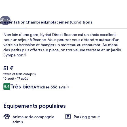
Roanne
cédent
Suivant
41+
Présentation
Chambres
Emplacement
Conditions
Non loin d'une gare, Kyriad Direct Roanne est un choix excellent
pour un séjour à Roanne. Vous pourrez vous détendre autour d'un
verre au bar/salon et manger un morceau au restaurant. Au menu
des petits plus offerts sur place, on trouve une terrasse et un jardin.
Sympa non ?
Le
51 €
prix
taxes et frais compris
actuel
16 août - 17 août
Petit déjeuner buffet servi en supplé
est
Avis
Très bien
8,4
Afficher 556 avis
de
8,4 sur 10
voyageurs
51 €.
Équipements populaires
Animaux de compagnie
Parking gratuit
admis