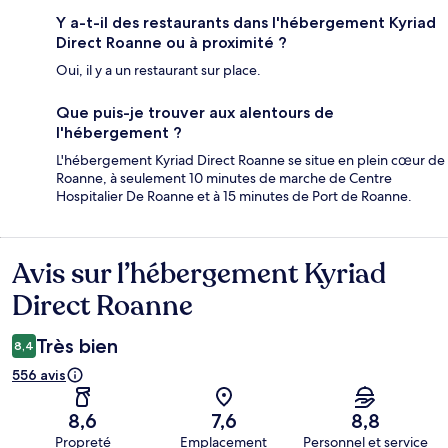
Y a-t-il des restaurants dans l'hébergement Kyriad
Direct Roanne ou à proximité ?
Oui, il y a un restaurant sur place.
Que puis-je trouver aux alentours de
l'hébergement ?
L'hébergement Kyriad Direct Roanne se situe en plein cœur de
Roanne, à seulement 10 minutes de marche de Centre
Hospitalier De Roanne et à 15 minutes de Port de Roanne.
Avis sur l’hébergement Kyriad
Avis
Direct Roanne
Très bien
8,4
556 avis
8,6
7,6
8,8
Propreté
Emplacement
Personnel et service