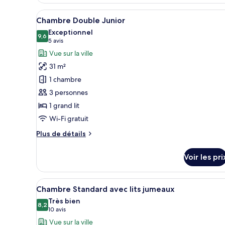
chambre
Afficher
Une chambre d’hôtel comprenant
Standard
13
Chambre Double Junior
toutes
Single
Exceptionnel
Room
les
9,6
9,6 sur 10
(5 avis)
5 avis
Atrium
photos
Vue sur la ville
pour
31 m²
ce
1 chambre
type
3 personnes
de
1 grand lit
chambre :
Chambre
Wi-Fi gratuit
Double
Plus
Plus de détails
Junior
de
détails
Voir les pri
sur
le
type
Afficher
Une chambre d’hôtel avec deux 
9
de
Chambre Standard avec lits jumeaux
toutes
chambre
Très bien
Chambre
les
8,2
8,2 sur 10
(10 avis)
10 avis
Double
photos
Vue sur la ville
Junior