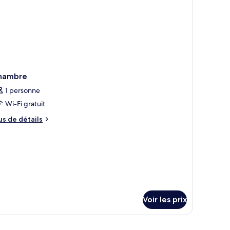
hambre
1 personne
Wi-Fi gratuit
us
us de détails
e
tails
r
pe
e
hambre
hambre
Voir les prix