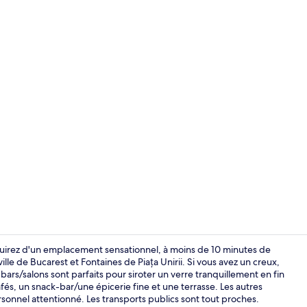
2 bars
ouirez d'un emplacement sensationnel, à moins de 10 minutes de
le de Bucarest et Fontaines de Piața Unirii. Si vous avez un creux,
 bars/salons sont parfaits pour siroter un verre tranquillement en fin
Réception
afés, un snack-bar/une épicerie fine et une terrasse. Les autres
sonnel attentionné. Les transports publics sont tout proches.