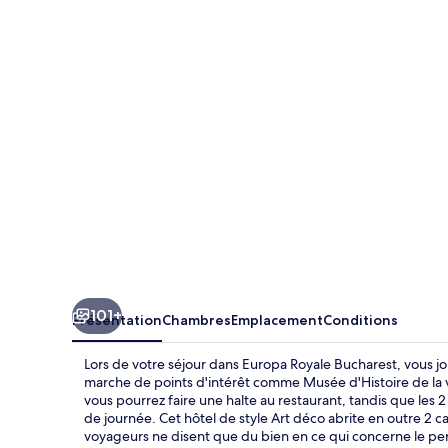
Royale
Bucharest
101+
Présentation
Chambres
Emplacement
Conditions
Lors de votre séjour dans Europa Royale Bucharest, vous j
marche de points d'intérêt comme Musée d'Histoire de la vil
vous pourrez faire une halte au restaurant, tandis que les 2
de journée. Cet hôtel de style Art déco abrite en outre 2 c
voyageurs ne disent que du bien en ce qui concerne le per