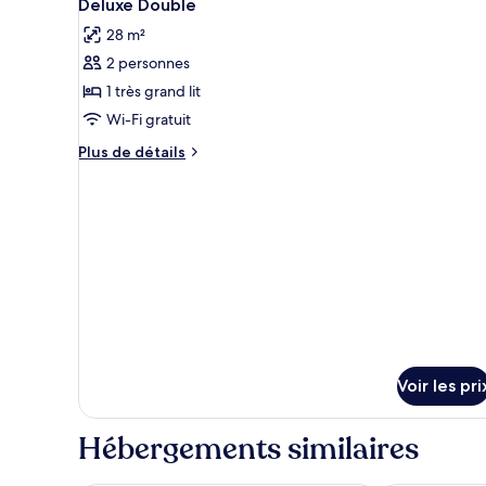
2
Deluxe Double
toutes
28 m²
les
2 personnes
photos
pour
1 très grand lit
ce
Wi-Fi gratuit
type
Plus
Plus de détails
de
de
chambre :
détails
sur
Deluxe
le
Double
type
de
chambre
Deluxe
Double
Voir les pri
Hébergements similaires