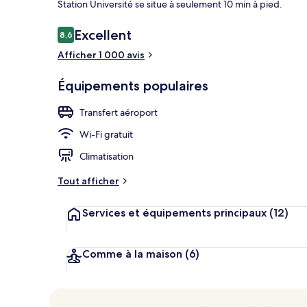
Station Université se situe à seulement 10 min à pied.
Avis
Excellent
8,6
8,6 sur 10
voyageurs
Afficher 1 000 avis
Extérieur
Équipements populaires
Transfert aéroport
Wi-Fi gratuit
Climatisation
Tout afficher
Services et équipements principaux
(12)
Comme à la maison
(6)