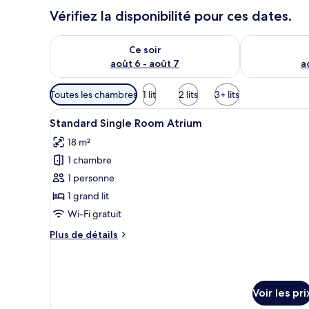
Vérifiez la disponibilité pour ces dates.
Vérifier la disponibilité pour ce soir août 6 - août 7
Vérifier la di
Ce soir
août 6 - août 7
a
Filtres
Toutes les chambres
1 lit
2 lits
3+ lits
disponibles
Afficher
Une chambre d’hôtel avec un lit
pour
10
Standard Single Room Atrium
toutes
les
18 m²
les
chambres
1 chambre
photos
pour
1 personne
ce
1 grand lit
type
Wi-Fi gratuit
de
Plus
Plus de détails
chambre :
de
Standard
détails
sur
Single
le
Room
Voir les pri
type
Atrium
de