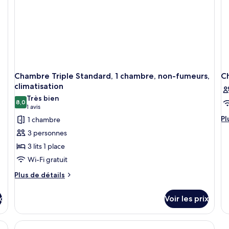
Chambre Triple Standard, 1 chambre, non-fumeurs,
C
climatisation
Très bien
8,0
8,0 sur 10
(1 avis)
1 avis
Pl
Pl
1 chambre
d
3 personnes
dé
su
3 lits 1 place
le
Wi-Fi gratuit
ty
d
Plus
Plus de détails
c
de
C
détails
x
Voir les prix
sur
le
type
s, bureau, rideaux occultants