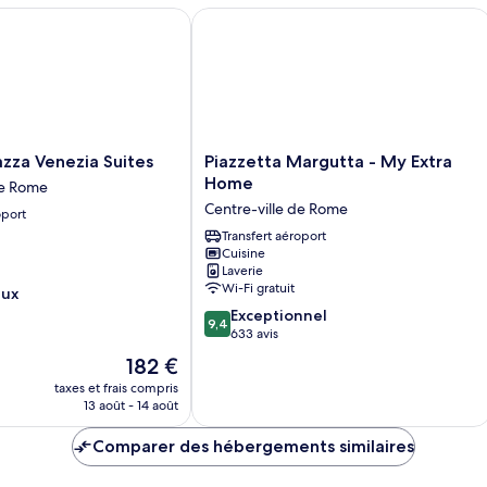
Chambre
C
a Venezia Suites
Piazzetta Margutta - My Extra Home
Piazzetta
zza Venezia Suites
Piazzetta Margutta - My Extra
Margutta
Home
de Rome
-
Centre-ville de Rome
oport
My
Extra
Transfert aéroport
Cuisine
Home
Laverie
Centre-
Wi-Fi gratuit
eux
ville
9.4
de
Exceptionnel
9,4
sur
Rome
633 avis
10,
Le
182 €
Exceptionnel,
nouveau
taxes et frais compris
633 avis
prix
13 août - 14 août
est
de
Comparer des hébergements similaires
182 €