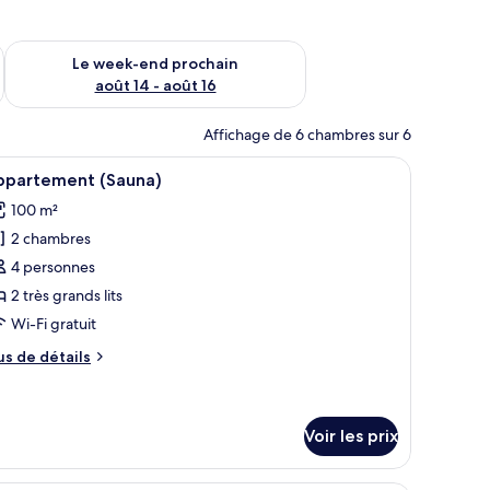
-end août 7 - août 9
Vérifier la disponibilité pour le week-end prochain août 14 - a
Le week-end prochain
août 14 - août 16
Affichage de 6 chambres sur 6
 motifs chevrons, d’un canapé bleu foncé, d’un coin repas avec une table et 
fficher
Une pièce spacieuse avec un grand miroir déc
42
ppartement (Sauna)
outes
100 m²
s
2 chambres
hotos
our
4 personnes
e
2 très grands lits
ype
Wi-Fi gratuit
e
us
us de détails
hambre :
e
ppartement
tails
r
Sauna)
Voir les prix
pe
e