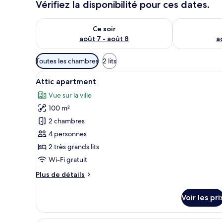
Vérifiez la disponibilité pour ces dates.
Vérifier la disponibilité pour ce soir août 7 - août 8
Vérifier la di
Ce soir
août 7 - août 8
a
Filtres
Toutes les chambres
2 lits
disponibles
Afficher
Un coin repas comprenant une 
pour
36
Attic apartment
toutes
les
Vue sur la ville
les
chambres
100 m²
photos
pour
2 chambres
ce
4 personnes
type
2 très grands lits
de
Wi-Fi gratuit
chambre :
Plus
Plus de détails
Attic
de
apartment
détails
Voir les pri
sur
le
type