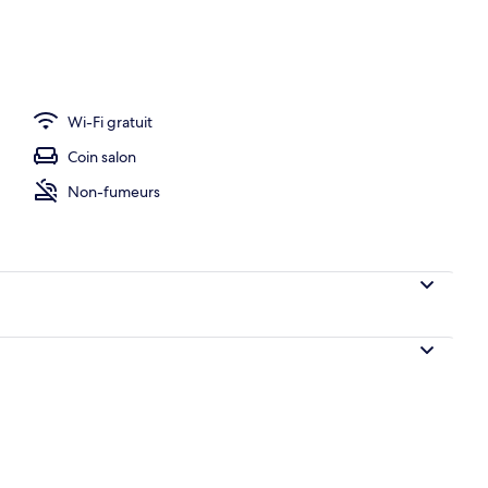
Sauna) | 2 chambres, coffres-forts dans les chambres, rideaux occultants
Wi-Fi gratuit
Coin salon
Non-fumeurs