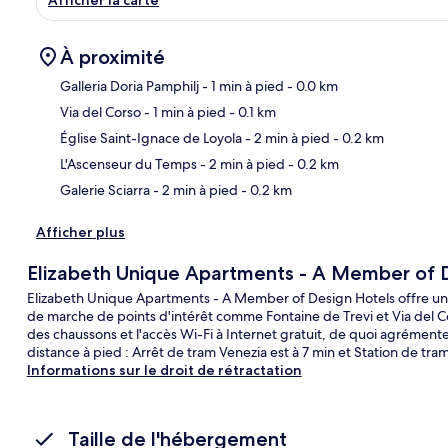
Afficher la carte
À proximité
Galleria Doria Pamphilj
- 1 min à pied
- 0.0 km
Via del Corso
- 1 min à pied
- 0.1 km
Car
Église Saint-Ignace de Loyola
- 2 min à pied
- 0.2 km
L'Ascenseur du Temps
- 2 min à pied
- 0.2 km
Galerie Sciarra
- 2 min à pied
- 0.2 km
Afficher plus
Elizabeth Unique Apartments - A Member of 
Elizabeth Unique Apartments - A Member of Design Hotels offre un 
de marche de points d'intérêt comme Fontaine de Trevi et Via del Co
des chaussons et l'accès Wi-Fi à Internet gratuit, de quoi agrémenter
distance à pied : Arrêt de tram Venezia est à 7 min et Station de tram 
Informations sur le droit de rétractation
Taille de l'hébergement