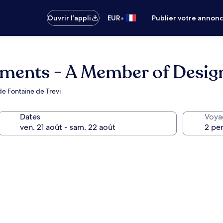
•
Ouvrir l’appli
EUR
Publier votre annon
tments - A Member of Desig
de Fontaine de Trevi
Dates
Voya