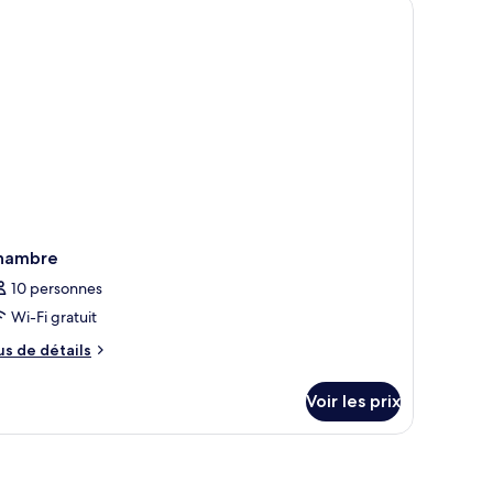
hambre
partement
auna)
hambre
10 personnes
Wi-Fi gratuit
us
us de détails
e
tails
Voir les prix
r
pe
e
hambre