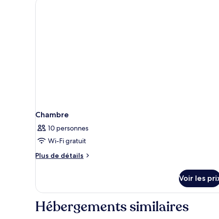
de
chambre
Attic
apartment
Chambre
10 personnes
Wi-Fi gratuit
Plus
Plus de détails
de
détails
Voir les pri
sur
le
type
Hébergements similaires
de
chambre