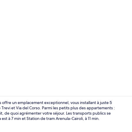
Apartment wi
offre un emplacement exceptionnel, vous installant à juste 5
revi et Via del Corso. Parmi les petits plus des appartements :
it, de quoi agrémenter votre séjour. Les transports publics se
Apartment wi
est à 7 min et Station de tram Arenula-Cairoli, à 11 min.