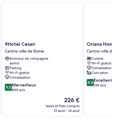
hambre
9Hotel Cesari
Oriana Homèl Roma
9Hotel
Oriana
9Hotel Cesari
Oriana Homèl Roma
Cesari
Homèl
Centre-ville de Rome
Centre-ville de Rome
Centre-
Roma
Animaux de compagnie
Cuisine
ville
Centre-
admis
Wi-Fi gratuit
de
ville
Parking
Climatisation
Rome
de
Wi-Fi gratuit
Coin salon
Rome
Climatisation
8.8
Excellent
8,8
9.2
Merveilleux
sur
138 avis
9,2
sur
859 avis
10,
10,
Excellent,
Le
226 €
Merveilleux,
138 avis
nouveau
859 avis
taxes et frais compris
tax
prix
13 août - 14 août
est
de
226 €