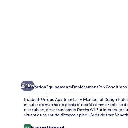
Apartments
-
A
Member
of
Design
Hotels
116+
Présentation
Équipements
Emplacement
Prix
Conditions
Elizabeth Unique Apartments - A Member of Design Hotels 
minutes de marche de points d'intérêt comme Fontaine de T
une cuisine, des chaussons et l'accès Wi-Fi à Internet gratu
situent à une courte distance à pied : Arrêt de tram Venezia 
Avis
Exceptionnel
9,8