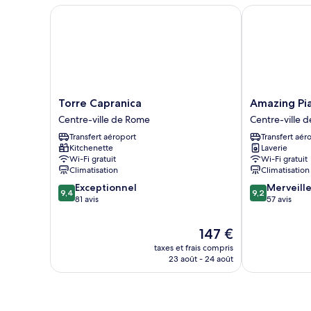
Chambre
Torre Capranica
Amazing Piazz
Torre
Amazing
Torre Capranica
Amazing Pia
Capranica
Piazza
Centre-ville de Rome
Centre-ville 
Centre-
Venezia
Transfert aéroport
Transfert aér
ville
Suites
Kitchenette
Laverie
de
Centre-
Wi-Fi gratuit
Wi-Fi gratuit
Rome
ville
Climatisation
Climatisation
de
9.4
9.2
Exceptionnel
Merveill
Rome
9,4
9,2
sur
sur
81 avis
57 avis
10,
10,
Exceptionnel,
Merveilleux,
Le
147 €
81 avis
57 avis
nouveau
taxes et frais compris
prix
23 août - 24 août
est
de
147 €