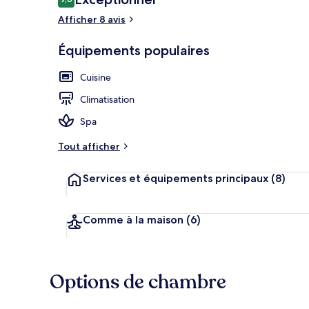
9,8 sur 10
voyageurs
Afficher 8 avis
Appartement (
Équipements populaires
Cuisine
Climatisation
Spa
Tout afficher
Services et équipements principaux
(8)
Comme à la maison
(6)
Options de chambre