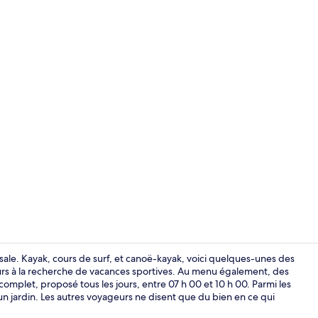
Bar lounge
nsale. Kayak, cours de surf, et canoë-kayak, voici quelques-unes des
geurs à la recherche de vacances sportives. Au menu également, des
complet, proposé tous les jours, entre 07 h 00 et 10 h 00. Parmi les
Façade de l
un jardin. Les autres voyageurs ne disent que du bien en ce qui