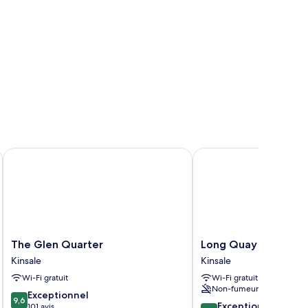
The Glen Quarter
Long Quay House
The
Long
The Glen Quarter
Long Quay House
Glen
Quay
Kinsale
Kinsale
Quarter
House
Wi-Fi gratuit
Wi-Fi gratuit
Kinsale
Kinsale
Non-fumeurs
9.6
Exceptionnel
9,6
9.8
Exceptionnel
sur
101 avis