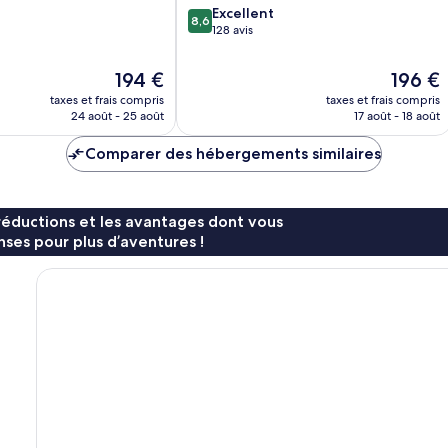
8.6
Excellent
8,6
sur
128 avis
10,
Excellent,
Le
Le
194 €
196 €
128 avis
nouveau
nouveau
taxes et frais compris
taxes et frais compris
prix
prix
24 août - 25 août
17 août - 18 août
est
est
de
de
Comparer des hébergements similaires
194 €
196 €
réductions et les avantages dont vous
ses pour plus d’aventures !