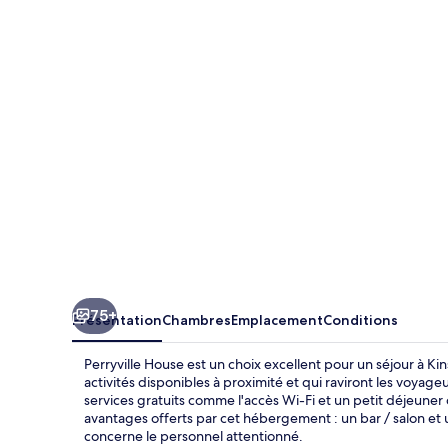
House
75+
Présentation
Chambres
Emplacement
Conditions
Perryville House est un choix excellent pour un séjour à Ki
activités disponibles à proximité et qui raviront les voya
services gratuits comme l'accès Wi-Fi et un petit déjeuner 
avantages offerts par cet hébergement : un bar / salon et 
concerne le personnel attentionné.