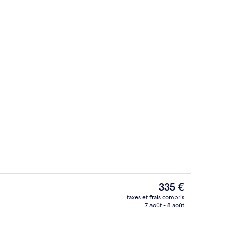
Suite Junior, balcon, vue port | Wi-F
Le
335 €
prix
taxes et frais compris
actuel
7 août - 8 août
’hébergement
Enceinte de l’hébergement
est
de