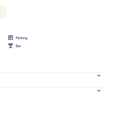
 balcon, vue port | Balcon
Parking
Bar