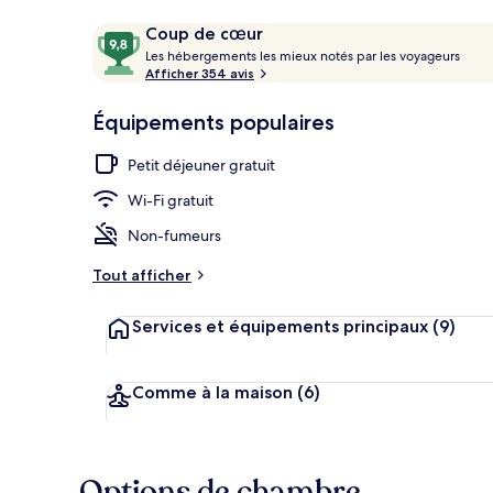
Avis
9,8
Coup de cœur
voyageurs
L
sur
Les hébergements les mieux notés par les voyageurs
e
Afficher 354 avis
10,
Suite Junior,
s
Coup
Équipements populaires
de
h
cœur
é
Petit déjeuner gratuit
b
e
Wi-Fi gratuit
r
g
Non-fumeurs
e
m
Tout afficher
e
n
Services et équipements principaux
(9)
t
s
l
Comme à la maison
(6)
e
s
m
Options de chambre
i