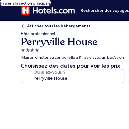
Passer à la section principale
Rechercher des voyage
Afficher tous les hébergements
Hôte professionnel
Perryville House
Hébergement
4.0 étoiles
Maison d'hôtes au centre-ville à Kinsale avec un bar/salon
Choisissez des dates pour voir les prix
Où allez-vous ?
Galerie
photos
de
l’hébergement
Perryville