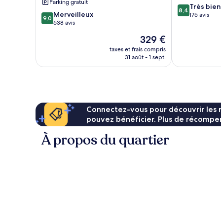
Parking gratuit
8.4
Très bien
8,4
9.0
Merveilleux
sur
175 avis
9,0
sur
638 avis
10,
10,
Très
Le
329 €
Merveilleux,
bien,
nouveau
638 avis
taxes et frais compris
175 avis
prix
31 août - 1 sept.
est
de
329 €
Connectez-vous pour découvrir les 
pouvez bénéficier. Plus de récompen
À propos du quartier