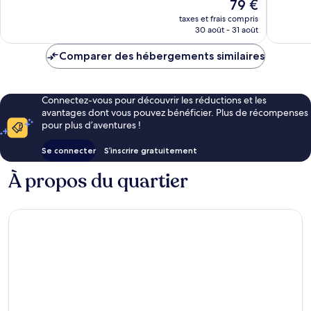
Le
79 €
Bien,
nouveau
1 001 avis
taxes et frais compris
prix
30 août - 31 août
est
de
Comparer des hébergements similaires
79 €
Connectez-vous pour découvrir les réductions et les
avantages dont vous pouvez bénéficier. Plus de récompenses
pour plus d’aventures !
Se connecter
S’inscrire gratuitement
À propos du quartier