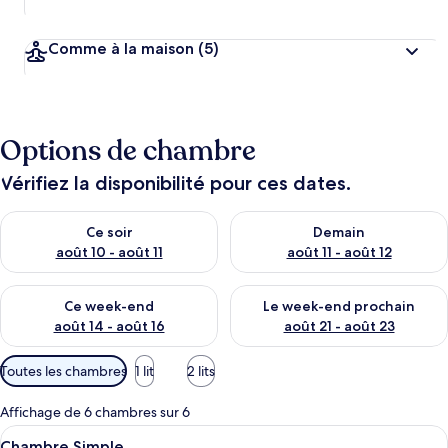
Comme à la maison
(5)
Options de chambre
Vérifiez la disponibilité pour ces dates.
Vérifier la disponibilité pour ce soir août 10 - août 11
Vérifier la disponibilité pour 
Ce soir
Demain
août 10 - août 11
août 11 - août 12
Vérifier la disponibilité pour ce week-end août 14 - août 16
Vérifier la disponibilité pour
Ce week-end
Le week-end prochain
août 14 - août 16
août 21 - août 23
Filtres
Toutes les chambres
1 lit
2 lits
disponibles
pour
Affichage de 6 chambres sur 6
les
Afficher
Une chambre d’hôtel avec un lit, un b
2
Chambre Simple