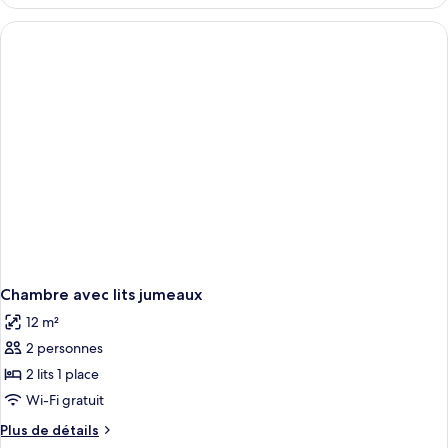
le
Double
type
de
chambre
Chambre
Double
Chambre avec lits jumeaux
12 m²
2 personnes
2 lits 1 place
Wi-Fi gratuit
Plus
Plus de détails
de