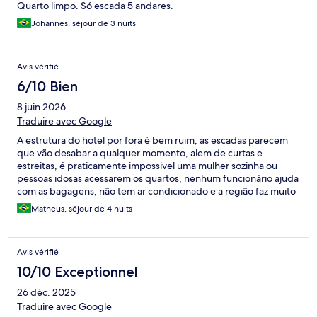
Quarto limpo. Só escada 5 andares.
Johannes, séjour de 3 nuits
Avis vérifié
6/10 Bien
8 juin 2026
Traduire avec Google
A estrutura do hotel por fora é bem ruim, as escadas parecem
que vão desabar a qualquer momento, alem de curtas e
estreitas, é praticamente impossivel uma mulher sozinha ou
pessoas idosas acessarem os quartos, nenhum funcionário ajuda
com as bagagens, não tem ar condicionado e a região faz muito
barulho, as toalhas, roupas de cama e travesseiros não pareciam
Matheus, séjour de 4 nuits
limpos.
Avis vérifié
10/10 Exceptionnel
26 déc. 2025
Traduire avec Google