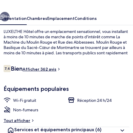
cédent
Suivant
9+
Présentation
Chambres
Emplacement
Conditions
LUXELTHE Hôtel offre un emplacement sensationnel, vous installant
à moins de 10 minutes de marche de points d'intérêt comme La
Machine du Moulin Rouge et Rue des Abbessees. Moulin Rouge et
Basilique du Sacré-Cœur de Montmartre se trouvent par ailleurs à
moins de 10 minutes à pied. Les transports publics sont rapidement
accessibles à pied : Station de métro Pigalle se situe à quelques pas
et Station de métro Abbesses, à 2 min de marche à peine.
Avis
Bien
7,4
Afficher 362 avis
7,4 sur 10
voyageurs
Chambre Simple | Coffres-forts dans l
Équipements populaires
Wi-Fi gratuit
Réception 24 h/24
Non-fumeurs
Tout afficher
Services et équipements principaux
(6)