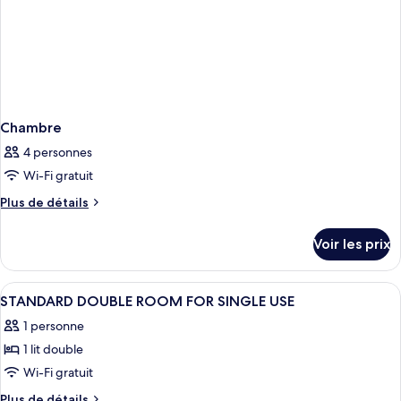
Chambre
4 personnes
Wi-Fi gratuit
Plus
Plus de détails
de
détails
Voir les prix
sur
le
type
Afficher
Salle de bain | Douche, sèche-cheveux,
1
de
STANDARD DOUBLE ROOM FOR SINGLE USE
toutes
chambre
1 personne
Chambre
les
1 lit double
photos
pour
Wi-Fi gratuit
ce
Plus
Plus de détails