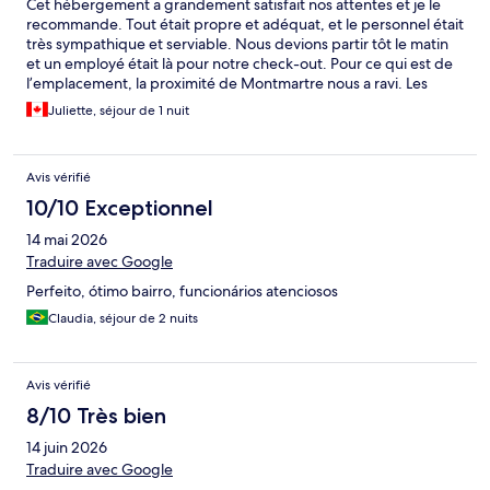
Cet hébergement a grandement satisfait nos attentes et je le
recommande. Tout était propre et adéquat, et le personnel était
très sympathique et serviable. Nous devions partir tôt le matin
et un employé était là pour notre check-out. Pour ce qui est de
l’emplacement, la proximité de Montmartre nous a ravi. Les
petites rues et les nombreux restaurants et boutiques sont
Juliette, séjour de 1 nuit
accessibles à pied à deux coins de rue! L’emplacement est aussi
facilement accessible en métro. Le seul petit point négatif était
la connexion wifi de basse qualité.
Avis vérifié
10/10 Exceptionnel
14 mai 2026
Traduire avec Google
Perfeito, ótimo bairro, funcionários atenciosos
Claudia, séjour de 2 nuits
Avis vérifié
8/10 Très bien
14 juin 2026
Traduire avec Google