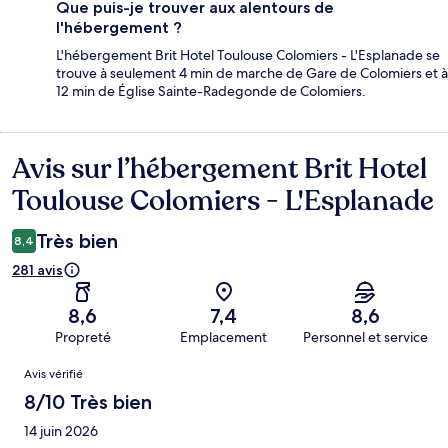
Que puis-je trouver aux alentours de
l'hébergement ?
L'hébergement Brit Hotel Toulouse Colomiers - L'Esplanade se
trouve à seulement 4 min de marche de Gare de Colomiers et à
12 min de Église Sainte-Radegonde de Colomiers.
Avis sur l’hébergement Brit Hotel
Avis
Toulouse Colomiers - L'Esplanade
Très bien
8,4
281 avis
8,6
7,4
8,6
Propreté
Emplacement
Personnel et service
Avis
Avis vérifié
8/10 Très bien
14 juin 2026