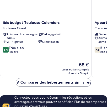
ibis
Appart'C
ibis budget Toulouse Colomiers
budget
Classic
Toulouse Ouest
Colomie
Toulouse
Toulous
Animaux de compagnie
Parking gratuit
Piscin
Colomiers
Colomie
admis
Anima
Toulouse
Colomie
Wi-Fi gratuit
Climatisation
admis
Ouest
8.0
7.8
Très bien
Bie
8,0
7,8
sur
sur
185 avis
266 a
10,
10,
Très
Bien,
Le
58 €
bien,
266 avis
nouveau
185 avis
taxes et frais compris
prix
4 sept. - 5 sept.
est
de
Comparer des hébergements similaires
58 €
Connectez-vous pour découvrir les réductions et les
avantages dont vous pouvez bénéficier. Plus de récompenses
pour plus d’aventures !