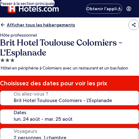
Passer à la section principale
Obtenir l’appli
Afficher tous les hébergements
Hôte professionnel
Brit Hotel Toulouse Colomiers -
L'Esplanade
Hébergement
3.0 étoiles
Hôtel en périphérie à Colomiers avec un restaurant et un bar/salon
Choisissez des dates pour voir les prix
Où allez-vous ?
Dates
Voyageurs