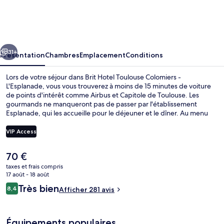
Hotel
Toulouse
Colomiers
cédent
Suivant
-
31+
Présentation
Chambres
Emplacement
Conditions
L'Esplanade
Lors de votre séjour dans Brit Hotel Toulouse Colomiers -
L'Esplanade, vous vous trouverez à moins de 15 minutes de voiture
de points d'intérêt comme Airbus et Capitole de Toulouse. Les
gourmands ne manqueront pas de passer par l'établissement
Esplanade, qui les accueille pour le déjeuner et le dîner. Au menu
des petits plus offerts sur place, on trouve un bar / salon et un
snack-bar/une épicerie fine. Sympa non ? Les autres voyageurs sont
VIP Access
séduits par la présentation générale.
Le
70 €
Bureau, chambres insonorisées, fer et 
prix
taxes et frais compris
actuel
17 août - 18 août
est
Avis
Très bien
8,4
Afficher 281 avis
de
8,4 sur 10
voyageurs
70 €.
Équipements populaires