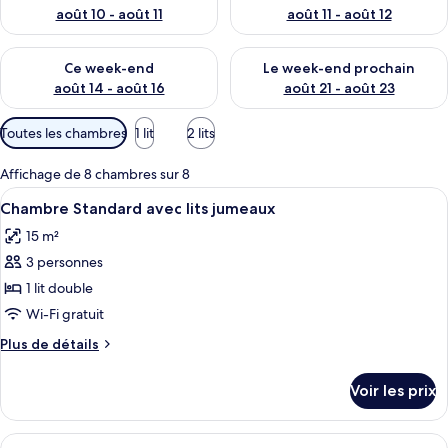
août 10 - août 11
août 11 - août 12
Vérifier la disponibilité pour ce week-end août 14 - août 16
Vérifier la disponibilité pour
Ce week-end
Le week-end prochain
août 14 - août 16
août 21 - août 23
Filtres
Toutes les chambres
1 lit
2 lits
disponibles
pour
Affichage de 8 chambres sur 8
les
Afficher
Une chambre d’hôtel moderne dotée d’u
4
Chambre Standard avec lits jumeaux
chambres
toutes
15 m²
les
3 personnes
photos
pour
1 lit double
ce
Wi-Fi gratuit
type
Plus
Plus de détails
de
de
chambre :
détails
Voir les prix
sur
Chambre
le
Standard
type
Afficher
Une chambre d’hôtel comprenant un lit