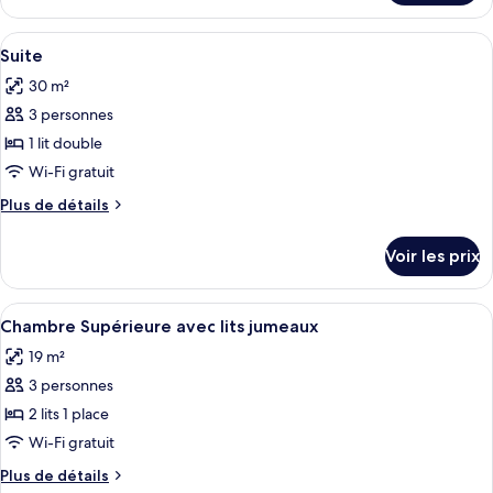
Chambre
le
Double
type
Afficher
Une chambre d’hôtel comprenant un lit,
Supérieure
3
de
Suite
toutes
chambre
30 m²
Chambre
les
Double
3 personnes
photos
Supérieure
pour
1 lit double
ce
Wi-Fi gratuit
type
Plus
Plus de détails
de
de
chambre :
détails
Voir les prix
sur
Suite
le
type
Afficher
Une chambre d’hôtel moderne dotée d’u
4
de
Chambre Supérieure avec lits jumeaux
toutes
chambre
19 m²
Suite
les
3 personnes
photos
pour
2 lits 1 place
ce
Wi-Fi gratuit
type
Plus
Plus de détails
de