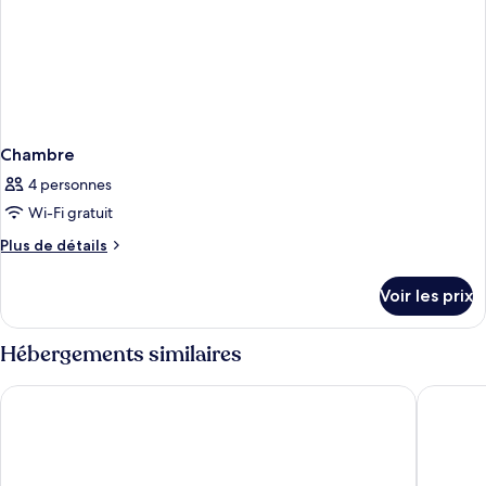
Chambre
4 personnes
Wi-Fi gratuit
Plus
Plus de détails
de
détails
Voir les prix
sur
le
type
Hébergements similaires
de
chambre
ibis budget Toulouse Colomiers
Appart'C
Chambre