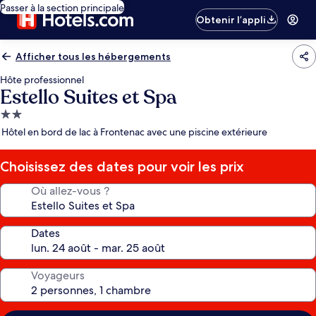
Passer à la section principale
Obtenir l’appli
Afficher tous les hébergements
Hôte professionnel
Estello Suites et Spa
Hébergement
2.0 étoiles
Hôtel en bord de lac à Frontenac avec une piscine extérieure
Choisissez des dates pour voir les prix
Où allez-vous ?
Dates
Voyageurs