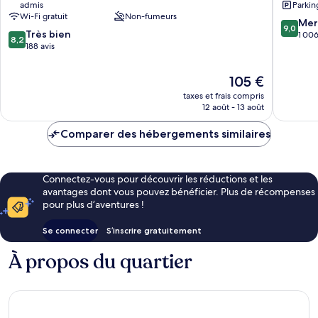
admis
Parkin
Coolvacay
Wi-Fi gratuit
Non-fumeurs
Stoneham
9.0
Mer
9,0
8.2
Très bien
sur
1 006
8,2
sur
188 avis
10,
10,
Merveill
Très
1 006 av
Le
105 €
bien,
nouveau
taxes et frais compris
188 avis
prix
12 août - 13 août
est
de
Comparer des hébergements similaires
105 €
Connectez-vous pour découvrir les réductions et les
avantages dont vous pouvez bénéficier. Plus de récompenses
pour plus d’aventures !
Se connecter
S’inscrire gratuitement
À propos du quartier