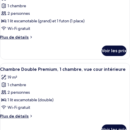
les
lac
Supérieure,
1 chambre
photos
1
pour
2 personnes
chambre,
ce
balcon,
1 lit escamotable (grand) et 1 futon (1 place)
vue
type
Wi-Fi gratuit
lac
de
Plus
Plus de détails
chambre :
de
Suite
détails
Voir les prix
sur
Confort,
le
1
type
Afficher
Une chambre à coucher avec un lit, un 
chambre,
4
de
Chambre Double Premium, 1 chambre, vue cour intérieure
toutes
vue
chambre
19 m²
Suite
les
cour
Confort,
1 chambre
photos
intérieure,
1
pour
2 personnes
côté
chambre,
ce
vue
jardin
1 lit escamotable (double)
cour
type
Wi-Fi gratuit
intérieure,
de
côté
Plus
Plus de détails
chambre :
jardin
de
Chambre
détails
Voir les prix