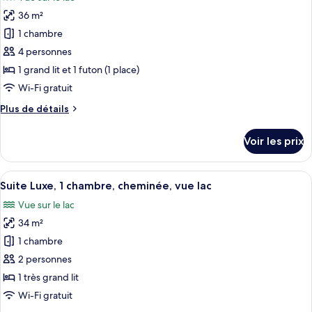
Suite
les
lac
Exclusive,
36 m²
photos
1
pour
1 chambre
chambre,
ce
balcon,
4 personnes
vue
type
1 grand lit et 1 futon (1 place)
lac
de
Wi-Fi gratuit
chambre :
Plus
Plus de détails
Suite
de
Majestueuse,
détails
Voir les prix
1
sur
le
chambre,
type
Afficher
Une chambre d’hôtel avec un grand lit,
balcon,
5
de
Suite Luxe, 1 chambre, cheminée, vue lac
toutes
vue
chambre
Vue sur le lac
Suite
les
lac
Majestueuse,
34 m²
photos
1
pour
1 chambre
chambre,
ce
balcon,
2 personnes
vue
type
1 très grand lit
lac
de
Wi-Fi gratuit
chambre :