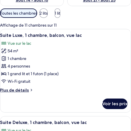
août 14 - août 16
août 21 - août 23
Filtres
Toutes les chambres
2 lits
1 lit
disponibles
pour
Affichage de 11 chambres sur 11
les
Afficher
Une chambre à coucher comprenant un 
10
Suite Luxe, 1 chambre, balcon, vue lac
chambres
toutes
Vue sur le lac
les
54 m²
photos
pour
1 chambre
ce
4 personnes
type
1 grand lit et 1 futon (1 place)
de
Wi-Fi gratuit
chambre :
Plus
Plus de détails
Suite
de
Luxe,
détails
Voir les prix
1
sur
le
chambre,
type
Afficher
Un lit bien fait, recouvert d’une couvre
balcon,
4
de
Suite Deluxe, 1 chambre, balcon, vue lac
toutes
vue
chambre
Vue sur le lac