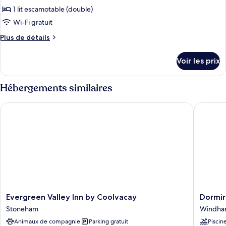
ce
chambre,
1 lit escamotable (double)
vue
type
Wi-Fi gratuit
jardin
de
Plus
Plus de détails
chambre :
de
Chambre
détails
Voir les prix
sur
Double
le
Luxe,
type
Hébergements similaires
1
de
chambre,
chambre
Evergreen Valley Inn by Coolvacay
Dormir
Chambre
vue
Double
cour
Luxe,
intérieure
1
chambre,
vue
cour
intérieure
Evergreen
Dormir
Evergreen Valley Inn by Coolvacay
Dormir
Valley
Windha
Stoneham
Windh
Inn
Animaux de compagnie
Parking gratuit
Piscin
by