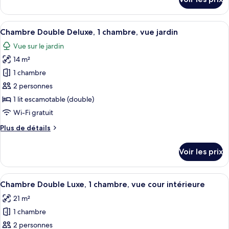
sur
Double
le
Premium,
type
Afficher
Une chambre avec un lit, une petite ki
1
2
de
Chambre Double Deluxe, 1 chambre, vue jardin
toutes
chambre,
chambre
Vue sur le jardin
Chambre
les
vue
Double
14 m²
photos
cour
Premium,
pour
1 chambre
intérieure
1
ce
chambre,
2 personnes
vue
type
1 lit escamotable (double)
cour
de
Wi-Fi gratuit
intérieure
chambre :
Plus
Plus de détails
Chambre
de
Double
détails
Voir les prix
Deluxe,
sur
le
1
type
Afficher
Une chambre bien rangée, avec un gran
chambre,
2
de
Chambre Double Luxe, 1 chambre, vue cour intérieure
toutes
vue
chambre
21 m²
Chambre
les
jardin
Double
1 chambre
photos
Deluxe,
pour
2 personnes
1