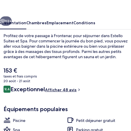
et
Spa
cédent
Suivant
92+
Présentation
Chambres
Emplacement
Conditions
Profitez de votre passage à Frontenac pour séjourner dans Estello
Suites et Spa. Pour commencer la journée du bon pied, vous pouvez
aller vous baigner dans la piscine extérieure ou bien vous prélasser
grâce à des massages des tissus profonds. Parmi les autres petits
avantages de cet hébergement figurent un sauna et un jardin.
Le
153 €
prix
taxes et frais compris
actuel
20 août - 21 août
Massages aux pierres chaudes, massage
est
Avis
Exceptionnel
9,4
Afficher 48 avis
de
9,4 sur 10
voyageurs
153 €.
Équipements populaires
Piscine
Petit déjeuner gratuit
Spa
Parking gratuit