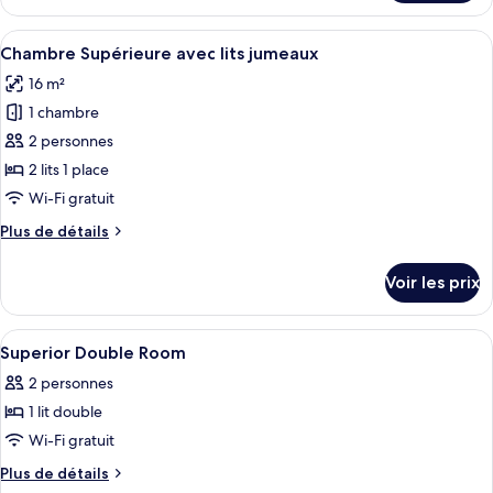
le
Supérieure
type
Afficher
Une chambre d’hôtel avec un lit, des l
6
de
Chambre Supérieure avec lits jumeaux
toutes
chambre
16 m²
Chambre
les
Double
1 chambre
photos
Supérieure
pour
2 personnes
ce
2 lits 1 place
type
Wi-Fi gratuit
de
Plus
Plus de détails
chambre :
de
Chambre
détails
Voir les prix
sur
Supérieure
le
avec
type
Afficher
Une chambre d’hôtel avec un grand lit
lits
5
de
Superior Double Room
toutes
jumeaux
chambre
2 personnes
Chambre
les
Supérieure
1 lit double
photos
avec
pour
Wi-Fi gratuit
lits
ce
jumeaux
Plus
Plus de détails
type
de