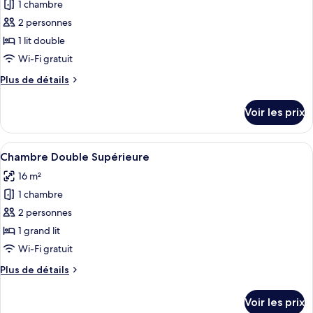
Simple
1 chambre
photos
pour
2 personnes
ce
1 lit double
type
Wi-Fi gratuit
de
Plus
Plus de détails
chambre :
de
Chambre
détails
Voir les prix
sur
Classique
le
type
Afficher
Une chambre d’hôtel avec un grand lit
5
de
Chambre Double Supérieure
toutes
chambre
16 m²
Chambre
les
Classique
1 chambre
photos
pour
2 personnes
ce
1 grand lit
type
Wi-Fi gratuit
de
Plus
Plus de détails
chambre :
de
Chambre
détails
Voir les prix
sur
Double