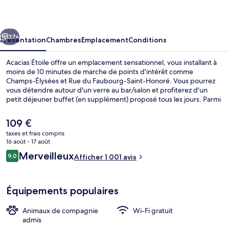
cédent
Suivant
37+
Présentation
Chambres
Emplacement
Conditions
Acacias Étoile offre un emplacement sensationnel, vous installant à
moins de 10 minutes de marche de points d'intérêt comme
Champs-Élysées et Rue du Faubourg-Saint-Honoré. Vous pourrez
vous détendre autour d'un verre au bar/salon et profiterez d'un
petit déjeuner buffet (en supplément) proposé tous les jours. Parmi
les avantages offerts par cet hébergement : un snack-bar/une
épicerie fine, une terrasse et un jardin. Le personnel attentionné et
Le
109 €
l'emplacement remportent un franc succès auprès des autres
prix
taxes et frais compris
voyageurs. L'hébergement se situe à une très courte distance à pied
actuel
16 août - 17 août
des transports publics : Station de métro Argentine se trouve à 2
Restauration extérieure
est
Avis
min et Station de métro Porte Maillot, à 7 min.
Merveilleux
9,0
Afficher 1 001 avis
de
9,0 sur 10
voyageurs
109 €.
Équipements populaires
Animaux de compagnie
Wi-Fi gratuit
admis