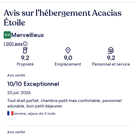
Avis sur l’hébergement Acacias
Avis
Étoile
Merveilleux
9,0
1 001 avis
9,2
9,0
9,2
Propreté
Emplacement
Personnel et service
Avis
Avis vérifié
10/10 Exceptionnel
20 juil. 2026
Tout était parfait, chambre petit mais confortable, personnel
adorable, bon petit déjeuner.
Jerome, séjour de 3 nuits
Avis vérifié