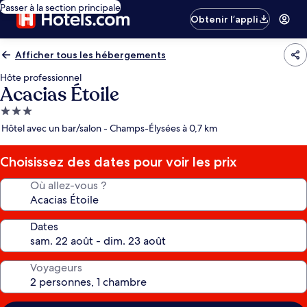
Passer à la section principale
Obtenir l’appli
Afficher tous les hébergements
Hôte professionnel
Acacias Étoile
Hébergement
3.0 étoiles
Hôtel avec un bar/salon - Champs-Élysées à 0,7 km
Choisissez des dates pour voir les prix
Où allez-vous ?
Dates
Voyageurs