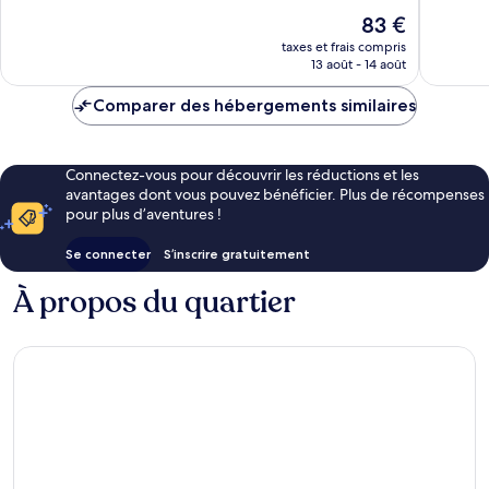
970 avis
501 avis
Le
83 €
nouveau
taxes et frais compris
prix
13 août - 14 août
est
de
Comparer des hébergements similaires
83 €
Connectez-vous pour découvrir les réductions et les
avantages dont vous pouvez bénéficier. Plus de récompenses
pour plus d’aventures !
Se connecter
S’inscrire gratuitement
À propos du quartier