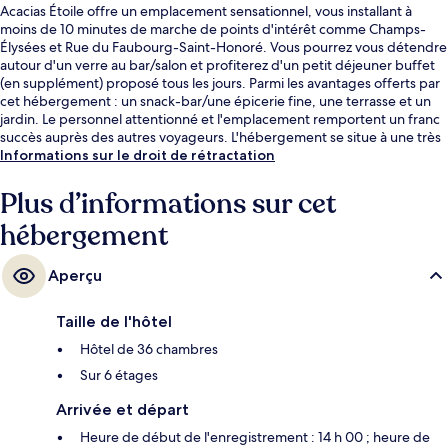
Acacias Étoile offre un emplacement sensationnel, vous installant à
moins de 10 minutes de marche de points d'intérêt comme Champs-
Élysées et Rue du Faubourg-Saint-Honoré. Vous pourrez vous détendre
autour d'un verre au bar/salon et profiterez d'un petit déjeuner buffet
(en supplément) proposé tous les jours. Parmi les avantages offerts par
cet hébergement : un snack-bar/une épicerie fine, une terrasse et un
jardin. Le personnel attentionné et l'emplacement remportent un franc
succès auprès des autres voyageurs. L'hébergement se situe à une très
courte distance à pied des transports publics : Station de métro
Informations sur le droit de rétractation
Argentine se trouve à 2 min et Station de métro Porte Maillot, à 7 min.
Plus d’informations sur cet
hébergement
Aperçu
Taille de l'hôtel
Hôtel de 36 chambres
Sur 6 étages
Arrivée et départ
Heure de début de l'enregistrement : 14 h 00 ; heure de