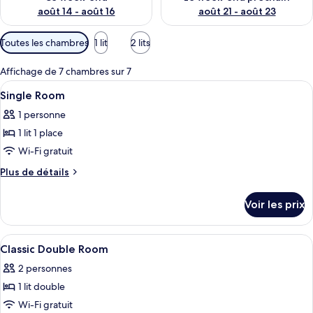
août 14 - août 16
août 21 - août 23
Filtres
Toutes les chambres
1 lit
2 lits
disponibles
pour
Affichage de 7 chambres sur 7
les
Afficher
1 chambre, literie de qualité supérieur
6
Single Room
chambres
toutes
1 personne
les
1 lit 1 place
photos
pour
Wi-Fi gratuit
ce
Plus
Plus de détails
type
de
détails
de
Voir les prix
sur
chambre :
le
Single
type
Afficher
1 chambre, literie de qualité supérieur
2
Room
de
Classic Double Room
toutes
chambre
2 personnes
Single
les
Room
1 lit double
photos
pour
Wi-Fi gratuit