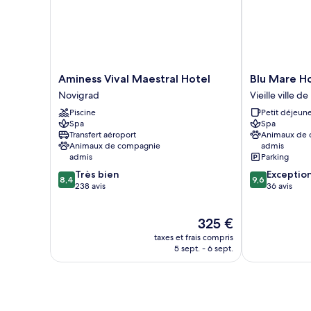
Aminess
Blu
Aminess Vival Maestral Hotel
Blu Mare H
Vival
Mare
Novigrad
Vieille ville d
Maestral
Hotel
Piscine
Petit déjeune
Hotel
Vieille
Spa
Spa
Novigrad
ville
Transfert aéroport
Animaux de
de
Animaux de compagnie
admis
Novigrad
admis
Parking
8.4
9.6
Très bien
Exceptio
8,4
9,6
sur
sur
238 avis
36 avis
10,
10,
Très
Exceptionnel,
Le
325 €
bien,
36 avis
nouveau
238 avis
taxes et frais compris
prix
5 sept. - 6 sept.
est
de
325 €