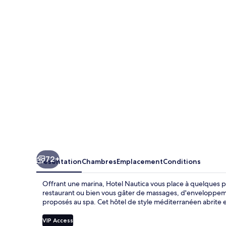
Nautica
72+
Présentation
Chambres
Emplacement
Conditions
Offrant une marina, Hotel Nautica vous place à quelques 
restaurant ou bien vous gâter de massages, d'enveloppeme
proposés au spa. Cet hôtel de style méditerranéen abrite e
VIP Access