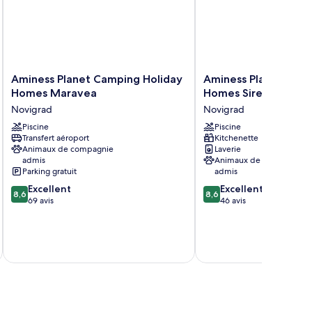
Aminess
Aminess
Aminess Planet Camping Holiday
Aminess Planet Camp
Planet
Planet
Homes Maravea
Homes Sirena
Camping
Camping
Novigrad
Novigrad
Holiday
Holiday
Homes
Piscine
Homes
Piscine
Transfert aéroport
Kitchenette
Maravea
Sirena
Animaux de compagnie
Laverie
Novigrad
Novigrad
admis
Animaux de compagnie
Parking gratuit
admis
8.6
8.6
Excellent
Excellent
8,6
8,6
sur
sur
69 avis
46 avis
10,
10,
Excellent,
Excellent,
69 avis
46 avis