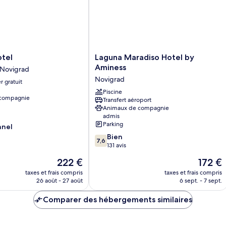
Laguna
otel
Laguna Maradiso Hotel by
Maradiso
Aminess
e Novigrad
Hotel
Novigrad
r gratuit
by
Aminess
Piscine
 compagnie
Transfert aéroport
Novigrad
Animaux de compagnie
admis
Parking
nnel
7.6
Bien
7,6
sur
131 avis
10,
Le
Le
222 €
172 €
Bien,
nouveau
nouveau
131 avis
taxes et frais compris
taxes et frais compris
prix
prix
26 août - 27 août
6 sept. - 7 sept.
est
est
de
de
Comparer des hébergements similaires
222 €
172 €