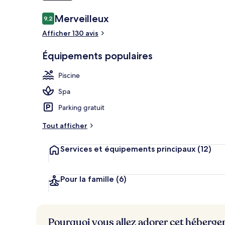
Avis
Merveilleux
9,2
9,2 sur 10
voyageurs
Afficher 130 avis
Terrasse/Pati
Équipements populaires
Piscine
Spa
Parking gratuit
Tout afficher
Services et équipements principaux
(12)
Pour la famille
(6)
Pourquoi vous allez adorer cet héberg