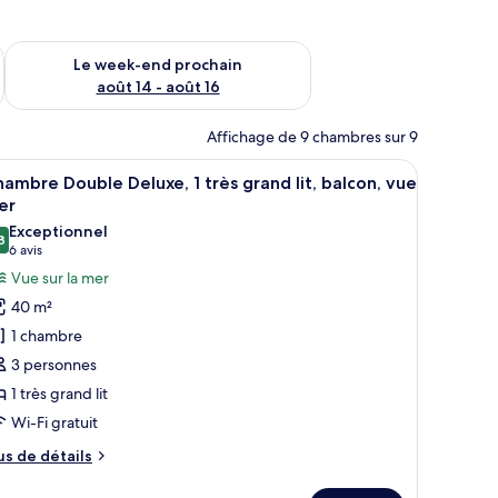
-end août 7 - août 9
Vérifier la disponibilité pour le week-end prochain août 14 - a
Le week-end prochain
août 14 - août 16
Affichage de 9 chambres sur 9
, une vue sur le ciel à travers un toit de verre et une façade rose.
fficher
Un balcon avec deux fauteuils en osier, une pe
11
ambre Double Deluxe, 1 très grand lit, balcon, vue
outes
er
s
Exceptionnel
8
hotos
9,8 sur 10
(6 avis)
6 avis
our
Vue sur la mer
e
40 m²
ype
1 chambre
e
3 personnes
hambre :
1 très grand lit
hambre
Wi-Fi gratuit
ouble
eluxe,
us
us de détails
e
tails