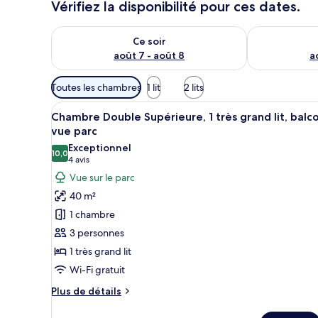
Vérifiez la disponibilité pour ces dates.
Vérifier la disponibilité pour ce soir août 7 - août 8
Vérifier la di
Ce soir
août 7 - août 8
a
Filtres
Toutes les chambres
1 lit
2 lits
disponibles
Afficher
Un balcon avec deux chaises en
pour
7
Chambre Double Supérieure, 1 très grand lit, balco
toutes
les
vue parc
les
chambres
Exceptionnel
10,0
photos
10,0 sur 10
(4 avis)
4 avis
pour
Vue sur le parc
ce
40 m²
type
1 chambre
de
3 personnes
chambre :
1 très grand lit
Chambre
Wi-Fi gratuit
Double
Supérieure,
Plus
Plus de détails
1
de
détails