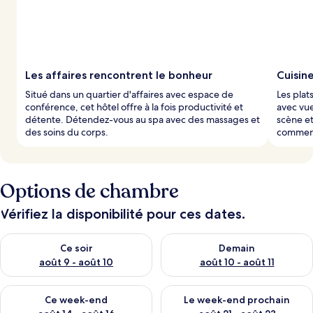
Les affaires rencontrent le bonheur
Cuisin
Situé dans un quartier d'affaires avec espace de
Les plat
conférence, cet hôtel offre à la fois productivité et
avec vue
détente. Détendez-vous au spa avec des massages et
scène et
des soins du corps.
commenc
Options de chambre
Vérifiez la disponibilité pour ces dates.
Vérifier la disponibilité pour ce soir août 9 - août 10
Vérifier la disponibilité pour 
Ce soir
Demain
août 9 - août 10
août 10 - août 11
Vérifier la disponibilité pour ce week-end août 14 - août 16
Vérifier la disponibilité pour
Ce week-end
Le week-end prochain