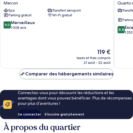
Palace
Plaza
Marcon
Quarto d
Hotel
Venice
Spa
Transfert aéroport
Transf
Marcon
East
Parking gratuit
Wi-Fi gratuit
by
Parkin
IHG
9.0
Merveilleux
9,0
8.8
Quarto
Exce
sur
1 008 avis
8,8
sur
d'Altino
1 352
10,
10,
Merveilleux,
Excellen
1 008 avis
1 352 avi
Le
119 €
nouveau
taxes et frais compris
prix
21 août - 22 août
est
de
Comparer des hébergements similaires
119 €
Connectez-vous pour découvrir les réductions et les
avantages dont vous pouvez bénéficier. Plus de récompenses
pour plus d’aventures !
Se connecter
S’inscrire gratuitement
À propos du quartier