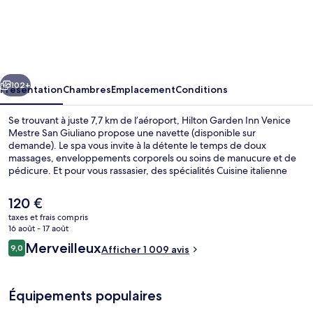
Hilton
Garden
Inn
Venice
cédent
Suivant
Mestre
102+
Présentation
Chambres
Emplacement
Conditions
San
Se trouvant à juste 7,7 km de l’aéroport, Hilton Garden Inn Venice
Giuliano
Mestre San Giuliano propose une navette (disponible sur
demande). Le spa vous invite à la détente le temps de doux
massages, enveloppements corporels ou soins de manucure et de
pédicure. Et pour vous rassasier, des spécialités Cuisine italienne
vous sont servies à l'établissement Garden Grille & Bar, qui est
ouvert à l'heure du petit déjeuner, du déjeuner et du dîner. Parmi
Le
120 €
les autres petits avantages de cet hébergement figurent un bar /
prix
taxes et frais compris
salon, une salle de fitness ouverte 24 h/24, et une salle de fitness.
actuel
16 août - 17 août
Les autres voyageurs ne tarissent pas d'éloges en ce qui concerne le
Suite, 1 très grand lit, en angle | Vue 
est
Avis
personnel attentionné et la présentation générale.
Merveilleux
9,0
Afficher 1 009 avis
de
9,0 sur 10
voyageurs
120 €.
Équipements populaires