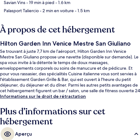
Savian Vins
- 19 min à pied
- 1.6 km
Palasport Taliercio
- 2 min en voiture
- 1.5 km
À propos de cet hébergement
Hilton Garden Inn Venice Mestre San Giuliano
Se trouvant à juste 7,7 km de l’aéroport, Hilton Garden Inn Venice
Mestre San Giuliano propose une navette (disponible sur demande). Le
spa vous invite à la détente le temps de doux massages,
enveloppements corporels ou soins de manucure et de pédicure. Et
pour vous rassasier, des spécialités Cuisine italienne vous sont servies à
l'établissement Garden Grille & Bar, qui est ouvert à l'heure du petit
déjeuner, du déjeuner et du dîner. Parmi les autres petits avantages de
cet hébergement figurent un bar / salon, une salle de fitness ouverte 24
h/24, et une salle de fitness. Les autres voyageurs ne tarissent pas
Informations sur le droit de rétractation
d'éloges en ce qui concerne le personnel attentionné et la présentation
générale.
Plus d’informations sur cet
hébergement
Aperçu