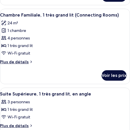
Chambre,
le
2
type
Afficher
Une chambre d’hôtel moderne avec un g
lits
6
de
Chambre Familiale, 1 très grand lit (Connecting Rooms)
toutes
chambre
une
24 m²
Chambre,
les
place
2
1 chambre
photos
lits
pour
4 personnes
une
ce
place
1 très grand lit
type
Wi-Fi gratuit
de
Plus
Plus de détails
chambre :
de
Chambre
détails
Voir les prix
sur
Familiale,
le
1
type
Afficher
Un salon moderne avec un canapé vert,
très
4
de
Suite Supérieure, 1 très grand lit, en angle
toutes
grand
chambre
3 personnes
Chambre
les
lit
Familiale,
1 très grand lit
photos
(Connecting
1
pour
Wi-Fi gratuit
Rooms)
très
ce
grand
Plus
Plus de détails
lit