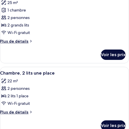
25 m²
Chambre
les
lit
Supérieure,
1 chambre
photos
1
pour
2 personnes
très
ce
grand
2 grands lits
lit
type
Wi-Fi gratuit
de
Plus
Plus de détails
chambre :
de
Chambre
détails
Voir les prix
sur
Supérieure,
le
2
type
Afficher
Une chambre d’hôtel équipée d’un bure
grands
11
de
Chambre, 2 lits une place
toutes
lits
chambre
22 m²
Chambre
les
Supérieure,
2 personnes
photos
2
pour
2 lits 1 place
grands
ce
lits
Wi-Fi gratuit
type
Plus
Plus de détails
de
de
chambre :
détails
Voir les prix
sur