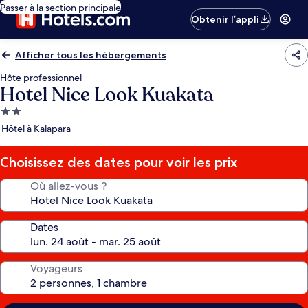
Passer à la section principale
Obtenir l’appli
Afficher tous les hébergements
Hôte professionnel
Hotel Nice Look Kuakata
Hébergement
2.0 étoiles
Hôtel à Kalapara
Choisissez des dates pour voir les prix
Où allez-vous ?
Dates
Voyageurs