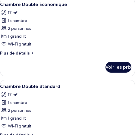
Afficher
Une chambre avec une tête de lit en boi
8
Chambre Double Économique
chambres
toutes
17 m²
les
1 chambre
photos
pour
2 personnes
ce
1 grand lit
type
Wi-Fi gratuit
de
Plus
Plus de détails
chambre :
de
Chambre
détails
Voir les prix
sur
Double
le
Économique
type
Afficher
Une chambre à coucher avec un lit, un 
11
de
Chambre Double Standard
toutes
chambre
17 m²
Chambre
les
Double
1 chambre
photos
Économique
pour
2 personnes
ce
1 grand lit
type
Wi-Fi gratuit
de
Plus