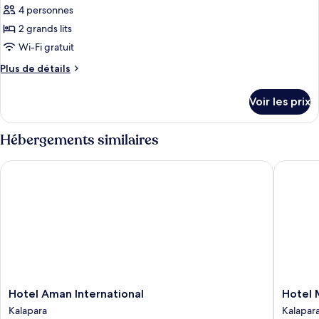
pour
4 personnes
ce
2 grands lits
type
Wi-Fi gratuit
de
Plus
Plus de détails
chambre :
de
Chambre
détails
Voir les prix
sur
Double
le
Familiale
type
Hébergements similaires
de
chambre
Hotel Aman International
Hotel M
Chambre
Double
Familiale
Hotel
Hotel
Hotel Aman International
Hotel
Aman
Marwah
Kalapara
Kalapar
International
Kalapar