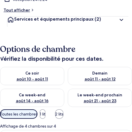
Tout afficher
Services et équipements principaux
(2)
Options de chambre
Vérifiez la disponibilité pour ces dates.
Vérifier la disponibilité pour ce soir août 10 - août 11
Vérifier la disponibilité pour 
Ce soir
Demain
août 10 - août 11
août 11 - août 12
Vérifier la disponibilité pour ce week-end août 14 - août 16
Vérifier la disponibilité pour
Ce week-end
Le week-end prochain
août 14 - août 16
août 21 - août 23
Filtres
Toutes les chambres
1 lit
2 lits
disponibles
pour
Affichage de 4 chambres sur 4
les