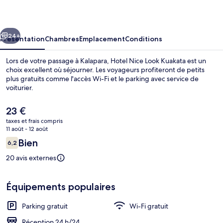
Look
Kuakata
cédent
Suivant
24+
Présentation
Chambres
Emplacement
Conditions
Lors de votre passage à Kalapara, Hotel Nice Look Kuakata est un
choix excellent où séjourner. Les voyageurs profiteront de petits
plus gratuits comme l'accès Wi-Fi et le parking avec service de
voiturier.
Le
23 €
prix
taxes et frais compris
actuel
11 août - 12 août
est
Avis
Bien
6,2
Extérieur
de
6,2 sur 10
voyageurs
23 €.
20 avis externes
Équipements populaires
Parking gratuit
Wi-Fi gratuit
Réception 24 h/24