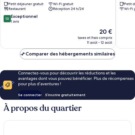
Petit déjeuner gratuit
Wi-Fi gratuit
Petit 
Kalapara
Restaurant
Réception 24 h/24
Wi-Fi 
10.0
Exceptionnel
10
sur
1 avis
10,
Le
20 €
Exceptionnel,
nouveau
1 avis
taxes et frais compris
prix
11 août - 12 août
est
de
Comparer des hébergements similaires
20 €
Connectez-vous pour découvrir les réductions et les
avantages dont vous pouvez bénéficier. Plus de récompenses
pour plus d’aventures !
Se connecter
S’inscrire gratuitement
À propos du quartier