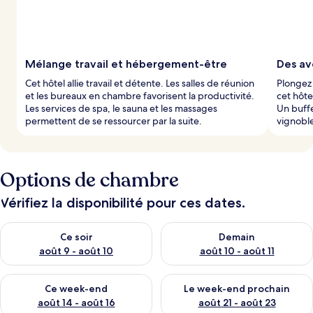
Mélange travail et hébergement-être
Des av
Cet hôtel allie travail et détente. Les salles de réunion
Plongez 
et les bureaux en chambre favorisent la productivité.
cet hôte
Les services de spa, le sauna et les massages
Un buffe
permettent de se ressourcer par la suite.
vignoble
Options de chambre
Vérifiez la disponibilité pour ces dates.
Vérifier la disponibilité pour ce soir août 9 - août 10
Vérifier la disponibilité pour 
Ce soir
Demain
août 9 - août 10
août 10 - août 11
Vérifier la disponibilité pour ce week-end août 14 - août 16
Vérifier la disponibilité pour
Ce week-end
Le week-end prochain
août 14 - août 16
août 21 - août 23