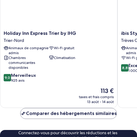
Holiday
ibis
Holiday Inn Express Trier by IHG
ibis St
Inn
Styles
Trier-Nord
Trèves 
Express
Trier
Animaux de compagnie
Wi-Fi gratuit
Anima
Trier
Trèves
admis
admis
by
Centre
Chambres
Climatisation
Wi-Fi 
IHG
communicantes
8.8
Trier-
Exce
disponibles
8,8
sur
Nord
1 000
9.0
Merveilleux
10,
9,0
sur
925 avis
Excellen
10,
1 000 av
Le
113 €
Merveilleux,
nouveau
925 avis
taxes et frais compris
prix
13 août - 14 août
est
de
Comparer des hébergements similaires
113 €
Connectez-vous pour découvrir les réductions et les