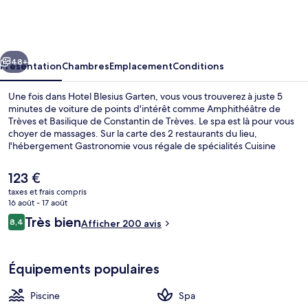
Blesius
Garten
cédent
Suivant
48+
Présentation
Chambres
Emplacement
Conditions
Une fois dans Hotel Blesius Garten, vous vous trouverez à juste 5
minutes de voiture de points d'intérêt comme Amphithéâtre de
Trèves et Basilique de Constantin de Trèves. Le spa est là pour vous
choyer de massages. Sur la carte des 2 restaurants du lieu,
l'hébergement Gastronomie vous régale de spécialités Cuisine
allemande et vous ouvre ses portes pour le déjeuner et le dîner. Une
piscine couverte, un bar / salon et un sauna figurent également
Le
123 €
parmi les petits plus offerts.
prix
taxes et frais compris
actuel
16 août - 17 août
Piscine couverte, chaises longues
est
Avis
Très bien
8,4
Afficher 200 avis
de
8,4 sur 10
voyageurs
123 €.
Équipements populaires
Piscine
Spa