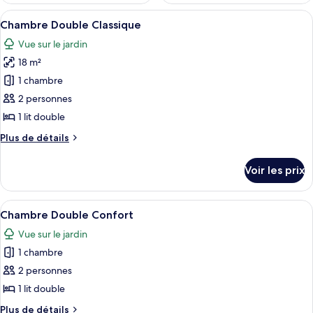
Afficher
Une chambre d’hôtel bien aménagée, ave
5
Chambre Double Classique
toutes
Vue sur le jardin
les
18 m²
photos
pour
1 chambre
ce
2 personnes
type
1 lit double
de
Plus
Plus de détails
chambre :
de
Chambre
détails
Voir les prix
sur
Double
le
Classique
type
Afficher
Une chambre à coucher avec un lit, des
7
de
Chambre Double Confort
toutes
chambre
Vue sur le jardin
Chambre
les
Double
1 chambre
photos
Classique
pour
2 personnes
ce
1 lit double
type
Plus
Plus de détails