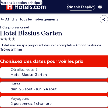
Passer à la section principale
Obtenir l’appli
Afficher tous les hébergements
Hôte professionnel
Hotel Blesius Garten
Hébergement
4.0 étoiles
Hôtel avec un spa proposant des soins complets - Amphithéâtre de
Trèves à 1,1 km
Choisissez des dates pour voir les prix
Où allez-vous ?
Dates
Voyageurs