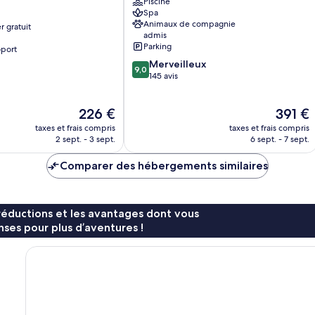
Piscine
Ischia
Spa
Porto
Animaux de compagnie
r gratuit
admis
Parking
oport
9.0
Merveilleux
9,0
sur
145 avis
10,
Merveilleux,
Le
Le
226 €
391 €
145 avis
nouveau
nouveau
taxes et frais compris
taxes et frais compris
prix
prix
2 sept. - 3 sept.
6 sept. - 7 sept.
est
est
de
de
Comparer des hébergements similaires
226 €
391 €
réductions et les avantages dont vous
ses pour plus d’aventures !