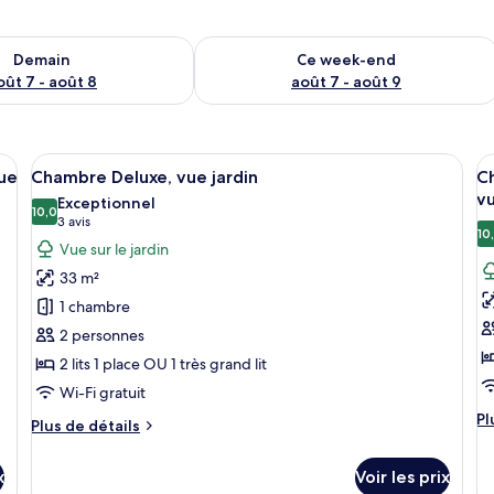
sponibilité pour demain août 7 - août 8
Vérifier la disponibilité pour ce week
Demain
Ce week-end
oût 7 - août 8
août 7 - août 9
and lit, deux tables de chevet, une chaise et une petite table avec une lamp
Afficher
Une chambre d’hôtel comprenant un lit
A
5
ue
Chambre Deluxe, vue jardin
Ch
toutes
t
vu
Exceptionnel
les
10,0
le
10,0 sur 10
(3 avis)
3 avis
10
photos
p
Vue sur le jardin
pour
p
33 m²
ce
c
1 chambre
type
t
2 personnes
de
d
2 lits 1 place OU 1 très grand lit
chambre :
c
Chambre
C
Wi-Fi gratuit
Deluxe,
S
Pl
Pl
Plus
Plus de détails
d
vue
D
de
dé
détails
jardin
o
x
Voir les prix
su
sur