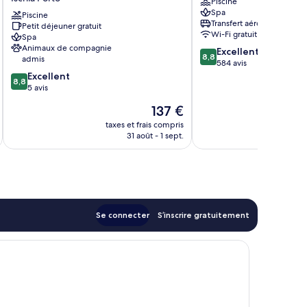
Piscine
Terme
&
Spa
Re
Piscine
Spa
Transfert aéroport
Petit déjeuner gratuit
Ferdinando
Ischia
Wi-Fi gratuit
Spa
Ischia
Porto
Animaux de compagnie
8.8
Excellent
Porto
8,8
admis
sur
584 avis
8.8
10,
Excellent
8,8
sur
Excellent,
5 avis
10,
584 avis
Le
137 €
Excellent,
nouveau
5 avis
taxes et frais compris
tax
prix
31 août - 1 sept.
est
de
137 €
Se connecter
S’inscrire gratuitement