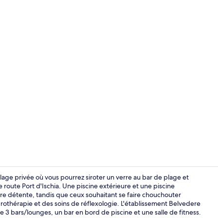
Chambre Del
age privée où vous pourrez siroter un verre au bar de plage et
 route Port d'Ischia. Une piscine extérieure et une piscine
re détente, tandis que ceux souhaitant se faire chouchouter
Petit déjeune
othérapie et des soins de réflexologie. L'établissement Belvedere
tre 3 bars/lounges, un bar en bord de piscine et une salle de fitness.