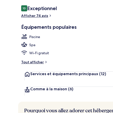
Avis
Exceptionnel
10
10 sur 10
voyageurs
Afficher 74 avis
Piscine couve
Équipements populaires
Piscine
Spa
Wi-Fi gratuit
Tout afficher
Services et équipements principaux
(12)
Comme à la maison
(6)
Pourquoi vous allez adorer cet héberg