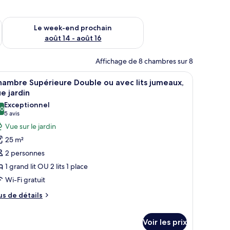
-end août 7 - août 9
Vérifier la disponibilité pour le week-end prochain août 14 - a
Le week-end prochain
août 14 - août 16
Affichage de 8 chambres sur 8
e.
, un canapé, un bureau avec une lampe, une chaise et une vue sur l’extérieu
fficher
Une chambre d’hôtel avec un lit, une table de
4
ambre Supérieure Double ou avec lits jumeaux,
outes
e jardin
s
Exceptionnel
,0
hotos
10,0 sur 10
(5 avis)
5 avis
our
Vue sur le jardin
e
25 m²
ype
2 personnes
e
1 grand lit OU 2 lits 1 place
hambre :
Wi-Fi gratuit
hambre
upérieure
us
us de détails
e
ouble
tails
u
Voir les prix
r