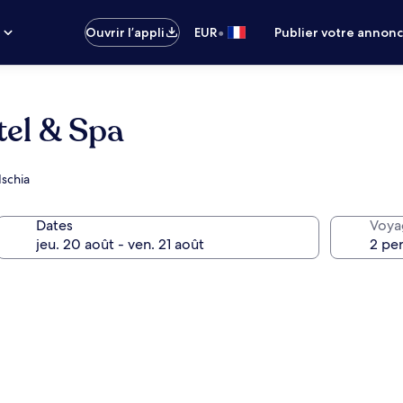
•
s
Ouvrir l’appli
EUR
Publier votre annon
tel & Spa
Ischia
Dates
Voya