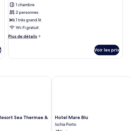
pour
m
1 chambre
ce
2 personnes
type
1 très grand lit
de
Wi-Fi gratuit
chambre :
Plus
Plus de détails
Suite
de
Junior
détails
x
Voir les prix
Duplex
sur
le
Vista
type
Giardino
de
chambre
Suite
sort Sea Thermae & SPA
Hotel Mare Blu
Junior
Duplex
Vista
Giardino
Hotel
Resort Sea Thermae &
Hotel Mare Blu
Mare
Ischia Porto
Blu