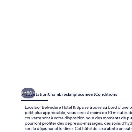
Belvedere
Hotel
&
Spa
80+
Présentation
Chambres
Emplacement
Conditions
Excelsior Belvedere Hotel & Spa se trouve au bord d'une pl
petit plus appréciable, vous serez à moins de 10 minutes de
couverte sont à votre disposition pour des moments de pu
pourront profiter des dépresso-massages, des soins d'hydr
sert le déjeuner et le dîner. Cet hôtel de luxe abrite en ou