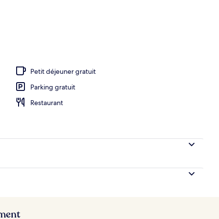
rte, piscine extérieure, parasols de plage, chaises longues
Petit déjeuner gratuit
Parking gratuit
Restaurant
ement