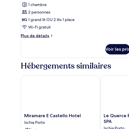
vue
pour
1 chambre
mer
ce
2 personnes
type
1 grand lit OU 2 lits 1 place
de
Wi-Fi gratuit
chambre :
Plus
Plus de détails
Suite
de
Junior,
détails
Voir les pri
vue
sur
le
mer
type
Hébergements similaires
de
chambre
Suite
Miramare E Castello Hotel
Le Querce Re
Junior,
vue
mer
Miramare
Le
Miramare E Castello Hotel
Le Querce 
E
Querce
SPA
Ischia Porto
Castello
Resort
Ischia Porto