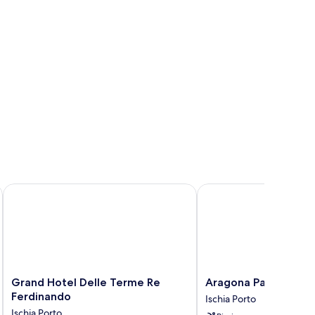
er
Grand Hotel Delle Terme Re Ferdinando
Aragona Palace Hotel 
Grand
Aragona
Grand Hotel Delle Terme Re
Aragona Palace Hote
Hotel
Palace
Ferdinando
Ischia Porto
Delle
Hotel
Ischia Porto