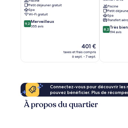
Piscine
Hotel
Sea
Petit déjeuner gratuit
Ischia
Thermae
Piscine
Spa
Petit déjeune
Porto
&
Wi-Fi gratuit
Spa
SPA
Transfert aér
9.2
Merveilleux
Ischia
9,2
sur
355 avis
8.2
Porto
Très bien
8,2
10,
sur
194 avis
Merveilleux,
10,
355 avis
Très
Le
401 €
bien,
nouveau
taxes et frais compris
194 avis
prix
6 sept. - 7 sept.
est
de
401 €
Connectez-vous pour découvrir les 
pouvez bénéficier. Plus de récompen
À propos du quartier