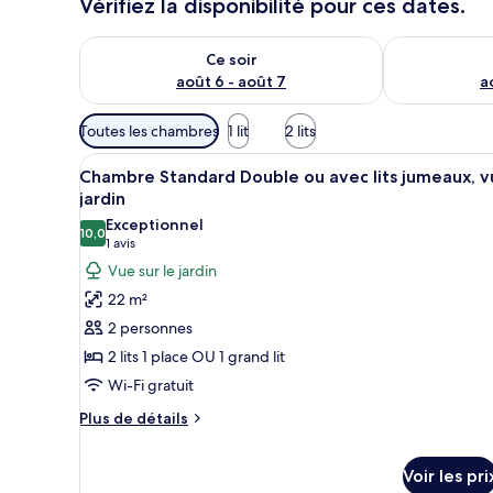
Vérifiez la disponibilité pour ces dates.
Vérifier la disponibilité pour ce soir août 6 - août 7
Vérifier la di
Ce soir
août 6 - août 7
a
Filtres
Toutes les chambres
1 lit
2 lits
disponibles
Afficher
Une chambre d’hôtel avec un gr
pour
4
Chambre Standard Double ou avec lits jumeaux, v
toutes
les
jardin
les
chambres
Exceptionnel
10,0
photos
10,0 sur 10
(1 avis)
1 avis
pour
Vue sur le jardin
ce
22 m²
type
2 personnes
de
2 lits 1 place OU 1 grand lit
chambre :
Wi-Fi gratuit
Chambre
Standard
Plus
Plus de détails
de
Double
détails
ou
Voir les pri
sur