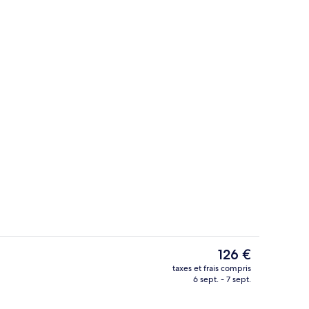
nion
Extérieur
Le
126 €
prix
taxes et frais compris
actuel
6 sept. - 7 sept.
Façade de l’hébergement
est
de