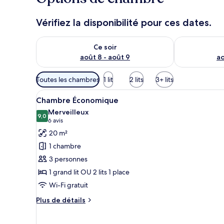
Vérifiez la disponibilité pour ces dates.
Vérifier la disponibilité pour ce soir août 8 - août 9
Vérifier la di
Ce soir
août 8 - août 9
ao
Filtres
Toutes les chambres
1 lit
2 lits
3+ lits
disponibles
Afficher
Une chambre d’hôtel avec un gr
pour
7
Chambre Économique
toutes
les
Merveilleux
les
9,0
chambres
9,0 sur 10
(6 avis)
6 avis
photos
20 m²
pour
1 chambre
ce
3 personnes
type
1 grand lit OU 2 lits 1 place
de
Wi-Fi gratuit
chambre :
Chambre
Plus
Plus de détails
Économique
de
détails