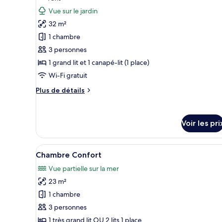
Simple
photos
Standard
Vue sur le jardin
pour
32 m²
ce
1 chambre
type
3 personnes
de
1 grand lit et 1 canapé-lit (1 place)
chambre :
Suite
Wi-Fi gratuit
Studio
Plus
Plus de détails
Junior
de
détails
sur
Voir les pri
le
type
de
Afficher
Une chambre d’hôtel avec un lit
chambre
3
Chambre Confort
toutes
Suite
Vue partielle sur la mer
Studio
les
Junior
23 m²
photos
pour
1 chambre
ce
3 personnes
type
1 très grand lit OU 2 lits 1 place