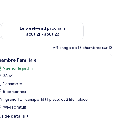
-end août 14 - août 16
Vérifier la disponibilité pour le week-end prochain août 21 - 
Le week-end prochain
août 21 - août 23
Affichage de 13 chambres sur 13
 la fenêtre.
, un bureau équipé d’une machine à café et une vue sur la verdure par la fen
fficher
Une chambre d’hôtel avec un grand lit, un bur
6
hambre Familiale
outes
Vue sur le jardin
s
38 m²
hotos
our
1 chambre
e
5 personnes
ype
1 grand lit, 1 canapé-lit (1 place) et 2 lits 1 place
e
Wi-Fi gratuit
hambre :
us
us de détails
hambre
e
amiliale
tails
r