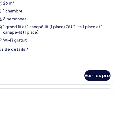
26 m²
hotos
t
and
our
1 chambre
e
3 personnes
ype
1 grand lit et 1 canapé-lit (1 place) OU 2 lits 1 place et 1
napé-
e
canapé-lit (1 place)
hambre :
Wi-Fi gratuit
hambre
us
us de détails
riple
e
tails
r
Voir les prix
pe
e
hambre
éléviseur fixé au mur.
hambre
iple