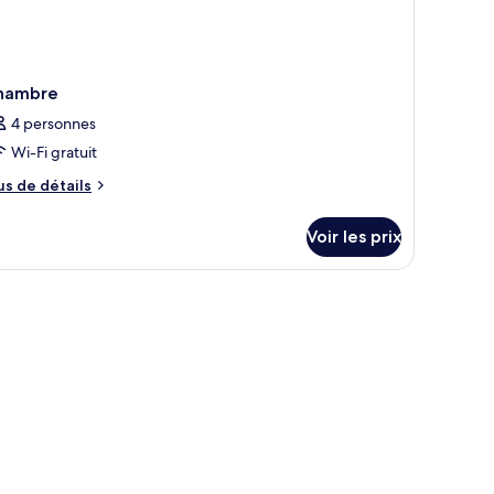
hambre
4 personnes
Wi-Fi gratuit
us
us de détails
e
tails
Voir les prix
r
pe
e
hambre
hambre