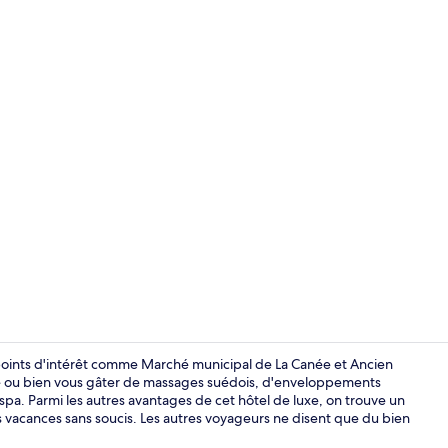
Salle de réu
e points d'intérêt comme Marché municipal de La Canée et Ancien
afé ou bien vous gâter de massages suédois, d'enveloppements
spa. Parmi les autres avantages de cet hôtel de luxe, on trouve un
Cour
des vacances sans soucis. Les autres voyageurs ne disent que du bien