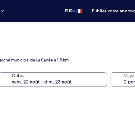
•
s
EUR
Publier votre annon
arché municipal de La Canée à 1,5 km
Dates
Voya