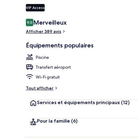
VIP Access
Avis
Merveilleux
9,0
9,0 sur 10
Extérieur
voyageurs
Afficher 389 avis
Équipements populaires
Piscine
Transfert aéroport
Wi-Fi gratuit
Tout afficher
Services et équipements principaux
(12)
Pour la famille
(6)