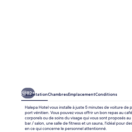
Hotel
82+
Présentation
Chambres
Emplacement
Conditions
Halepa Hotel vous installe à juste 5 minutes de voiture d
port vénitien. Vous pouvez vous offrir un bon repas au c
corporels ou de soins du visage qui vous sont proposés au 
bar / salon, une salle de fitness et un sauna, l'idéal pour 
en ce qui concerne le personnel attentionné.