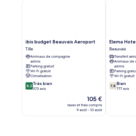
ibis budget Beauvais Aeroport
Elema Hotels 
ibis
Elema
ibis budget Beauvais Aeroport
Elema Hote
budget
Hotels
Tille
Beauvais
Beauvais
Beauvais
Animaux de compagnie
Transfert aér
Aeroport
Beauvais
admis
Animaux de
Tille
Parking gratuit
admis
Wi-Fi gratuit
Parking gratu
Climatisation
Wi-Fi gratuit
8.2
7.8
Très bien
Bien
8,2
7,8
sur
sur
373 avis
777 avis
10,
10,
Le
105 €
Très
Bien,
nouveau
bien,
777 avis
taxes et frais compris
prix
9 août - 10 août
373 avis
est
de
105 €