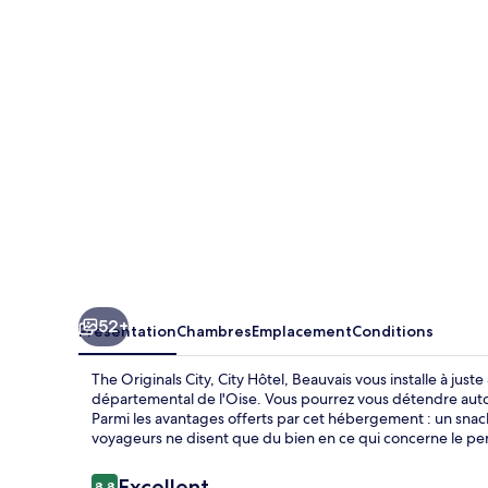
City,
City
Hôtel,
Beauvais
52+
Présentation
Chambres
Emplacement
Conditions
The Originals City, City Hôtel, Beauvais vous installe à ju
départemental de l'Oise. Vous pourrez vous détendre auto
Parmi les avantages offerts par cet hébergement : un snack-
voyageurs ne disent que du bien en ce qui concerne le pe
Avis
Excellent
8,8