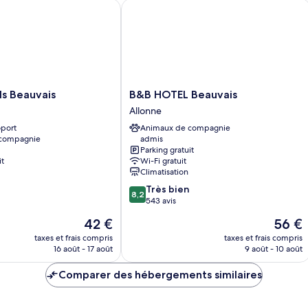
Chambre
Beauvais
B&B HOTEL Beauvais
Triple
Familiale
B&B
ls Beauvais
B&B HOTEL Beauvais
HOTEL
Allonne
Beauvais
oport
Animaux de compagnie
Allonne
 compagnie
admis
Parking gratuit
it
Wi-Fi gratuit
Climatisation
8.2
Très bien
8,2
sur
543 avis
10,
Le
Le
42 €
56 €
Très
nouveau
nouvea
bien,
taxes et frais compris
taxes et frais compris
prix
prix
16 août - 17 août
9 août - 10 août
543 avis
est
est
de
de
Comparer des hébergements similaires
42 €
56 €