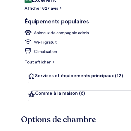
8,8 sur 10
voyageurs
Afficher 827 avis
Jardin
Équipements populaires
Animaux de compagnie admis
Wi-Fi gratuit
Climatisation
Tout afficher
Services et équipements principaux
(12)
Comme à la maison
(6)
Options de chambre