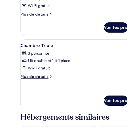
Chambre
Wi-Fi gratuit
Twin
Plus
Plus de détails
Privilège
de
détails
Voir les pri
sur
le
type
Afficher
Une chambre d’hôtel avec deux 
4
de
Chambre Triple
toutes
chambre
3 personnes
Chambre
les
Twin
1 lit double et 1 lit 1 place
photos
Privilège
pour
Wi-Fi gratuit
ce
Plus
Plus de détails
type
de
détails
de
sur
chambre :
le
Chambre
Voir les pri
type
Triple
de
chambre
Hébergements similaires
Chambre
Triple