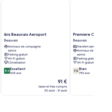
ibis Beauvais Aeroport
Premiere Classe Beauva
ibis
Premiere
ibis Beauvais Aeroport
Premiere Classe Bea
Beauvais
Classe
Beauvais
Beauvais
Aeroport
Beauvais
Animaux de compagnie
Transfert aéroport
Beauvais
Beauvais
admis
Animaux de compagnie
Parking gratuit
admis
Wi-Fi gratuit
Parking gratuit
Climatisation
Wi-Fi gratuit
8.6
7.0
Excellent
Bien
8,6
7,0
sur
sur
305 avis
793 avis
10,
10,
Le
91 €
Excellent,
Bien,
u
nouveau
305 avis
793 avis
taxes et frais compris
tax
prix
30 août - 31 août
est
de
91 €