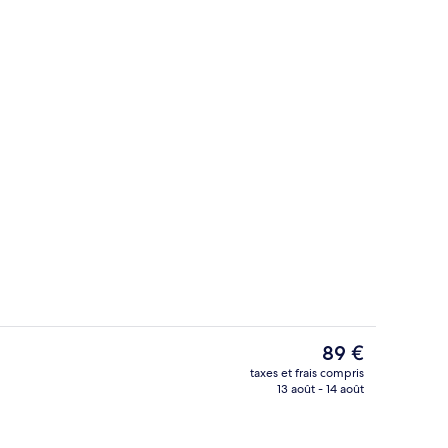
Restaurant
Le
89 €
prix
taxes et frais compris
actuel
13 août - 14 août
Chambre Privilège 1 lit Double | Coffr
est
de
89 €.