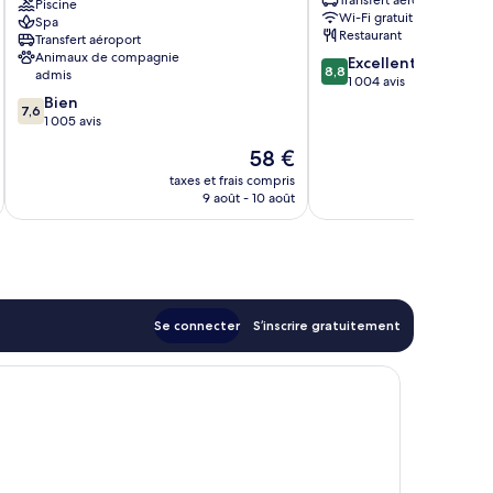
Transfert aéroport
City
Piscine
ville
Wi-Fi gratuit
Spa
Center
de
Restaurant
Transfert aéroport
Centre-
Sofia
Animaux de compagnie
8.8
Excellent
ville
8,8
admis
sur
1 004 avis
de
7.6
10,
Bien
Sofia
7,6
sur
Excellent,
1 005 avis
10,
1 004 avis
Le
58 €
Bien,
nouveau
1 005 avis
taxes et frais compris
tax
prix
9 août - 10 août
est
de
58 €
Se connecter
S’inscrire gratuitement