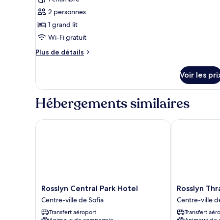
photos
Deluxe,
balcon
pour
2 personnes
(Jacuzzi)
ce
1 grand lit
type
Wi-Fi gratuit
de
Plus
Plus de détails
chambre :
de
Chambre
détails
Voir les pri
sur
Double
le
Deluxe,
type
Hébergements similaires
balcon
de
chambre
Chambre
Rosslyn Central Park Hotel
Rosslyn Thrac
Double
Deluxe,
balcon
Rosslyn
Rosslyn
Rosslyn Central Park Hotel
Rosslyn Thr
Central
Thracia
Centre-ville de Sofia
Centre-ville d
Park
Hotel
Transfert aéroport
Transfert aér
Hotel
Centre-