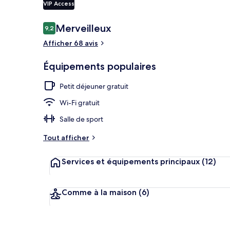
VIP Access
Avis
Merveilleux
9,2
9,2 sur 10
voyageurs
Réception
Afficher 68 avis
Équipements populaires
Petit déjeuner gratuit
Wi-Fi gratuit
Salle de sport
Tout afficher
Services et équipements principaux
(12)
Comme à la maison
(6)