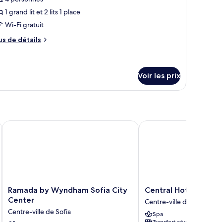
hotos
our
1 grand lit et 2 lits 1 place
e
Wi-Fi gratuit
ype
us
us de détails
e
e
hambre :
tails
r
uite
Voir les prix
miliale,
pe
on-
e
hambre
umeurs
ite
miliale,
Ramada by Wyndham Sofia City Center
Central Hotel Sofia
n-
meurs
Ramada
Central
Ramada by Wyndham Sofia City
Central Hotel Sofia
by
Hotel
Center
Centre-ville de Sofia
Wyndham
Sofia
Centre-ville de Sofia
Spa
Sofia
Centre-