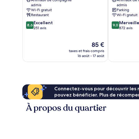
Animaux de compagnie
Animaux de
Centre-
ville
admis
admis
ville
de
Wi-Fi gratuit
Parking
de
Sofia
Restaurant
Wi-Fi gratuit
Sofia
8.6
9.0
Excellent
Merveill
8,6
9,0
sur
sur
251 avis
872 avis
10,
10,
Excellent,
Merveilleux,
Le
85 €
251 avis
872 avis
nouveau
taxes et frais compris
prix
16 août - 17 août
est
de
85 €
Connectez-vous pour découvrir les 
pouvez bénéficier. Plus de récompen
À propos du quartier