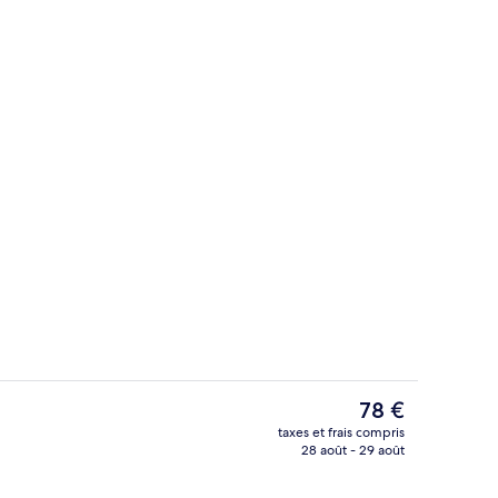
Restaurant
Le
78 €
prix
taxes et frais compris
actuel
28 août - 29 août
llergénique, minibar, Wi-Fi gratuit, draps fournis
Restauration dans la chambre
est
de