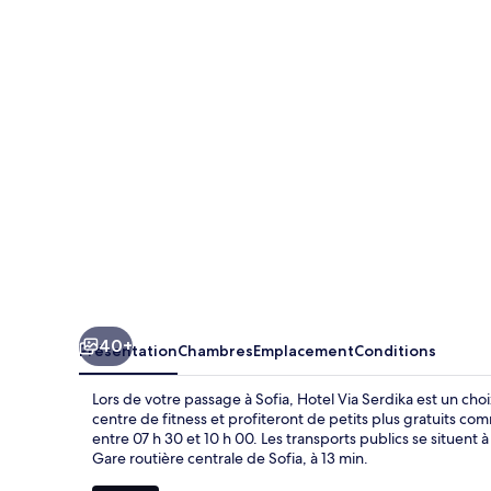
Via
Serdika
40+
Présentation
Chambres
Emplacement
Conditions
Lors de votre passage à Sofia, Hotel Via Serdika est un ch
centre de fitness et profiteront de petits plus gratuits com
entre 07 h 30 et 10 h 00. Les transports publics se situent 
Gare routière centrale de Sofia, à 13 min.