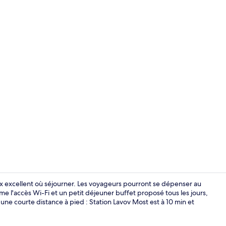
Extérieur
oix excellent où séjourner. Les voyageurs pourront se dépenser au
me l'accès Wi-Fi et un petit déjeuner buffet proposé tous les jours,
à une courte distance à pied : Station Lavov Most est à 10 min et
Literie hypoa