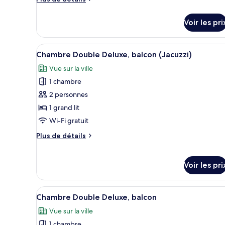
lits
de
détails
jumeaux
Voir les pri
sur
le
type
Afficher
Une salle de bain moderne ave
6
de
Chambre Double Deluxe, balcon (Jacuzzi)
toutes
chambre
Vue sur la ville
Chambre
les
avec
1 chambre
photos
lits
pour
2 personnes
jumeaux
ce
1 grand lit
type
Wi-Fi gratuit
de
Plus
Plus de détails
chambre :
de
Chambre
détails
sur
Double
Voir les pri
le
Deluxe,
type
balcon
de
Afficher
Une chambre d’hôtel avec un lit
7
Chambre Double Deluxe, balcon
(Jacuzzi)
chambre
toutes
Chambre
Vue sur la ville
les
Double
1 chambre