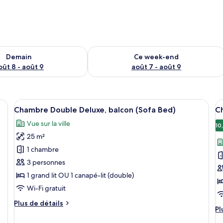
sponibilité pour demain août 8 - août 9
Vérifier la disponibilité pour ce week
Demain
Ce week-end
oût 8 - août 9
août 7 - août 9
lits, un petit bureau avec une machine à café, une chaise et un panier de fru
Afficher
Une chambre d’hôtel avec un lit, deux f
A
5
Chambre Double Deluxe, balcon (Sofa Bed)
C
toutes
t
Vue sur la ville
les
le
10
25 m²
photos
p
pour
p
1 chambre
ce
c
3 personnes
type
t
1 grand lit OU 1 canapé-lit (double)
de
d
Wi-Fi gratuit
chambre :
c
Plus
Plus de détails
Chambre
C
Pl
Pl
de
Double
D
d
détails