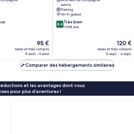
 compagnie
Animaux de compagnie
ville
admis
de
Parking
Sofia
Wi-Fi gratuit
8.4
eux
Très bien
8,4
sur
1 008 avis
10,
Très
Le
Le
95 €
120 €
bien,
nouveau
nouveau
1 008 avis
taxes et frais compris
taxes et frais compris
prix
prix
8 août - 9 août
5 sept. - 6 sept.
est
est
de
de
Comparer des hébergements similaires
95 €
120 €
réductions et les avantages dont vous
ses pour plus d’aventures !