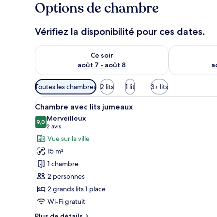
Options de chambre
Vérifiez la disponibilité pour ces dates.
Vérifier la disponibilité pour ce soir août 7 - août 8
Vérifier la di
Ce soir
août 7 - août 8
a
Filtres
Toutes les chambres
2 lits
1 lit
3+ lits
disponibles
Afficher
Une chambre d’hôtel avec deux 
pour
6
Chambre avec lits jumeaux
toutes
les
Merveilleux
les
9,0
chambres
9,0 sur 10
(2 avis)
2 avis
photos
Vue sur la ville
pour
15 m²
ce
1 chambre
type
2 personnes
de
2 grands lits 1 place
chambre :
Chambre
Wi-Fi gratuit
avec
Plus
Plus de détails