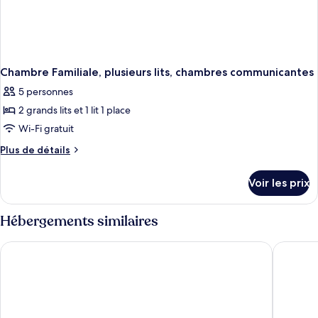
Chambre Familiale, plusieurs lits, chambres communicantes
5 personnes
2 grands lits et 1 lit 1 place
Wi-Fi gratuit
Plus
Plus de détails
de
détails
Voir les prix
sur
le
type
Hébergements similaires
de
chambre
B&B HOTEL Amneville-les-Thermes
Hotel Di
Chambre
Familiale,
plusieurs
lits,
chambres
communicantes