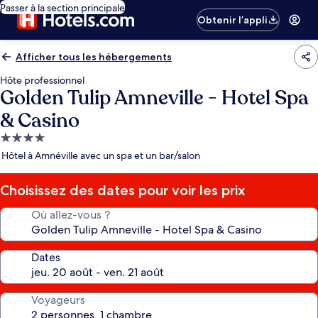
Passer à la section principale
Obtenir l’appli
Afficher tous les hébergements
Hôte professionnel
Golden Tulip Amneville - Hotel Spa
& Casino
Hébergement
4.0 étoiles
Hôtel à Amnéville avec un spa et un bar/salon
Choisissez des dates pour voir les prix
Où allez-vous ?
Dates
Voyageurs