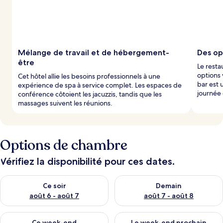
Mélange de travail et de hébergement-
Des op
être
Le resta
options 
Cet hôtel allie les besoins professionnels à une
bar est 
expérience de spa à service complet. Les espaces de
journée 
conférence côtoient les jacuzzis, tandis que les
massages suivent les réunions.
Options de chambre
Vérifiez la disponibilité pour ces dates.
Vérifier la disponibilité pour ce soir août 6 - août 7
Vérifier la disponibilité pour 
Ce soir
Demain
août 6 - août 7
août 7 - août 8
Vérifier la disponibilité pour ce week-end août 7 - août 9
Vérifier la disponibilité pour 
Ce week-end
Le week-end prochain