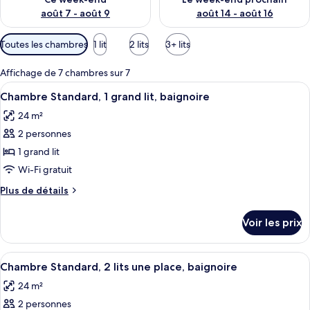
août 7 - août 9
août 14 - août 16
Filtres
Toutes les chambres
1 lit
2 lits
3+ lits
disponibles
pour
Affichage de 7 chambres sur 7
les
Afficher
Une chambre d’hôtel moderne avec un g
5
Chambre Standard, 1 grand lit, baignoire
chambres
toutes
24 m²
les
2 personnes
photos
pour
1 grand lit
ce
Wi-Fi gratuit
type
Plus
Plus de détails
de
de
chambre :
détails
Voir les prix
sur
Chambre
le
Standard,
type
Afficher
Une chambre d’hôtel avec deux lits, u
1
8
de
Chambre Standard, 2 lits une place, baignoire
toutes
chambre
grand
24 m²
Chambre
les
lit,
Standard,
2 personnes
photos