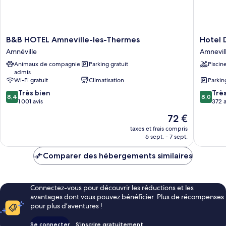
B&B
Hotel
B&B HOTEL Amneville-les-Thermes
Hotel 
HOTEL
Diane
Amnéville
Amnevil
Amneville-
Amnevil
Animaux de compagnie
Parking gratuit
Piscin
les-
admis
Thermes
Wi-Fi gratuit
Climatisation
Parkin
Amnéville
8.4
8.0
Très bien
Trè
8,4
8,0
sur
sur
1 001 avis
372 a
10,
10,
Le
72 €
Très
Très
nouveau
bien,
bien,
taxes et frais compris
prix
6 sept. - 7 sept.
1 001 avis
372 avis
est
de
Comparer des hébergements similaires
72 €
Connectez-vous pour découvrir les réductions et les
avantages dont vous pouvez bénéficier. Plus de récompenses
pour plus d’aventures !
Se connecter
S’inscrire gratuitement