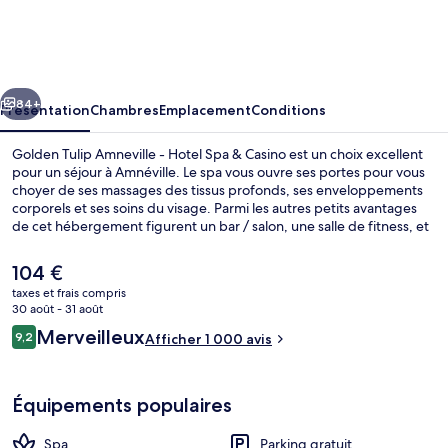
Tulip
Amneville
-
cédent
Suivant
Hotel
84+
Présentation
Chambres
Emplacement
Conditions
Spa
Golden Tulip Amneville - Hotel Spa & Casino est un choix excellent
&
pour un séjour à Amnéville. Le spa vous ouvre ses portes pour vous
choyer de ses massages des tissus profonds, ses enveloppements
Casino
corporels et ses soins du visage. Parmi les autres petits avantages
de cet hébergement figurent un bar / salon, une salle de fitness, et
un sauna. Les autres voyageurs ne disent que du bien en ce qui
concerne le personnel attentionné.
Le
104 €
prix
taxes et frais compris
actuel
30 août - 31 août
Bar (sur place)
est
Avis
Merveilleux
9,2
Afficher 1 000 avis
de
9,2 sur 10
voyageurs
104 €.
Équipements populaires
Spa
Parking gratuit