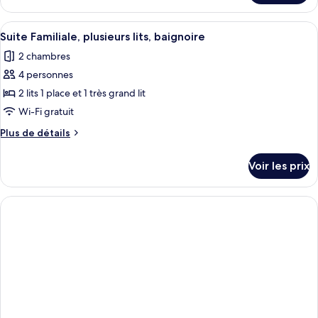
Chambre
le
Supérieure,
type
Afficher
Une chambre d’hôtel moderne avec un 
1
4
de
Suite Familiale, plusieurs lits, baignoire
toutes
chambre
grand
2 chambres
Chambre
les
lit
Supérieure,
4 personnes
photos
1
pour
2 lits 1 place et 1 très grand lit
grand
ce
lit
Wi-Fi gratuit
type
Plus
Plus de détails
de
de
chambre :
détails
Voir les prix
sur
Suite
le
Familiale,
type
plusieurs
de
chambre
lits,
Suite
baignoire
Familiale,
plusieurs
lits,
baignoire