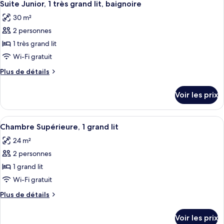
grand
3
de
Suite Junior, 1 très grand lit, baignoire
toutes
lit,
chambre
30 m²
Chambre
les
baignoire
Exécutive,
2 personnes
photos
1
pour
1 très grand lit
grand
ce
lit,
Wi-Fi gratuit
baignoire
type
Plus
Plus de détails
de
de
chambre :
détails
Voir les prix
sur
Suite
le
Junior,
type
Afficher
Une chambre d’hôtel moderne avec un g
1
6
de
Chambre Supérieure, 1 grand lit
toutes
chambre
très
24 m²
Suite
les
grand
Junior,
2 personnes
photos
lit,
1
pour
1 grand lit
baignoire
très
ce
grand
Wi-Fi gratuit
lit,
type
Plus
Plus de détails
baignoire
de
de
chambre :
détails
Voir les prix
sur