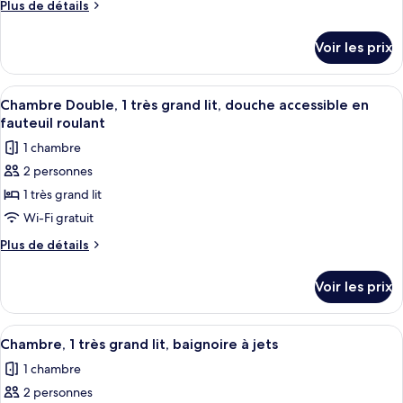
Plus
Plus de détails
de
de
chambre :
détails
Voir les prix
sur
Chambre
le
Quadruple,
type
Afficher
Une prise électrique murale dotée de d
2
1
de
Chambre Double, 1 très grand lit, douche accessible en
toutes
chambre
grands
fauteuil roulant
Chambre
les
lits
1 chambre
Quadruple,
photos
2
2 personnes
pour
grands
1 très grand lit
ce
lits
type
Wi-Fi gratuit
de
Plus
Plus de détails
chambre :
de
détails
Chambre
Voir les prix
sur
Double,
le
1
type
Afficher
Une chambre à coucher moderne avec un
5
très
de
Chambre, 1 très grand lit, baignoire à jets
toutes
chambre
grand
1 chambre
Chambre
les
lit,
Double,
2 personnes
photos