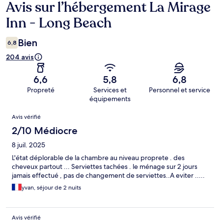
Avis sur l’hébergement La Mirage
Avis
Inn - Long Beach
Bien
6,8
204 avis
6,6
5,8
6,8
Propreté
Services et
Personnel et service
équipements
Avis
Avis vérifié
2/10 Médiocre
8 juil. 2025
L'état déplorable de la chambre au niveau proprete . des
cheveux partout ... Serviettes tachées . le ménage sur 2 jours
jamais effectué , pas de changement de serviettes..A eviter .....
yvan, séjour de 2 nuits
Avis vérifié