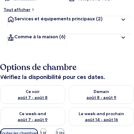
Tout afficher
Services et équipements principaux
(2)
Comme à la maison
(6)
Options de chambre
Vérifiez la disponibilité pour ces dates.
Vérifier la disponibilité pour ce soir août 7 - août 8
Vérifier la disponibilité pour 
Ce soir
Demain
août 7 - août 8
août 8 - août 9
Vérifier la disponibilité pour ce week-end août 7 - août 9
Vérifier la disponibilité pour 
Ce week-end
Le week-end prochain
août 7 - août 9
août 14 - août 16
Filtres
Toutes les chambres
1 lit
2 lits