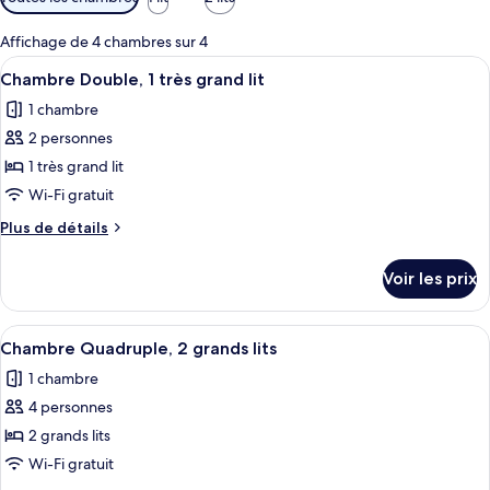
disponibles
pour
Affichage de 4 chambres sur 4
les
Afficher
Une chambre d’hôtel moderne avec un gr
4
Chambre Double, 1 très grand lit
chambres
toutes
1 chambre
les
2 personnes
photos
pour
1 très grand lit
ce
Wi-Fi gratuit
type
Plus
Plus de détails
de
de
chambre :
détails
Voir les prix
sur
Chambre
le
Double,
type
Afficher
Une chambre d’hôtel avec deux lits, un
1
4
de
Chambre Quadruple, 2 grands lits
toutes
chambre
très
1 chambre
Chambre
les
grand
Double,
4 personnes
photos
lit
1
pour
2 grands lits
très
ce
grand
Wi-Fi gratuit
lit
type