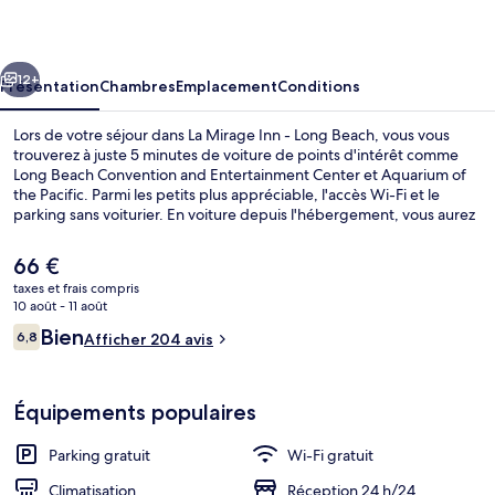
Inn
-
cédent
Suivant
Long
12+
Présentation
Chambres
Emplacement
Conditions
Beach
Lors de votre séjour dans La Mirage Inn - Long Beach, vous vous
trouverez à juste 5 minutes de voiture de points d'intérêt comme
Long Beach Convention and Entertainment Center et Aquarium of
the Pacific. Parmi les petits plus appréciable, l'accès Wi-Fi et le
parking sans voiturier. En voiture depuis l'hébergement, vous aurez
également vite rejoint des sites comme Long Beach Cruise Terminal
(terminal de bateaux de croisière) et RMS Queen Mary.
Le
66 €
L'hébergement se situe à une courte distance à pied des transports
prix
taxes et frais compris
publics. Station de métro Pacific Coast Highway se trouve à 14 min à
actuel
10 août - 11 août
peine.
Chambre, 1 très grand lit, baignoire à j
est
Avis
Bien
6,8
Afficher 204 avis
de
6,8 sur 10
voyageurs
66 €.
Équipements populaires
Parking gratuit
Wi-Fi gratuit
Climatisation
Réception 24 h/24