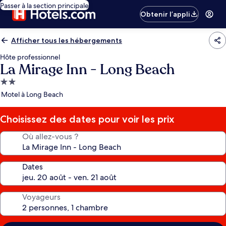
Passer à la section principale
Obtenir l’appli
Afficher tous les hébergements
Hôte professionnel
La Mirage Inn - Long Beach
Hébergement
2.0 étoiles
Motel à Long Beach
Choisissez des dates pour voir les prix
Où allez-vous ?
Dates
Voyageurs