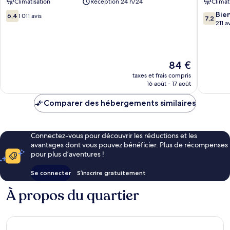
Climatisation
Réception 24 h/24
Climat
Alamitos
Beach
6.4
7.2
Bie
6,4
1 011 avis
7,2
sur
sur
211 a
10,
10,
1 011 avis
Bien,
211 avis
Le
84 €
nouveau
taxes et frais compris
prix
16 août - 17 août
est
de
Comparer des hébergements similaires
84 €
Connectez-vous pour découvrir les réductions et les
avantages dont vous pouvez bénéficier. Plus de récompenses
pour plus d’aventures !
Se connecter
S’inscrire gratuitement
À propos du quartier