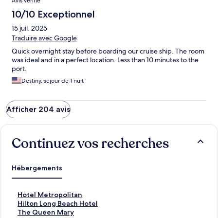
Avis vérifié
10/10 Exceptionnel
15 juil. 2025
Traduire avec Google
Quick overnight stay before boarding our cruise ship. The room
was ideal and in a perfect location. Less than 10 minutes to the
port.
Destiny, séjour de 1 nuit
Afficher 204 avis
Continuez vos recherches
Hébergements
L
Hotel Metropolitan
i
L
Hilton Long Beach Hotel
e
i
L
The Queen Mary