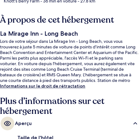
Knott's Berry Farm
- 36 min en voiture
- 27.8 km
À propos de cet hébergement
La Mirage Inn - Long Beach
Lors de votre séjour dans La Mirage Inn - Long Beach, vous vous
trouverez à juste 5 minutes de voiture de points d'intérêt comme Long
Beach Convention and Entertainment Center et Aquarium of the Pacific.
Parmi les petits plus appréciable, l'accès Wi-Fi et le parking sans
voiturier. En voiture depuis l'hébergement, vous aurez également vite
rejoint des sites comme Long Beach Cruise Terminal (terminal de
bateaux de croisière) et RMS Queen Mary. L'hébergement se situe à
une courte distance à pied des transports publics. Station de métro
Pacific Coast Highway se trouve à 14 min à peine.
Informations sur le droit de rétractation
Plus d’informations sur cet
hébergement
Aperçu
Taille de l'hôtel