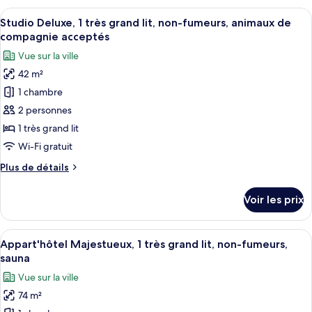
acceptés
type
Afficher
Un lit avec plusieurs oreillers, dont un
non-
18
de
Studio Deluxe, 1 très grand lit, non-fumeurs, animaux de
toutes
fumeurs,
chambre
compagnie acceptés
Appart'hôtel
les
sauna
Vue sur la ville
Familial,
photos
2
42 m²
pour
chambres,
1 chambre
ce
non-
fumeurs,
type
2 personnes
sauna
de
1 très grand lit
chambre :
Wi-Fi gratuit
Studio
Plus
Plus de détails
Deluxe,
de
1
détails
Voir les prix
sur
très
le
grand
type
Afficher
Un lit bien fait, avec du linge de lit 
lit,
19
de
Appart'hôtel Majestueux, 1 très grand lit, non-fumeurs,
toutes
non-
chambre
sauna
Studio
les
fumeurs,
Vue sur la ville
Deluxe,
photos
animaux
1
74 m²
pour
de
très