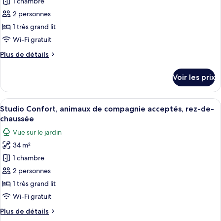
1 chambre
ce
grand
compagnie
lit,
type
2 personnes
acceptés
non-
de
1 très grand lit
fumeurs,
chambre :
animaux
Wi-Fi gratuit
Appart'hôtel
de
Plus
Plus de détails
compagnie
Majestueux,
de
acceptés
1
détails
Voir les prix
sur
très
le
grand
type
Afficher
Un lit avec une literie à rayures bleue
lit,
13
de
Studio Confort, animaux de compagnie acceptés, rez-de-
toutes
non-
chambre
chaussée
Appart'hôtel
les
fumeurs,
Vue sur le jardin
Majestueux,
photos
sauna
1
34 m²
pour
très
1 chambre
ce
grand
lit,
type
2 personnes
non-
de
1 très grand lit
fumeurs,
chambre :
sauna
Wi-Fi gratuit
Studio
Plus
Plus de détails
Confort,
de