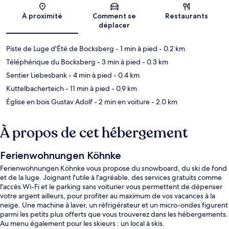
Carte
À proximité
Comment se
Restaurants
déplacer
Piste de Luge d'Été de Bocksberg
- 1 min à pied
- 0.2 km
Téléphérique du Bocksberg
- 3 min à pied
- 0.3 km
Sentier Liebesbank
- 4 min à pied
- 0.4 km
Kuttelbacherteich
- 11 min à pied
- 0.9 km
Église en bois Gustav Adolf
- 2 min en voiture
- 2.0 km
À propos de cet hébergement
Ferienwohnungen Köhnke
Ferienwohnungen Köhnke vous propose du snowboard, du ski de fond
et de la luge. Joignant l'utile à l'agréable, des services gratuits comme
l'accès Wi-Fi et le parking sans voiturier vous permettent de dépenser
votre argent ailleurs, pour profiter au maximum de vos vacances à la
neige. Une machine à laver, un réfrigérateur et un micro-ondes figurent
parmi les petits plus offerts que vous trouverez dans les hébergements.
Au menu également pour les skieurs : un local à skis.