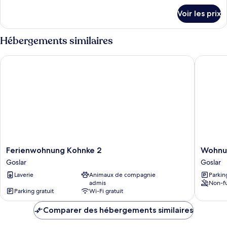
animaux
détails
Voir les prix
sur
de
le
compagnie
type
Hébergements similaires
acceptés,
de
rez-
chambre
Ferienwohnung Kohnke 2
Wohnung
Studio
de-
Confort,
chaussée
animaux
de
compagnie
acceptés,
rez-
de-
chaussée
Ferienwohnung
Wohnu
Ferienwohnung Kohnke 2
Wohnun
Kohnke
in
Goslar
Goslar
2
Hahnenk
Laverie
Animaux de compagnie
Parkin
Goslar
Nahe
admis
Non-f
Stabkir
Parking gratuit
Wi-Fi gratuit
Goslar
Comparer des hébergements similaires