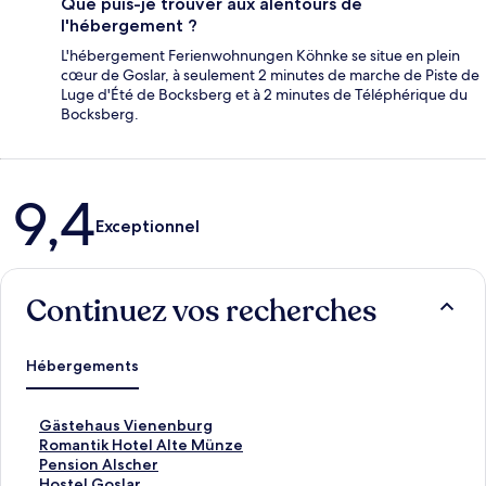
Que puis-je trouver aux alentours de
l'hébergement ?
L'hébergement Ferienwohnungen Köhnke se situe en plein
cœur de Goslar, à seulement 2 minutes de marche de Piste de
Luge d'Été de Bocksberg et à 2 minutes de Téléphérique du
Bocksberg.
Avis
9,4
Exceptionnel
Continuez vos recherches
Hébergements
L
Gästehaus Vienenburg
i
L
Romantik Hotel Alte Münze
e
i
L
Pension Alscher
n
e
i
L
Hostel Goslar