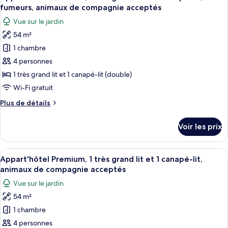
toutes
et
chambre
fumeurs, animaux de compagnie acceptés
Appart'hôtel
les
1
Vue sur le jardin
Premium,
photos
canapé-
1
54 m²
pour
lit,
très
1 chambre
ce
grand
animaux
lit
type
4 personnes
de
et
de
compagnie
1 très grand lit et 1 canapé-lit (double)
1
chambre :
acceptés
canapé-
Wi-Fi gratuit
Appart'hôtel
lit,
Plus
Plus de détails
animaux
Premium,
de
de
1
détails
compagnie
Voir les prix
sur
très
acceptés
le
grand
type
Afficher
Un lit double avec une tête de lit en bo
lit
19
de
Appart'hôtel Premium, 1 très grand lit et 1 canapé-lit,
toutes
et
chambre
animaux de compagnie acceptés
Appart'hôtel
les
1
Vue sur le jardin
Premium,
photos
canapé-
1
54 m²
pour
lit,
très
1 chambre
ce
grand
non-
lit
type
4 personnes
fumeurs,