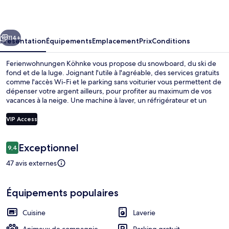
cédent
Suivant
114+
Présentation
Équipements
Emplacement
Prix
Conditions
Ferienwohnungen Köhnke vous propose du snowboard, du ski de
fond et de la luge. Joignant l'utile à l'agréable, des services gratuits
comme l'accès Wi-Fi et le parking sans voiturier vous permettent de
dépenser votre argent ailleurs, pour profiter au maximum de vos
vacances à la neige. Une machine à laver, un réfrigérateur et un
micro-ondes figurent parmi les petits plus offerts que vous
trouverez dans les hébergements. Au menu également pour les
VIP Access
skieurs : un local à skis.
Avis
Exceptionnel
9,4
Appart'hôtel Familial, 2 chambres, no
9,4 sur 10
voyageurs
47 avis externes
Équipements populaires
Cuisine
Laverie