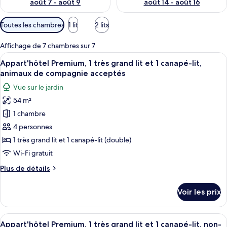
août 7 - août 9
août 14 - août 16
Filtres
Toutes les chambres
1 lit
2 lits
disponibles
pour
Affichage de 7 chambres sur 7
les
Afficher
Une silhouette de cerf décorative sur 
13
Appart'hôtel Premium, 1 très grand lit et 1 canapé-lit,
chambres
toutes
animaux de compagnie acceptés
les
Vue sur le jardin
photos
54 m²
pour
1 chambre
ce
type
4 personnes
de
1 très grand lit et 1 canapé-lit (double)
chambre :
Wi-Fi gratuit
Appart'hôtel
Plus
Plus de détails
Premium,
de
1
détails
Voir les prix
sur
très
le
grand
type
Afficher
Un salon avec un canapé gris, des cous
lit
16
de
Appart'hôtel Premium, 1 très grand lit et 1 canapé-lit, non-