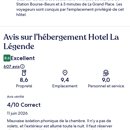
Station Bourse-Beurs et à 3 minutes de La Grand Place. Les
voyageurs sont conquis par l'emplacement privilégié de cet
hôtel.
Avis sur l’hébergement Hotel La
Avis
Légende
Excellent
8,6
607 avis
8,6
9,4
9,0
Propreté
Emplacement
Personnel et service
Avis
Avis vérifié
4/10 Correct
11 juin 2026
Mauvaise isolation phonique de la chambre. Il n’y a pas de
volets, et l’extérieur est allumé toute la nuit. Il faut réserver