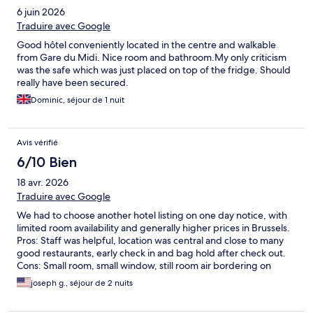
6 juin 2026
Traduire avec Google
Good hôtel conveniently located in the centre and walkable
from Gare du Midi. Nice room and bathroom.My only criticism
was the safe which was just placed on top of the fridge. Should
really have been secured.
Dominic, séjour de 1 nuit
Avis vérifié
6/10 Bien
18 avr. 2026
Traduire avec Google
We had to choose another hotel listing on one day notice, with
limited room availability and generally higher prices in Brussels.
Pros: Staff was helpful, location was central and close to many
good restaurants, early check in and bag hold after check out.
Cons: Small room, small window, still room air bordering on
musty, toilet seat broke, dated hotel in need of an update.
joseph g., séjour de 2 nuits
Would not stay again.