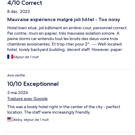
4/10 Correct
8 déc. 2023
Mauvaise expérience malgré joli hôtel - Too noisy
Hotel bien situé, joli bâtiment en arrière-cour, personnel correct.
Par contre, murs en papier, très mauvaise isolation sonore. A
peine dormi car entendu tout les bruits des deux voire trois
chambres avoisinantes. Et trop cher pour 2*. --- Well-located
hotel, lovely backyard building, decent staff. However, paper
walls, very poor sound insulation. Barely slept as I heard every
Séjour de 1 nuit
sound from the two or even three adjoining rooms. Too
expensive for 2*
Avis vérifié
10/10 Exceptionnel
3 mai 2026
Traduire avec Google
This was a lovely hotel right in the center of the city - perfect
location. The staff were increasingly friendly.
Abby, séjour de 1 nuit