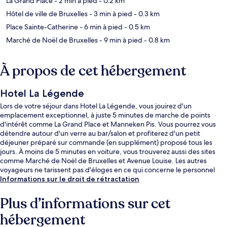
La Grand Place
- 2 min à pied
- 0.2 km
Hôtel de ville de Bruxelles
- 3 min à pied
- 0.3 km
Place Sainte-Catherine
- 6 min à pied
- 0.5 km
Marché de Noël de Bruxelles
- 9 min à pied
- 0.8 km
À propos de cet hébergement
Hotel La Légende
Lors de votre séjour dans Hotel La Légende, vous jouirez d'un
emplacement exceptionnel, à juste 5 minutes de marche de points
d'intérêt comme La Grand Place et Manneken Pis. Vous pourrez vous
détendre autour d'un verre au bar/salon et profiterez d'un petit
déjeuner préparé sur commande (en supplément) proposé tous les
jours. À moins de 5 minutes en voiture, vous trouverez aussi des sites
comme Marché de Noël de Bruxelles et Avenue Louise. Les autres
voyageurs ne tarissent pas d'éloges en ce qui concerne le personnel
attentionné et l'emplacement. L'hébergement se situe à une très courte
Informations sur le droit de rétractation
distance à pied des transports publics : Station Bourse-Beurs se trouve
à 4 min et Arrêt de tram Anneessens, à 6 min.
Plus d’informations sur cet
hébergement