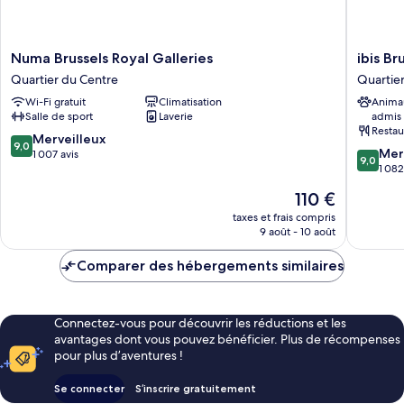
Numa
ibis
Numa Brussels Royal Galleries
ibis Br
Brussels
Brussels
Quartier du Centre
Quartie
Royal
off
Wi-Fi gratuit
Climatisation
Anima
Galleries
Grand
Salle de sport
Laverie
admis
Quartier
Place
Restau
du
Quartier
9.0
Merveilleux
9,0
9.0
Centre
du
Mer
sur
1 007 avis
9,0
sur
Centre
1 082
10,
10,
Merveilleux,
Le
110 €
Merveill
1 007 avis
nouveau
1 082 avi
taxes et frais compris
prix
9 août - 10 août
est
de
Comparer des hébergements similaires
110 €
Connectez-vous pour découvrir les réductions et les
avantages dont vous pouvez bénéficier. Plus de récompenses
pour plus d’aventures !
Se connecter
S’inscrire gratuitement