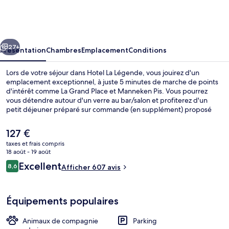
La
Légende
cédent
Suivant
27+
Présentation
Chambres
Emplacement
Conditions
Lors de votre séjour dans Hotel La Légende, vous jouirez d'un
emplacement exceptionnel, à juste 5 minutes de marche de points
d'intérêt comme La Grand Place et Manneken Pis. Vous pourrez
vous détendre autour d'un verre au bar/salon et profiterez d'un
petit déjeuner préparé sur commande (en supplément) proposé
tous les jours. À moins de 5 minutes en voiture, vous trouverez aussi
des sites comme Marché de Noël de Bruxelles et Avenue Louise. Les
Le
127 €
autres voyageurs ne tarissent pas d'éloges en ce qui concerne le
prix
taxes et frais compris
personnel attentionné et l'emplacement. L'hébergement se situe à
actuel
18 août - 19 août
une très courte distance à pied des transports publics : Station
Entrée de l’hébergement
est
Avis
Bourse-Beurs se trouve à 4 min et Arrêt de tram Anneessens, à 6
Excellent
8,6
Afficher 607 avis
de
8,6 sur 10
min.
voyageurs
127 €.
Équipements populaires
Animaux de compagnie
Parking