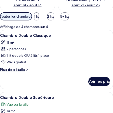
Ce week-end
Le week-end prochain
août 14 - août 16
août 21 - août 23
Filtres
Toutes les chambres
1 lit
2 lits
3+ lits
disponibles
pour
Affichage de 4 chambres sur 4
les
Afficher
Une chambre d’hôtel avec un lit, deux o
6
Chambre Double Classique
chambres
toutes
11 m²
les
2 personnes
photos
pour
1 lit double OU 2 lits 1 place
ce
Wi-Fi gratuit
type
Plus
Plus de détails
de
de
chambre :
détails
Voir les prix
sur
Chambre
le
Double
type
Afficher
Une chambre d’hôtel avec un lit, un bu
Classique
10
de
Chambre Double Supérieure
toutes
chambre
Vue sur la ville
Chambre
les
Double
14 m²
photos