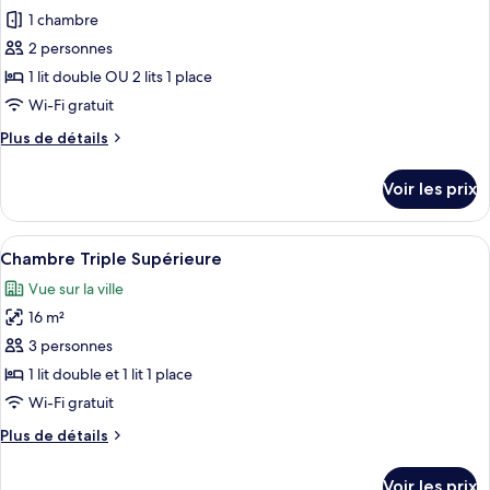
Classique
pour
1 chambre
ce
2 personnes
type
1 lit double OU 2 lits 1 place
de
Wi-Fi gratuit
chambre :
Plus
Plus de détails
Chambre
de
Double
détails
Voir les prix
Supérieure
sur
le
type
Afficher
Une chambre d’hôtel moderne équipée d
4
de
Chambre Triple Supérieure
toutes
chambre
Vue sur la ville
Chambre
les
Double
16 m²
photos
Supérieure
pour
3 personnes
ce
1 lit double et 1 lit 1 place
type
Wi-Fi gratuit
de
Plus
Plus de détails
chambre :
de
Chambre
détails
Voir les prix