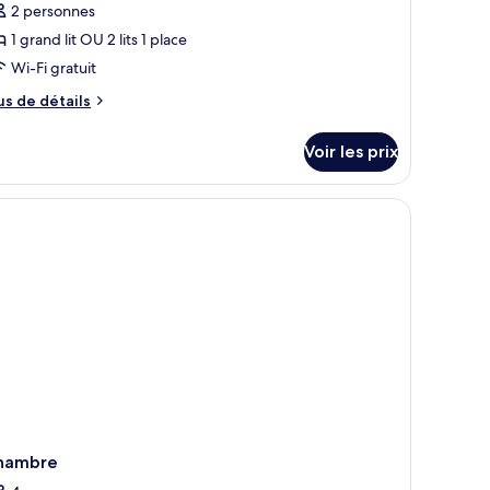
2 personnes
e
1 grand lit OU 2 lits 1 place
hambre :
hambre
Wi-Fi gratuit
ouble
us
us de détails
upérieure,
e
tails
alcon,
Voir les prix
r
ue
lle
pe
e
hambre
hambre
uble
périeure,
lcon,
e
le
hambre