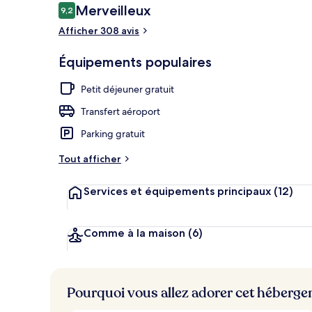
Avis
Merveilleux
9,2
9,2 sur 10
voyageurs
Afficher 308 avis
Terrasse sur l
Équipements populaires
Petit déjeuner gratuit
Transfert aéroport
Parking gratuit
Tout afficher
Services et équipements principaux
(12)
Comme à la maison
(6)
Pourquoi vous allez adorer cet héberg