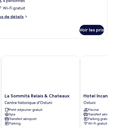
4 personnes
Wi-Fi gratuit
us
us de détails
e
tails
Voir les prix
r
pe
e
hambre
hambre
La Sommità Relais & Chateaux
Hotel Incanto
La
Hotel
La Sommità Relais & Chateaux
Hotel Incanto
Sommità
Incanto
Centre historique d'Ostuni
Ostuni
Relais
Ostuni
Petit déjeuner gratuit
Piscine
&
Spa
Transfert aéroport
Chateaux
Transfert aéroport
Parking gratuit
Centre
Parking
Wi-Fi gratuit
historique