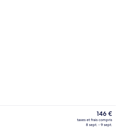
ins pour les couples, hammam, soins corporels
Terrasse sur le toit
Le
146 €
prix
taxes et frais compris
actuel
8 sept. - 9 sept.
Terrasse sur le toit
est
de