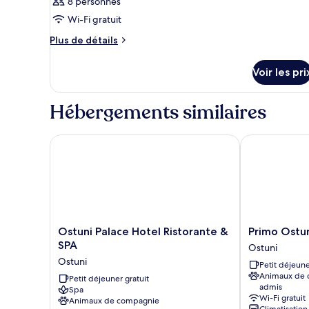
8 personnes
Wi-Fi gratuit
Plus
Plus de détails
de
détails
Voir les pri
sur
le
type
Hébergements similaires
de
chambre
Chambre
Ostuni Palace Hotel Ristorante & SPA
Primo Ostuni
Ostuni
Primo
Ostuni Palace Hotel Ristorante &
Primo Ostun
Palace
Ostuni
SPA
Ostuni
Hotel
Hotel
Ostuni
Petit déjeune
Ristorante
Ostuni
Animaux de
&
Petit déjeuner gratuit
admis
Spa
SPA
Wi-Fi gratuit
Animaux de compagnie
Ostuni