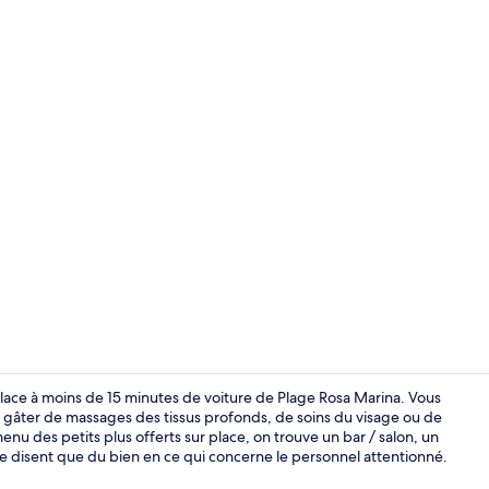
Espace de so
place à moins de 15 minutes de voiture de Plage Rosa Marina. Vous
s gâter de massages des tissus profonds, de soins du visage ou de
nu des petits plus offerts sur place, on trouve un bar / salon, un
Réception
 disent que du bien en ce qui concerne le personnel attentionné.