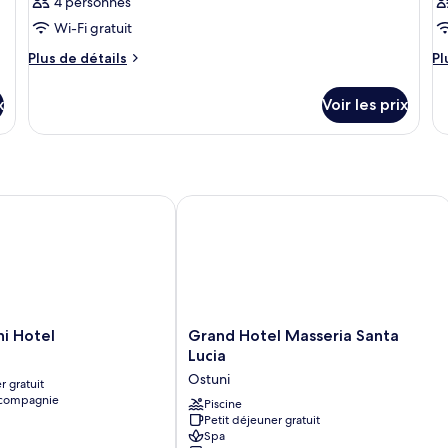
4 personnes
Wi-Fi gratuit
Plus
Pl
Plus de détails
Pl
de
d
détails
dé
x
Voir les prix
sur
su
le
le
type
ty
de
d
chambre
c
Chambre
C
 Hotel
Grand Hotel Masseria Santa Lucia
Grand
i Hotel
Grand Hotel Masseria Santa
Hotel
Lucia
Masseria
Ostuni
r gratuit
Santa
 compagnie
Lucia
Piscine
Petit déjeuner gratuit
Ostuni
Spa