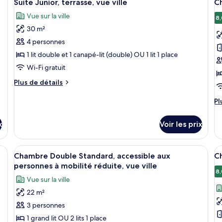
9
Suite Junior, terrasse, vue ville
C
Suite
C
toutes
t
Do
Vue sur la ville
les
le
8,
po
30 m²
photos
p
1
pour
pe
p
4 personnes
ce
c
1 lit double et 1 canapé-lit (double) OU 1 lit 1 place
type
t
Wi-Fi gratuit
de
d
Plus
Plus de détails
chambre :
c
de
Suite
C
détails
Pl
Pl
sur
Junior,
D
d
le
dé
terrasse,
S
x
Voir les prix
type
su
vue
de
le
ville
chambre
ty
un lit, d’un bureau, d’une chaise, d’un téléphone et d’une lampe.
Afficher
Une chambre d’hôtel moderne dotée d’u
A
Suite
5
d
Chambre Double Standard, accessible aux
Ch
toutes
t
Junior,
c
personnes à mobilité réduite, vue ville
terrasse,
les
C
le
8,
Vue sur la ville
vue
Do
photos
p
ville
St
22 m²
pour
p
3 personnes
ce
c
type
t
1 grand lit OU 2 lits 1 place