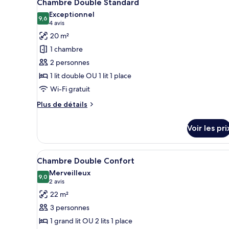
4
de
Chambre Double Standard
toutes
chambre
Exceptionnel
Chambre
les
9,6
9,6 sur 10
(4 avis)
4 avis
Double
photos
20 m²
Standard
pour
1 chambre
ce
2 personnes
type
1 lit double OU 1 lit 1 place
de
Wi-Fi gratuit
chambre :
Chambre
Plus
Plus de détails
Double
de
détails
Standard
Voir les pri
sur
le
type
Afficher
Une chambre d’hôtel équipée d’
6
de
Chambre Double Confort
toutes
chambre
Merveilleux
Chambre
les
9,0
9,0 sur 10
(2 avis)
2 avis
Double
photos
22 m²
Standard
pour
3 personnes
ce
1 grand lit OU 2 lits 1 place
type