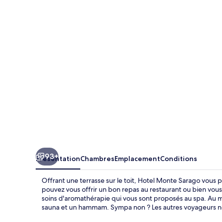
Monte
Sarago
93+
Présentation
Chambres
Emplacement
Conditions
Offrant une terrasse sur le toit, Hotel Monte Sarago vous 
pouvez vous offrir un bon repas au restaurant ou bien vou
soins d'aromathérapie qui vous sont proposés au spa. Au me
sauna et un hammam. Sympa non ? Les autres voyageurs ne