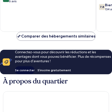
sur
6 avis
7.8
Bie
10,
7,8
sur
134 a
Exceptionnel,
10,
6 avis
Bien,
134 avis
Comparer des hébergements similaires
Connectez-vous pour découvrir les réductions et les
avantages dont vous pouvez bénéficier. Plus de récompenses
pour plus d’aventures !
Se connecter
S’inscrire gratuitement
À propos du quartier