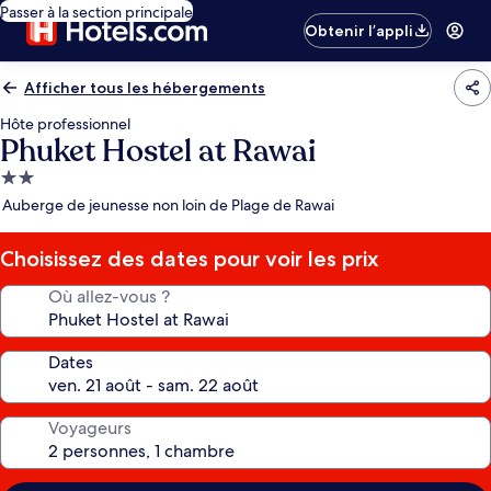
Passer à la section principale
Obtenir l’appli
Afficher tous les hébergements
Hôte professionnel
Phuket Hostel at Rawai
Hébergement
2.0 étoiles
Auberge de jeunesse non loin de Plage de Rawai
Choisissez des dates pour voir les prix
Où allez-vous ?
Dates
Voyageurs