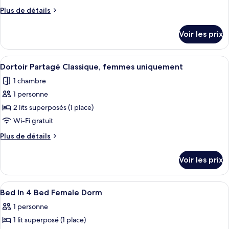
de
Plus
Plus de détails
chambre :
de
Dortoir
détails
Voir les prix
sur
Partagé
le
type
Afficher
Une pièce avec des lits superposés, une
1
de
Dortoir Partagé Classique, femmes uniquement
toutes
chambre
1 chambre
Dortoir
les
Partagé
1 personne
photos
pour
2 lits superposés (1 place)
ce
Wi-Fi gratuit
type
Plus
Plus de détails
de
de
chambre :
détails
Voir les prix
sur
Dortoir
le
Partagé
type
Afficher
Wi-Fi gratuit
Classique,
11
de
Bed In 4 Bed Female Dorm
toutes
chambre
femmes
1 personne
Dortoir
les
uniquement
Partagé
1 lit superposé (1 place)
photos
Classique,