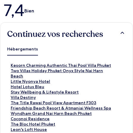
Avis
7,4
Bien
Continuez vos recherches
Hébergements
L
Kesorn Charming Authentic Thai Pool Villa Phuket
i
L
Two Villas Holiday Phuket Onyx Style Nai Harn
e
i
Beach
n
e
L
Little Nyonya Hotel
o
n
i
L
Hotel Lotus Bleu
u
o
e
i
L
Stay Wellbeing & Lifestyle Resort
v
u
n
e
i
L
Villa Destiny
r
v
o
n
e
i
L
The Title Rawai Pool View Apartment F303
a
r
u
o
n
e
i
L
Friendship Beach Resort & Atmanjai Wellness Spa
n
a
v
u
o
n
e
i
L
Wyndham Grand Nai Harn Beach Phuket
t
n
r
v
u
o
n
e
i
L
Coconoi Residence
l
t
a
r
v
u
o
n
e
i
L
The Bloc Hotel Phuket
a
l
n
a
r
v
u
o
n
e
i
L
Leon's Loft House