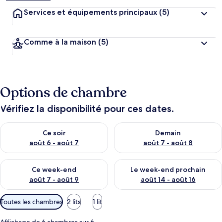
Services et équipements principaux
(5)
Comme à la maison
(5)
Options de chambre
Vérifiez la disponibilité pour ces dates.
Vérifier la disponibilité pour ce soir août 6 - août 7
Vérifier la disponibilité pour 
Ce soir
Demain
août 6 - août 7
août 7 - août 8
Vérifier la disponibilité pour ce week-end août 7 - août 9
Vérifier la disponibilité pour 
Ce week-end
Le week-end prochain
août 7 - août 9
août 14 - août 16
Filtres
Toutes les chambres
2 lits
1 lit
disponibles
pour