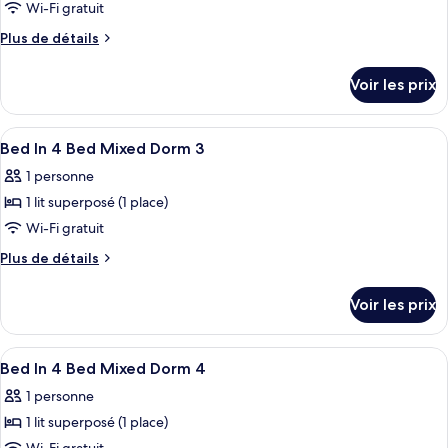
pour
Wi-Fi gratuit
femmes
ce
uniquement
Plus
Plus de détails
type
de
détails
de
Voir les prix
sur
chambre :
le
Bed
type
Afficher
Wi-Fi gratuit
23
In
de
Bed In 4 Bed Mixed Dorm 3
toutes
chambre
4
1 personne
Bed
les
Bed
In
1 lit superposé (1 place)
photos
Female
4
pour
Wi-Fi gratuit
Bed
Dorm
ce
Female
Plus
Plus de détails
Dorm
type
de
détails
de
Voir les prix
sur
chambre :
le
Bed
type
Afficher
Wi-Fi gratuit
22
In
de
Bed In 4 Bed Mixed Dorm 4
toutes
chambre
4
1 personne
Bed
les
Bed
In
1 lit superposé (1 place)
photos
Mixed
4