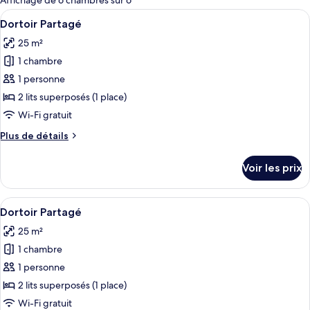
Affichage de 6 chambres sur 6
les
Afficher
Une pièce avec des lits superposés, une
8
Dortoir Partagé
chambres
toutes
25 m²
les
1 chambre
photos
pour
1 personne
ce
2 lits superposés (1 place)
type
Wi-Fi gratuit
de
Plus
Plus de détails
chambre :
de
Dortoir
détails
Voir les prix
sur
Partagé
le
type
Afficher
Une pièce avec des lits superposés, une
8
de
Dortoir Partagé
toutes
chambre
25 m²
Dortoir
les
Partagé
1 chambre
photos
pour
1 personne
ce
2 lits superposés (1 place)
type
Wi-Fi gratuit