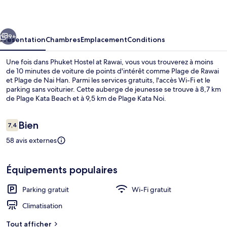
at
Rawai
cédent
Suivant
9+
Présentation
Chambres
Emplacement
Conditions
Une fois dans Phuket Hostel at Rawai, vous vous trouverez à moins
de 10 minutes de voiture de points d'intérêt comme Plage de Rawai
et Plage de Nai Han. Parmi les services gratuits, l'accès Wi-Fi et le
parking sans voiturier. Cette auberge de jeunesse se trouve à 8,7 km
de Plage Kata Beach et à 9,5 km de Plage Kata Noi.
Avis
Bien
7,4
7,4 sur 10
voyageurs
58 avis externes
Extérieur
Équipements populaires
Parking gratuit
Wi-Fi gratuit
Climatisation
Tout afficher