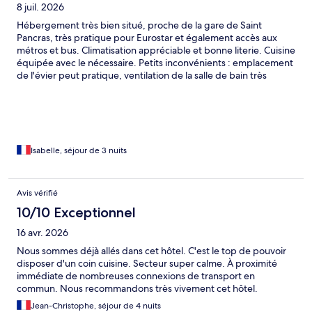
8 juil. 2026
Hébergement très bien situé, proche de la gare de Saint
Pancras, très pratique pour Eurostar et également accès aux
métros et bus. Climatisation appréciable et bonne literie. Cuisine
équipée avec le nécessaire. Petits inconvénients : emplacement
de l'évier peut pratique, ventilation de la salle de bain très
bruyante et que l'on ne peut pas dissocier de la lumière, rideaux
tissus pas très occultants et isolation pas top. Nous avions la vue
sur jardin intérieur sympathique. Mais dans l'ensemble super
pied à terre pour visiter Londres pour quelques jours.
Isabelle, séjour de 3 nuits
Avis vérifié
10/10 Exceptionnel
16 avr. 2026
Nous sommes déjà allés dans cet hôtel. C'est le top de pouvoir
disposer d'un coin cuisine. Secteur super calme. À proximité
immédiate de nombreuses connexions de transport en
commun. Nous recommandons très vivement cet hôtel.
Jean-Christophe, séjour de 4 nuits