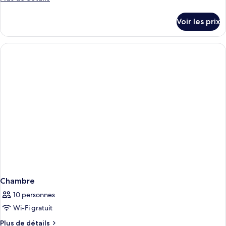
chambre :
de
Studio
détails
Voir les prix
sur
Supérieur
le
(Budget)
type
de
chambre
Studio
Supérieur
(Budget)
Chambre
10 personnes
Wi-Fi gratuit
Plus
Plus de détails