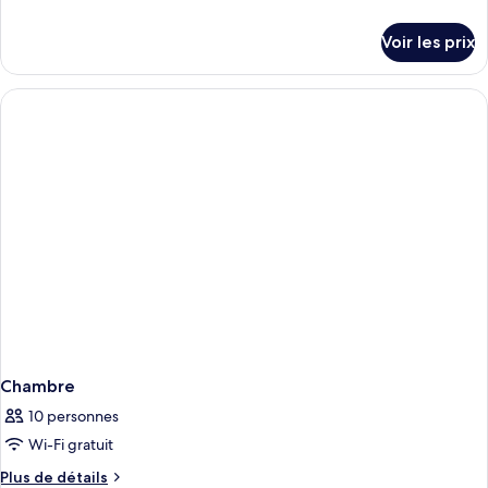
de
détails
Voir les prix
sur
le
type
de
chambre
Chambre
Chambre
10 personnes
Wi-Fi gratuit
Plus
Plus de détails