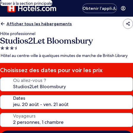
Passer à la section principale
Obtenir l’appli
Afficher tous les hébergements
Hôte professionnel
Studios2Let Bloomsbury
Hébergement
3.5 étoiles
Hôtel au centre-ville à quelques minutes de marche de British Library
Choisissez des dates pour voir les prix
Où allez-vous ?
Dates
Voyageurs