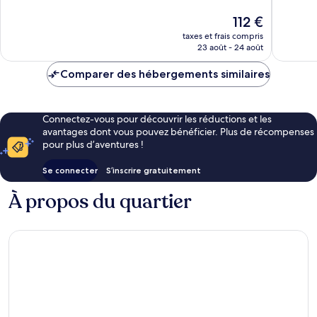
Très
Excellen
ville
bien,
1 956 avi
Le
112 €
de
3 318 avis
nouveau
taxes et frais compris
Londres
prix
23 août - 24 août
est
de
Comparer des hébergements similaires
112 €
Connectez-vous pour découvrir les réductions et les
avantages dont vous pouvez bénéficier. Plus de récompenses
pour plus d’aventures !
Se connecter
S’inscrire gratuitement
À propos du quartier