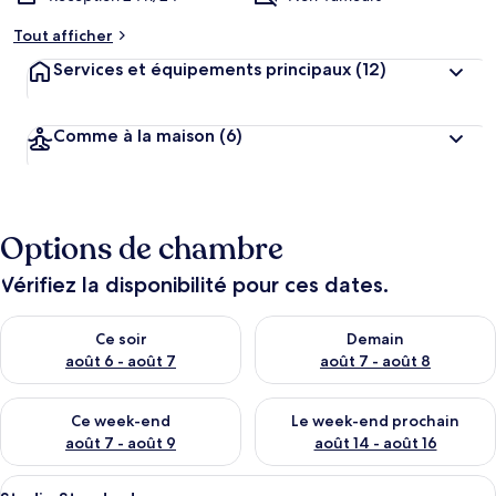
Tout afficher
Services et équipements principaux
(12)
Comme à la maison
(6)
Options de chambre
Vérifiez la disponibilité pour ces dates.
Vérifier la disponibilité pour ce soir août 6 - août 7
Vérifier la disponibilité pour 
Ce soir
Demain
août 6 - août 7
août 7 - août 8
Vérifier la disponibilité pour ce week-end août 7 - août 9
Vérifier la disponibilité pour 
Ce week-end
Le week-end prochain
août 7 - août 9
août 14 - août 16
Afficher
Studio Standard | Literie de qualité su
11