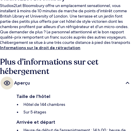
Studios2Let Bloomsbury offre un emplacement sensationnel, vous
installant à moins de 10 minutes de marche de points d'intérêt comme
British Library et University of London. Une terrasse et un jardin font
partie des petits plus offerts par cet hôtel de style victorien dont les
chambres profitent par ailleurs d'un réfrigérateur et d'un micro-ondes.
Que demander de plus ? Le personnel attentionné et le bon rapport
qualité-prix remportent un franc succès auprès des autres voyageurs.
L'hébergement se situe à une très courte distance à pied des transports
publics : Station de métro King's Cross St. Pancras se trouve à 7 min et
Informations sur le droit de rétractation
Station de métro Russell Square, à 7 min.
Plus d’informations sur cet
hébergement
Aperçu
Taille de l'hôtel
Hôtel de 144 chambres
Sur 5 étages
Arrivée et départ
Heure de début de l'enregistrement : 14 h 00 ; heure de