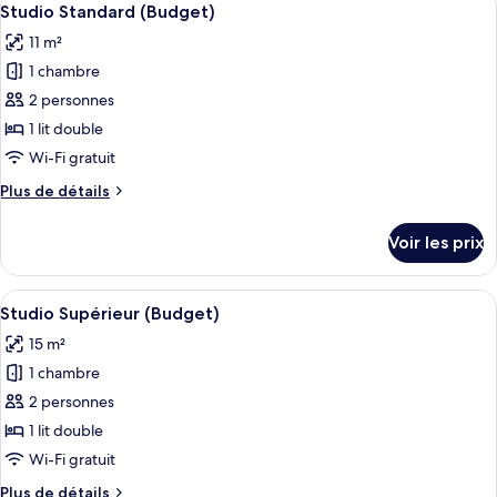
10
de
Studio Standard (Budget)
toutes
chambre
11 m²
Studio,
les
patio
1 chambre
photos
pour
2 personnes
ce
1 lit double
type
Wi-Fi gratuit
de
Plus
Plus de détails
chambre :
de
Studio
détails
Voir les prix
sur
Standard
le
(Budget)
type
Afficher
Studio Supérieur (Budget) | Literie de 
13
de
Studio Supérieur (Budget)
toutes
chambre
15 m²
Studio
les
Standard
1 chambre
photos
(Budget)
pour
2 personnes
ce
1 lit double
type
Wi-Fi gratuit
de
Plus
Plus de détails