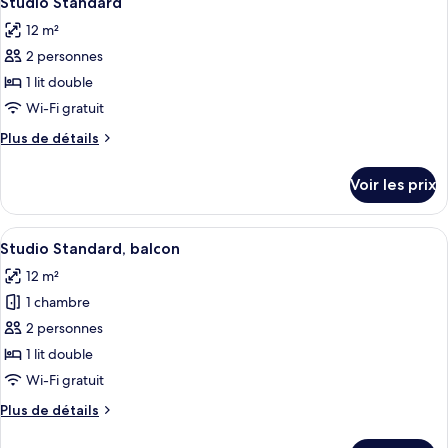
Studio Standard
toutes
12 m²
les
2 personnes
photos
pour
1 lit double
ce
Wi-Fi gratuit
type
Plus
Plus de détails
de
de
chambre :
détails
Voir les prix
sur
Studio
le
Standard
type
Afficher
Studio Standard, balcon | Literie de qu
4
de
Studio Standard, balcon
toutes
chambre
12 m²
Studio
les
Standard
1 chambre
photos
pour
2 personnes
ce
1 lit double
type
Wi-Fi gratuit
de
Plus
Plus de détails
chambre :
de
Studio
détails