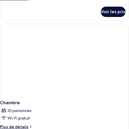
de
détails
Voir les prix
sur
le
type
de
chambre
Chambre
Chambre
10 personnes
Wi-Fi gratuit
Plus
Plus de détails