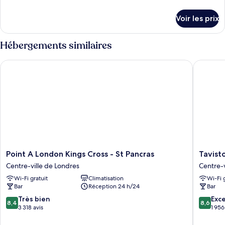
de
détails
Voir les prix
sur
le
type
Hébergements similaires
de
chambre
Point A London Kings Cross - St Pancras
Tavistoc
Chambre
Point
Tavistoc
Point A London Kings Cross - St Pancras
Tavist
A
Hotel
Centre-ville de Londres
Centre-v
London
Centre-
Wi-Fi gratuit
Climatisation
Wi-Fi 
Kings
ville
Bar
Réception 24 h/24
Bar
Cross
de
-
Londres
8.4
8.6
Très bien
Exce
8,4
8,6
St
sur
sur
3 318 avis
1 956
Pancras
10,
10,
Centre-