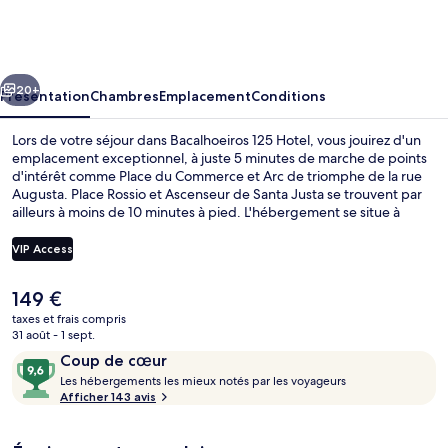
125
Hotel
cédent
Suivant
20+
Présentation
Chambres
Emplacement
Conditions
Lors de votre séjour dans Bacalhoeiros 125 Hotel, vous jouirez d'un
emplacement exceptionnel, à juste 5 minutes de marche de points
d'intérêt comme Place du Commerce et Arc de triomphe de la rue
Augusta. Place Rossio et Ascenseur de Santa Justa se trouvent par
ailleurs à moins de 10 minutes à pied. L'hébergement se situe à
quelques minutes de marche des transports publics. Là, Arrêt de
tram Igreja Sta. Maria Madalena et Arrêt de tram Sé vous tendent
VIP Access
les bras.
Le
149 €
Minibar, coffres-forts dans les chambr
prix
taxes et frais compris
actuel
31 août - 1 sept.
est
Avis
9,6
Coup de cœur
de
voyageurs
L
sur
Les hébergements les mieux notés par les voyageurs
149 €.
e
Afficher 143 avis
10,
s
Coup
de