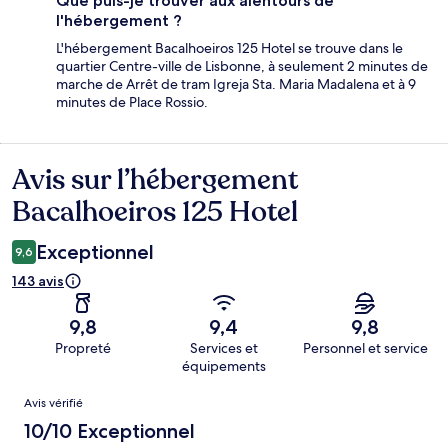
Que puis-je trouver aux alentours de
l'hébergement ?
L'hébergement Bacalhoeiros 125 Hotel se trouve dans le
quartier Centre-ville de Lisbonne, à seulement 2 minutes de
marche de Arrêt de tram Igreja Sta. Maria Madalena et à 9
minutes de Place Rossio.
Avis sur l’hébergement
Avis
Bacalhoeiros 125 Hotel
Exceptionnel
9,6
143 avis
9,8
9,4
9,8
Propreté
Services et
Personnel et service
équipements
Avis
Avis vérifié
10/10 Exceptionnel