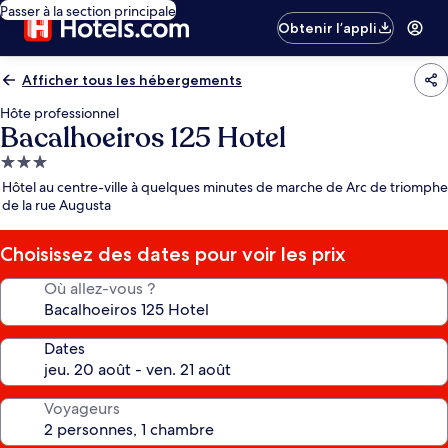
Passer à la section principale
Obtenir l’appli
Afficher tous les hébergements
Hôte professionnel
Bacalhoeiros 125 Hotel
Hébergement
3.0 étoiles
Hôtel au centre-ville à quelques minutes de marche de Arc de triomphe
de la rue Augusta
Choisissez des dates pour voir les prix
Où allez-vous ?
Dates
Voyageurs