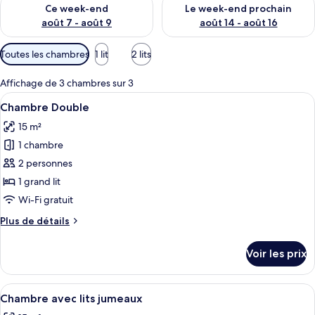
Vérifier la disponibilité pour ce week-end août 7 - août 9
Vérifier la disponibilité pour 
t
Ce week-end
Le week-end prochain
é
août 7 - août 9
août 14 - août 16
s
Filtres
Toutes les chambres
1 lit
2 lits
p
disponibles
a
pour
r
Affichage de 3 chambres sur 3
les
Afficher
Une chambre d’hôtel moderne, dotée d’
4
l
Chambre Double
chambres
toutes
e
15 m²
les
s
1 chambre
photos
v
pour
2 personnes
o
ce
y
1 grand lit
a
type
Wi-Fi gratuit
g
de
e
Plus
Plus de détails
chambre :
u
de
Chambre
r
détails
Voir les prix
s
sur
Double
le
type
Afficher
Une chambre d’hôtel avec un grand lit,
4
de
Chambre avec lits jumeaux
toutes
chambre