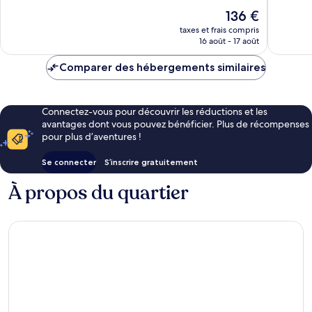
1 002 avis
141 avis
Le
136 €
nouveau
taxes et frais compris
prix
16 août - 17 août
est
de
Comparer des hébergements similaires
136 €
Connectez-vous pour découvrir les réductions et les
avantages dont vous pouvez bénéficier. Plus de récompenses
pour plus d’aventures !
Se connecter
S’inscrire gratuitement
À propos du quartier