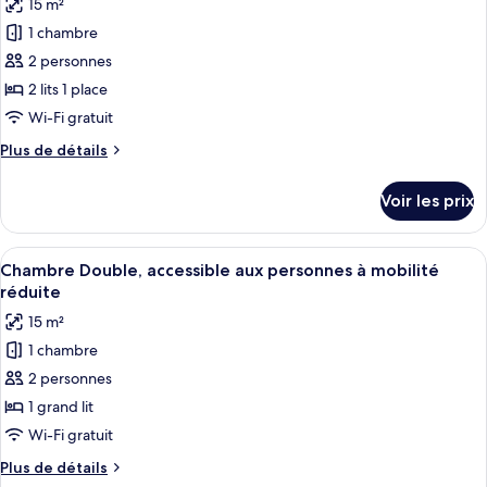
15 m²
Chambre
les
Double
1 chambre
photos
pour
2 personnes
ce
2 lits 1 place
type
Wi-Fi gratuit
de
Plus
Plus de détails
chambre :
de
Chambre
détails
Voir les prix
sur
avec
le
lits
type
Afficher
Une chambre d’hôtel moderne, dotée d’
jumeaux
5
de
Chambre Double, accessible aux personnes à mobilité
toutes
chambre
réduite
Chambre
les
15 m²
avec
photos
lits
1 chambre
pour
jumeaux
2 personnes
ce
type
1 grand lit
de
Wi-Fi gratuit
chambre :
Plus
Plus de détails
Chambre
de