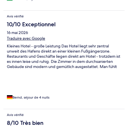
Avis vérifié
10/10 Exceptionnel
16 mai 2026
Traduire avec Google
Kleines Hotel - große Leistung Das Hotel liegt sehr zentral
unweit des Hafens direkt an einer kleinen Fußgängerzone.
Restaurants und Geschäfte liegen direkt am Hotel - trotzdem ist
es innen leise und ruhig. Die Zimmer in dem durchsanierten
Gebäude sind modern und gemütlich ausgestattet. Man fühlt
sich wohl. Alles war sauber und gut gepflegt (im Gegensatz zu
manchem Gebäude in der Umgebung). Das Frühstücksbuffet
ist reichhaltig und hochwertig in der kleinen hauseigenen Bar.
Frisches Obst, Säfte, Müsli, Wurst, Käse, Gebäck, Brötchen,
Brot, Eier in unterschiedlichen Ausführungen… Das
Hotelpersonal war sehr bemüht und jederzeit erreichbar. Das
Bernd, séjour de 4 nuits
Hotel kann man ruhigen Gewissens empfehlen. Gerne wieder.
Avis vérifié
8/10 Très bien