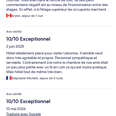
courtois. Vous êtes dans le centre de tout. Le seul petit
commentaire négatif est au niveau de l'insonorisation entre des
étages. En effet, si à l'étage supérieur les occupants marchent
du talon, vous allez les entendre.
Andre, séjour de 1 nuit
Avis vérifié
10/10 Exceptionnel
3 juin 2025
Hôtel idéalement placé pour visiter Lisbonne. Il semble neuf
donc très agréable et propre. Personnel sympathique et
serviable. Contrairement à la notre la chambre de nos amis était
un peu plus petite avec un lit en coin ce qui est moins pratique.
Mais hôtel tout de même très bien.
Stéphanie Michèle, séjour de 3 nuits
Avis vérifié
10/10 Exceptionnel
10 mai 2026
Traduire avec Google