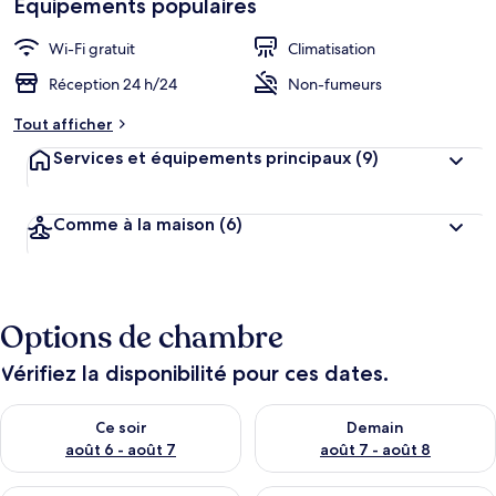
Équipements populaires
h
cœur
é
b
Wi-Fi gratuit
Climatisation
e
r
Réception 24 h/24
Non-fumeurs
g
e
Tout afficher
m
Services et équipements principaux
(9)
e
n
t
s
Comme à la maison
(6)
l
e
s
Options de chambre
m
i
Vérifiez la disponibilité pour ces dates.
e
u
Vérifier la disponibilité pour ce soir août 6 - août 7
Vérifier la disponibilité pour 
x
Ce soir
Demain
août 6 - août 7
août 7 - août 8
n
o