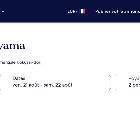
•
s
EUR
Publier votre annon
uyama
merciale Kokusai-dori
Dates
Voya