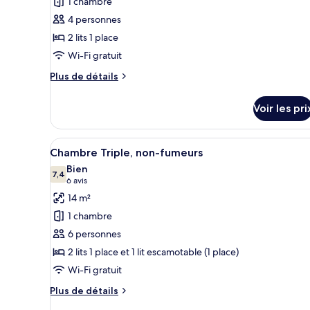
1 chambre
type
4 personnes
de
2 lits 1 place
chambre :
Wi-Fi gratuit
Chambre
avec
Plus
Plus de détails
de
lits
détails
jumeaux,
Voir les pri
sur
2
le
lits
type
Afficher
Une chambre d’hôtel avec deux 
13
de
Chambre Triple, non-fumeurs
une
toutes
chambre
Bien
place,
Chambre
les
7,4
7,4 sur 10
(6 avis)
6 avis
non-
avec
photos
14 m²
lits
fumeurs
pour
jumeaux,
1 chambre
ce
2
6 personnes
lits
type
une
2 lits 1 place et 1 lit escamotable (1 place)
de
place,
Wi-Fi gratuit
chambre :
non-
Chambre
fumeurs
Plus
Plus de détails
Triple,
de