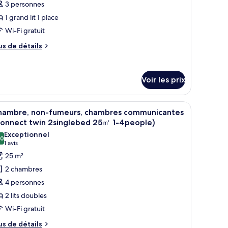
3 personnes
ype
1 grand lit 1 place
e
Wi-Fi gratuit
hambre :
hb
us
us de détails
emi-
e
tails
ouble
r
um.,
Voir les prix
 m²,
pe
e
t
 bureau avec une télévision et une fenêtre avec des rideaux.
fficher
Chambre, non-fumeurs, chambres communicante
hambre
6
hambre, non-fumeurs, chambres communicantes
20 cm
outes
hb
Connect twin 2singlebed 25㎡ 1-4people)
mi-
s
Exceptionnel
uble
,0
hotos
10,0 sur 10
(1 avis)
1 avis
m.,
our
m²,
25 m²
e
2 chambres
0 cm
ype
4 personnes
e
2 lits doubles
hambre :
Wi-Fi gratuit
hambre,
on-
us
us de détails