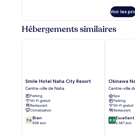
détails
non-
sur
fumeurs
Voir les pri
le
type
de
Hébergements similaires
chambre
Chambre
Triple,
Smile Hotel Naha City Resort
Okinawa NaHa
non-
fumeurs
Smile
Okinawa
Smile Hotel Naha City Resort
Okinawa Na
Hotel
NaHaNa
Centre-ville de Naha
Centre-ville 
Naha
Hotel
Parking
Spa
City
&
Wi-Fi gratuit
Parking
Resort
Spa
Restaurant
Wi-Fi gratuit
Centre-
Centre-
Climatisation
Restaurant
ville
ville
7.6
8.8
Bien
Excellent
de
de
7,6
8,8
sur
sur
838 avis
2 387 avis
Naha
Naha
10,
10,
Bien,
Excellent,