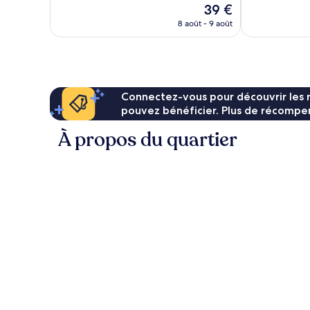
Le
39 €
838 avis
2 387 avis
nouveau
8 août - 9 août
prix
est
de
39 €
Connectez-vous pour découvrir les 
pouvez bénéficier. Plus de récompen
À propos du quartier