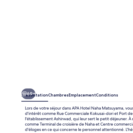
Hotel
Naha
Matsuyama
69+
Présentation
Chambres
Emplacement
Conditions
Lors de votre séjour dans APA Hotel Naha Matsuyama, vous
d'intérêt comme Rue Commerciale Kokusai-dori et Port d
l'établissement Ashirwad, qui leur sert le petit déjeuner. À
comme Terminal de croisière de Naha et Centre commercial
d'éloges en ce qui concerne le personnel attentionné. L'h