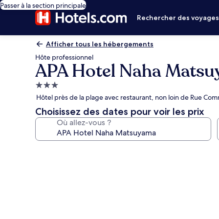
Passer à la section principale
Rechercher des voyage
Afficher tous les hébergements
Hôte professionnel
APA Hotel Naha Mats
Hébergement
3.0 étoiles
Hôtel près de la plage avec restaurant, non loin de Rue Com
Choisissez des dates pour voir les prix
Où allez-vous ?
Galerie
photos
de
l’hébergement
APA