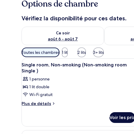
Options de chambre
Vérifiez la disponibilité pour ces dates.
Vérifier la disponibilité pour ce soir août 6 - août 7
Vérifier la di
Ce soir
août 6 - août 7
a
Filtres
Toutes les chambres
1 lit
2 lits
3+ lits
disponibles
Afficher
Ensemble douche/baignoire, art
pour
2
Single room, Non-smoking (Non-smoking room
toutes
les
Single )
les
chambres
1 personne
photos
1 lit double
pour
Wi-Fi gratuit
ce
type
Plus
Plus de détails
de
de
détails
chambre :
Voir les pri
sur
Single
le
room,
type
Afficher
Couette en duvet d'oie, bureau