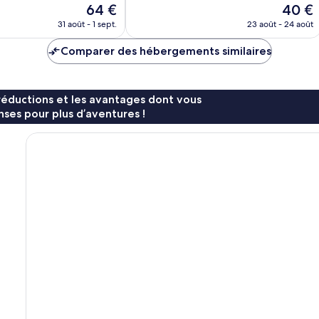
Le
Le
64 €
40 €
1 007 avis
nouveau
nouvea
31 août - 1 sept.
23 août - 24 août
prix
prix
est
est
Comparer des hébergements similaires
de
de
64 €
40 €
réductions et les avantages dont vous
ses pour plus d’aventures !