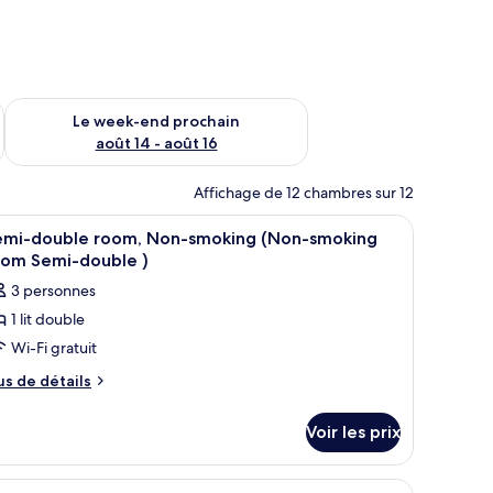
-end août 7 - août 9
Vérifier la disponibilité pour le week-end prochain août 14 - a
Le week-end prochain
août 14 - août 16
Affichage de 12 chambres sur 12
e douche/baignoire, articles de toilette gratuits, sèche-cheveux
fficher
Café et/ou machine à café
2
emi-double room, Non-smoking (Non-smoking
outes
oom Semi-double )
s
3 personnes
hotos
1 lit double
our
Wi-Fi gratuit
e
ype
us
us de détails
e
e
tails
hambre :
Voir les prix
r
emi-
ouble
pe
x occultants, Wi-Fi gratuit
fficher
Couette en duvet d'oie, bureau, rideaux occul