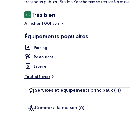
transports publics : Station Kenchomae se trouve à 6 min et
Avis
Très bien
8,0
8,0 sur 10
voyageurs
Afficher 1 001 avis
Extérieur
Équipements populaires
Parking
Restaurant
Laverie
Tout afficher
Services et équipements principaux
(11)
Comme à la maison
(6)