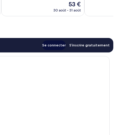
Le
53 €
bien,
Très
u
nouveau
173 avis
bien,
30 août - 31 août
prix
597 avis
est
de
53 €
Se connecter
S’inscrire gratuitement