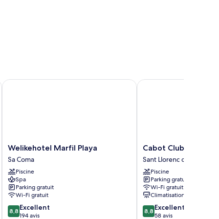
Welikehotel Marfil Playa
Cabot Club Torreblanc
Welikehotel
Cabot
Welikehotel Marfil Playa
Cabot Club Torrebla
Marfil
Club
Sa Coma
Sant Llorenc des Cardass
Playa
Torreblanca
Piscine
Piscine
Sa
Sant
Spa
Parking gratuit
Coma
Llorenc
Parking gratuit
Wi-Fi gratuit
des
Wi-Fi gratuit
Climatisation
Cardassar
8.8
8.8
Excellent
Excellent
8,8
8,8
sur
sur
194 avis
58 avis