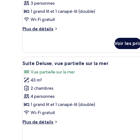
ce
3 personnes
type
1 grand lit et 1 canapé-lit (double)
de
Wi-Fi gratuit
chambre :
Plus
Plus de détails
Suite
de
Deluxe,
détails
Voir les pri
vue
sur
le
partielle
type
Afficher
Une chambre d’hôtel moderne av
sur
18
de
Suite Deluxe, vue partielle sur la mer
toutes
la
chambre
Vue partielle sur la mer
Suite
les
mer
Deluxe,
43 m²
photos
vue
pour
2 chambres
partielle
ce
sur
4 personnes
la
type
1 grand lit et 1 canapé-lit (double)
mer
de
Wi-Fi gratuit
chambre :
Plus
Plus de détails
Suite
de
Deluxe,
détails
vue
sur