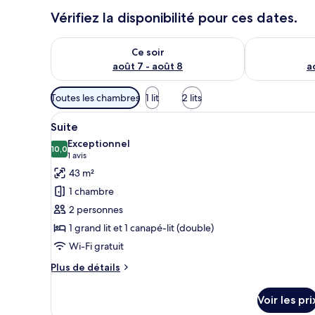
Vérifiez la disponibilité pour ces dates.
Vérifier la disponibilité pour ce soir août 7 - août 8
Vérifier la di
Ce soir
août 7 - août 8
a
Filtres
Toutes les chambres
1 lit
2 lits
disponibles
Afficher
Une chambre d’hôtel moderne av
pour
14
Suite
toutes
les
Exceptionnel
les
10,0
chambres
10,0 sur 10
(1 avis)
1 avis
photos
43 m²
pour
1 chambre
ce
2 personnes
type
1 grand lit et 1 canapé-lit (double)
de
Wi-Fi gratuit
chambre :
Suite
Plus
Plus de détails
de
détails
Voir les pri
sur