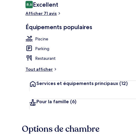
Avis
Excellent
8,6
8,6 sur 10
voyageurs
Afficher 71 avis
Vue de la ch
Équipements populaires
Piscine
Parking
Restaurant
Tout afficher
Services et équipements principaux
(12)
Pour la famille
(6)
Options de chambre