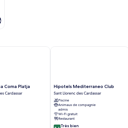
x
 Coma Platja
Hipotels Mediterraneo Club
Hipotels
Sa Coma Platja
Hipotels Mediterraneo Club
Mediterraneo
des Cardassar
Sant Llorenc des Cardassar
Club
Piscine
Sant
Animaux de compagnie
Llorenc
admis
des
Wi-Fi gratuit
Cardassar
Restaurant
8.4
Très bien
8,4