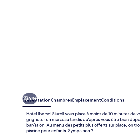
Ibersol
Siurell
63+
Présentation
Chambres
Emplacement
Conditions
Hotel Ibersol Siurell vous place à moins de 10 minutes de vo
grignoter un morceau tandis qu'après vous être bien dépen
bar/salon. Au menu des petits plus offerts sur place, on tr
piscine pour enfants. Sympa non ?