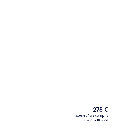
Spa
Le
275 €
prix
taxes et frais compris
actuel
17 août - 18 août
Bar en bord de piscine
est
de