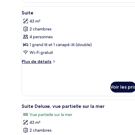
le
type
Afficher
Une chambre d’hôtel moderne av
13
de
Suite
toutes
chambre
43 m²
Suite
les
2 chambres
photos
pour
4 personnes
ce
1 grand lit et 1 canapé-lit (double)
type
Wi-Fi gratuit
de
Plus
Plus de détails
chambre :
de
Suite
détails
sur
le
Voir les pri
type
de
chambre
Afficher
Une chambre d’hôtel moderne av
Suite
19
Suite Deluxe, vue partielle sur la mer
toutes
Vue partielle sur la mer
les
43 m²
photos
pour
2 chambres