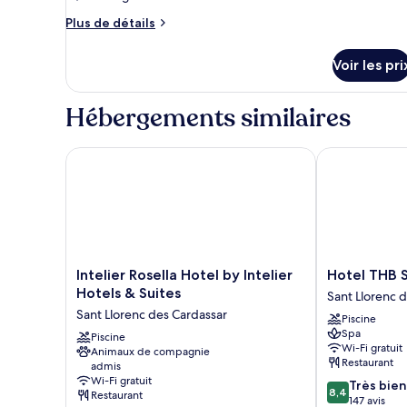
Plus
Plus de détails
de
détails
Voir les pri
sur
le
type
Hébergements similaires
de
chambre
Chambre
Intelier Rosella Hotel by Intelier Hotels & Suites
Hotel THB Sa
Intelier
Hotel
Intelier Rosella Hotel by Intelier
Hotel THB 
Rosella
THB
Hotels & Suites
Sant Llorenc 
Hotel
Sa
Sant Llorenc des Cardassar
Piscine
by
Coma
Spa
Intelier
Piscine
Platja
Wi-Fi gratuit
Animaux de compagnie
Hotels
Sant
Restaurant
admis
&
Llorenc
Wi-Fi gratuit
8.4
Très bien
Suites
des
8,4
Restaurant
sur
147 avis
Sant
Cardassar