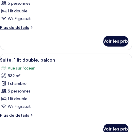
pour
5 personnes
double,
ce
balcon,
1 lit double
vue
type
Wi-Fi gratuit
océan
de
Plus
Plus de détails
chambre :
de
Villa,
détails
Voir les prix
sur
1
le
lit
type
Afficher
Une chambre moderne dotée d’un grand l
double,
9
de
Suite, 1 lit double, balcon
toutes
piscine
chambre
Vue sur l’océan
Villa,
les
privée
1
532 m²
photos
lit
pour
1 chambre
double,
ce
piscine
5 personnes
privée
type
1 lit double
de
Wi-Fi gratuit
chambre :
Plus
Plus de détails
Suite,
de
1
détails
Voir les prix
lit
sur