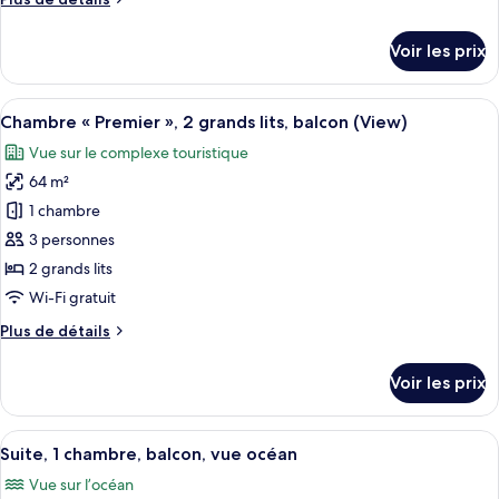
Chambre
de
«
détails
Voir les prix
Premier
sur
le
»,
type
Afficher
Une chambre d’hôtel moderne avec un b
1
5
de
Chambre « Premier », 2 grands lits, balcon (View)
toutes
très
chambre
Vue sur le complexe touristique
Chambre
les
grand
«
64 m²
photos
lit,
Premier
pour
balcon
1 chambre
»,
ce
(View)
1
3 personnes
très
type
2 grands lits
grand
de
Wi-Fi gratuit
lit,
chambre :
balcon
Plus
Plus de détails
Chambre
(View)
de
«
détails
Voir les prix
Premier
sur
le
»,
type
Afficher
Une chambre d’hôtel moderne, dotée d’
2
8
de
Suite, 1 chambre, balcon, vue océan
toutes
grands
chambre
Vue sur l’océan
Chambre
les
lits,