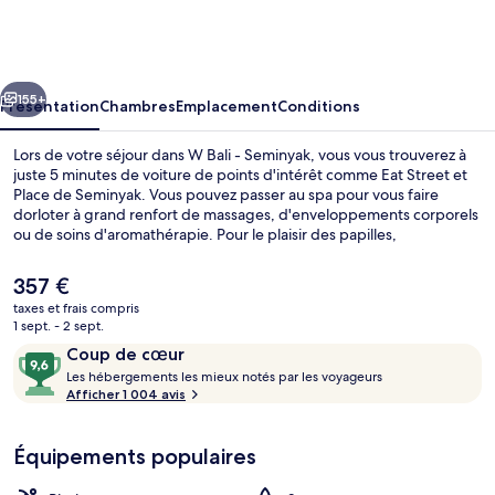
Bali
-
Seminyak
cédent
Suivant
155+
Présentation
Chambres
Emplacement
Conditions
Lors de votre séjour dans W Bali - Seminyak, vous vous trouverez à
juste 5 minutes de voiture de points d'intérêt comme Eat Street et
Place de Seminyak. Vous pouvez passer au spa pour vous faire
dorloter à grand renfort de massages, d'enveloppements corporels
ou de soins d'aromathérapie. Pour le plaisir des papilles,
l'établissement Fire, un des 2 restaurants, sert aussi bien le déjeuner
que le dîner. Cet hôtel de luxe abrite en outre 3 bars/lounges, une
Le
357 €
piscine extérieure et un bar à la plage. Le personnel attentionné et
prix
taxes et frais compris
la présentation générale remportent un vif succès auprès des autres
actuel
1 sept. - 2 sept.
voyageurs.
Piscine extérieure, chaises longues
est
Avis
9,6
Coup de cœur
de
voyageurs
L
sur
Les hébergements les mieux notés par les voyageurs
357 €.
e
Afficher 1 004 avis
10,
s
Coup
de
Équipements populaires
h
cœur
é
b