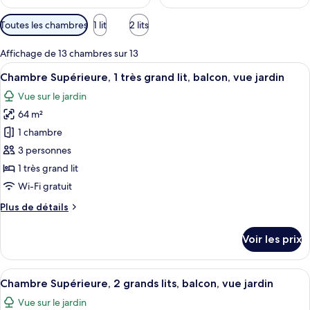
Filtres
Toutes les chambres
1 lit
2 lits
disponibles
pour
Affichage de 13 chambres sur 13
les
Afficher
Une chambre d’hôtel moderne, dotée d’u
10
Chambre Supérieure, 1 très grand lit, balcon, vue jardin
chambres
toutes
Vue sur le jardin
les
64 m²
photos
pour
1 chambre
ce
3 personnes
type
1 très grand lit
de
Wi-Fi gratuit
chambre :
Plus
Plus de détails
Chambre
de
Supérieure,
détails
Voir les prix
1
sur
le
très
type
Afficher
Une chambre d’hôtel moderne dotée d’un
grand
8
de
Chambre Supérieure, 2 grands lits, balcon, vue jardin
toutes
lit,
chambre
Vue sur le jardin
Chambre
les
balcon,