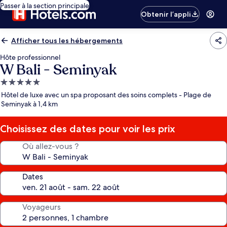
Passer à la section principale
Obtenir l’appli
Afficher tous les hébergements
Hôte professionnel
W Bali - Seminyak
Hébergement
5.0 étoiles
Hôtel de luxe avec un spa proposant des soins complets - Plage de
Seminyak à 1,4 km
Choisissez des dates pour voir les prix
Où allez-vous ?
Dates
Voyageurs