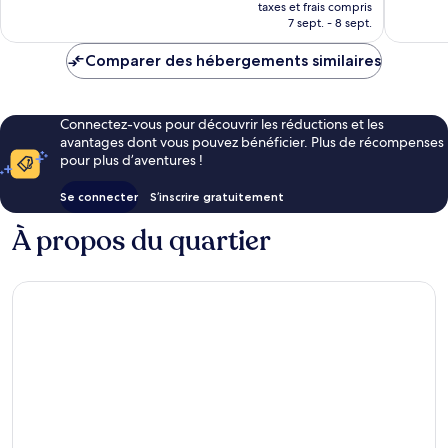
nouveau
695 avis
734 avis
taxes et frais compris
prix
7 sept. - 8 sept.
est
de
Comparer des hébergements similaires
263 €
Connectez-vous pour découvrir les réductions et les
avantages dont vous pouvez bénéficier. Plus de récompenses
pour plus d’aventures !
Se connecter
S’inscrire gratuitement
À propos du quartier