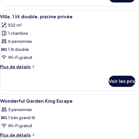
le
double,
type
Afficher
Un espace piscine extérieur moderne, 
balcon
9
de
Villa, 1 lit double, piscine privée
toutes
chambre
532 m²
Suite,
les
1
1 chambre
photos
lit
pour
6 personnes
double,
ce
balcon
1 lit double
type
Wi-Fi gratuit
de
Plus
Plus de détails
chambre :
de
Villa,
détails
Voir les prix
sur
1
le
lit
type
Afficher
Draps en coton égyptien, literie de qu
double,
4
de
Wonderful Garden King Escape
toutes
piscine
chambre
3 personnes
Villa,
les
privée
1
1 très grand lit
photos
lit
pour
Wi-Fi gratuit
double,
ce
piscine
Plus
Plus de détails
privée