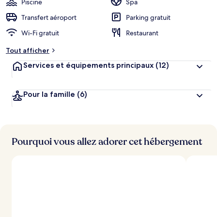
Piscine
Spa
e
r
Transfert aéroport
Parking gratuit
g
Wi-Fi gratuit
Restaurant
e
m
Tout afficher
e
n
Services et équipements principaux
(12)
t
s
Pour la famille
(6)
l
e
s
m
i
Pourquoi vous allez adorer cet hébergement
e
u
x
n
o
t
é