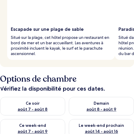
s
p
a
r
Escapade sur une plage de sable
Paradis
l
Situé sur la plage, cet hôtel propose un restaurant en
Situé da
e
bord de mer et un bar accueillant. Les aventures à
hôtel pr
s
proximité incluent le kayak, le surf et le parachute
réunion.
ascensionnel.
du bar d
v
o
y
a
g
Options de chambre
e
u
Vérifiez la disponibilité pour ces dates.
r
s
Vérifier la disponibilité pour ce soir août 7 - août 8
Vérifier la disponibilité pour 
Ce soir
Demain
août 7 - août 8
août 8 - août 9
Vérifier la disponibilité pour ce week-end août 7 - août 9
Vérifier la disponibilité pour 
Ce week-end
Le week-end prochain
août 7 - août 9
août 14 - août 16