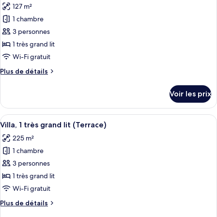
«
127 m²
photos
balcon
Premier
pour
(View)
1 chambre
»,
ce
2
3 personnes
grands
type
1 très grand lit
lits,
de
Wi-Fi gratuit
balcon
chambre :
(View)
Plus
Plus de détails
Suite,
de
1
détails
Voir les prix
chambre,
sur
le
balcon,
type
Afficher
Villa, 1 très grand lit (Terrace) | Extérieu
vue
6
de
Villa, 1 très grand lit (Terrace)
toutes
océan
chambre
225 m²
Suite,
les
1
1 chambre
photos
chambre,
pour
3 personnes
balcon,
ce
vue
1 très grand lit
océan
type
Wi-Fi gratuit
de
Plus
Plus de détails
chambre :
de