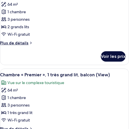
Supérieure,
64 m²
photos
vue
1
pour
jardin
1 chambre
très
ce
grand
3 personnes
lit,
type
2 grands lits
balcon,
de
Wi-Fi gratuit
vue
chambre :
jardin
Plus
Plus de détails
Chambre
de
Supérieure,
détails
Voir les prix
2
sur
le
grands
type
Afficher
Une chambre d’hôtel moderne dotée d’un
lits,
7
de
Chambre « Premier », 1 très grand lit, balcon (View)
toutes
balcon,
chambre
Vue sur le complexe touristique
Chambre
les
vue
Supérieure,
64 m²
photos
jardin
2
pour
1 chambre
grands
ce
lits,
3 personnes
balcon,
type
1 très grand lit
vue
de
Wi-Fi gratuit
jardin
chambre :
Plus
Plus de détails