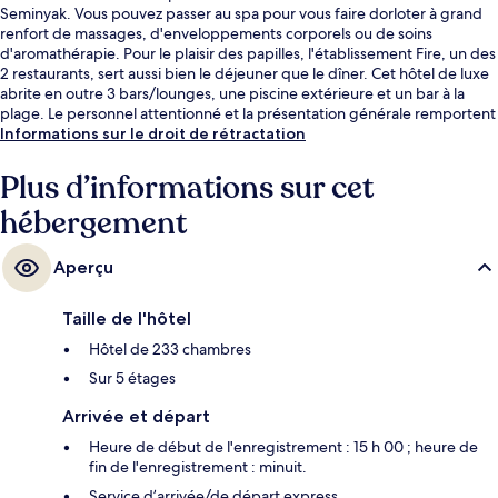
Seminyak. Vous pouvez passer au spa pour vous faire dorloter à grand
renfort de massages, d'enveloppements corporels ou de soins
d'aromathérapie. Pour le plaisir des papilles, l'établissement Fire, un des
2 restaurants, sert aussi bien le déjeuner que le dîner. Cet hôtel de luxe
abrite en outre 3 bars/lounges, une piscine extérieure et un bar à la
plage. Le personnel attentionné et la présentation générale remportent
un vif succès auprès des autres voyageurs.
Informations sur le droit de rétractation
Plus d’informations sur cet
hébergement
Aperçu
Taille de l'hôtel
Hôtel de 233 chambres
Sur 5 étages
Arrivée et départ
Heure de début de l'enregistrement : 15 h 00 ; heure de
fin de l'enregistrement : minuit.
Service d’arrivée/de départ express