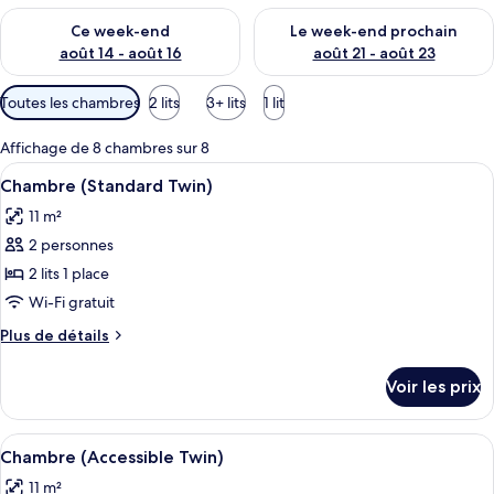
Vérifier la disponibilité pour ce week-end août 14 - août 16
Vérifier la disponibilité pour
Ce week-end
Le week-end prochain
août 14 - août 16
août 21 - août 23
Filtres
Toutes les chambres
2 lits
3+ lits
1 lit
disponibles
pour
Affichage de 8 chambres sur 8
les
Afficher
Une chambre d’hôtel avec deux lits, un
7
Chambre (Standard Twin)
chambres
toutes
11 m²
les
2 personnes
photos
pour
2 lits 1 place
ce
Wi-Fi gratuit
type
Plus
Plus de détails
de
de
chambre :
détails
Voir les prix
sur
Chambre
le
(Standard
type
Afficher
Une chambre d’hôtel avec deux lits, un
Twin)
4
de
Chambre (Accessible Twin)
toutes
chambre
11 m²
Chambre