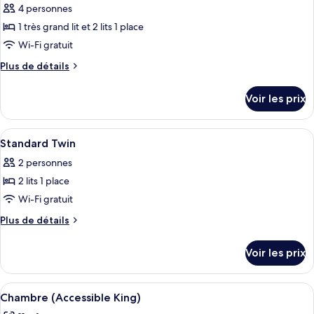
4 personnes
Accessible
les
Twin
1 très grand lit et 2 lits 1 place
photos
pour
Wi-Fi gratuit
ce
Plus
Plus de détails
type
de
détails
de
Voir les prix
sur
chambre :
le
Family
type
Afficher
Une chambre d’hôtel avec deux lits, un
10
King
de
Standard Twin
toutes
chambre
and
2 personnes
Family
les
Twin
King
2 lits 1 place
photos
and
pour
Wi-Fi gratuit
Twin
ce
Plus
Plus de détails
type
de
détails
de
Voir les prix
sur
chambre :
le
Standard
type
Afficher
Une chambre d’hôtel avec un grand lit
4
Twin
de
Chambre (Accessible King)
toutes
chambre