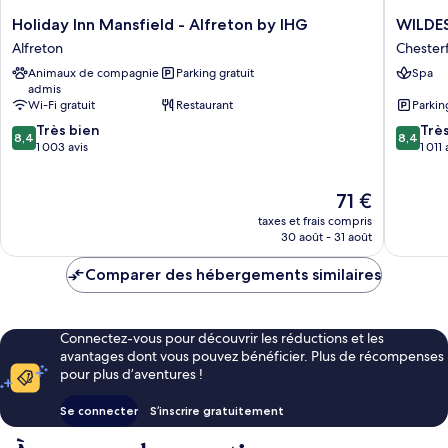
Holiday
WILDES
Holiday Inn Mansfield - Alfreton by IHG
WILDE
Inn
INNS
Alfreton
Chesterf
Mansfield
Chesterf
Animaux de compagnie
Parking gratuit
Spa
-
admis
Alfreton
Wi-Fi gratuit
Restaurant
Parkin
by
8.4
8.4
IHG
Très bien
Trè
8,4
8,4
sur
sur
Alfreton
1 003 avis
1 011 
10,
10,
Très
Très
Le
71 €
bien,
bien,
nouveau
1 003 avis
1 011 avis
taxes et frais compris
prix
30 août - 31 août
est
de
Comparer des hébergements similaires
71 €
Connectez-vous pour découvrir les réductions et les
avantages dont vous pouvez bénéficier. Plus de récompenses
pour plus d’aventures !
Se connecter
S’inscrire gratuitement