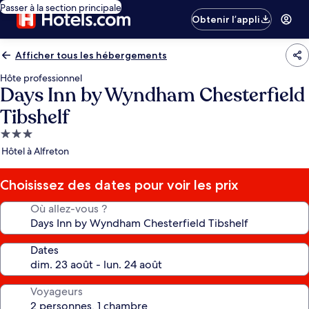
Passer à la section principale
Obtenir l’appli
Afficher tous les hébergements
Hôte professionnel
Days Inn by Wyndham Chesterfield
Tibshelf
Hébergement
3.0 étoiles
Hôtel à Alfreton
Choisissez des dates pour voir les prix
Où allez-vous ?
Dates
Voyageurs