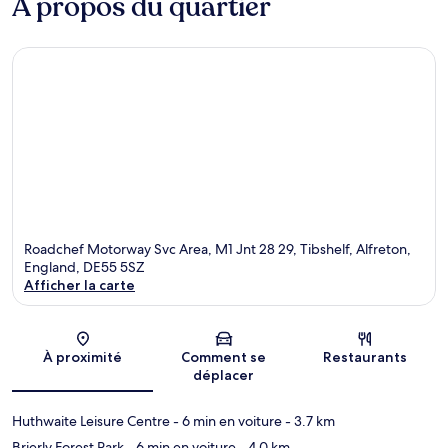
À propos du quartier
Roadchef Motorway Svc Area, M1 Jnt 28 29, Tibshelf, Alfreton,
England, DE55 5SZ
Afficher la carte
Carte
À proximité
Comment se
Restaurants
déplacer
Huthwaite Leisure Centre
- 6 min en voiture
- 3.7 km
Brierly Forest Park
- 6 min en voiture
- 4.0 km