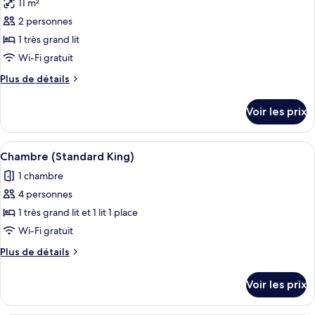
11 m²
Standard
les
Twin
2 personnes
photos
pour
1 très grand lit
ce
Wi-Fi gratuit
type
Plus
Plus de détails
de
de
chambre :
détails
Voir les prix
sur
Chambre
le
(Accessible
type
Afficher
Une chambre d’hôtel avec un grand lit
King)
7
de
Chambre (Standard King)
toutes
chambre
1 chambre
Chambre
les
(Accessible
4 personnes
photos
King)
pour
1 très grand lit et 1 lit 1 place
ce
Wi-Fi gratuit
type
Plus
Plus de détails
de
de
chambre :
détails
Voir les prix
sur
Chambre
le
(Standard
type