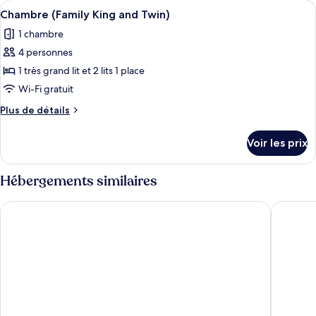
Afficher
Chambre (Family King and Twin) | Bure
King)
6
de
Chambre (Family King and Twin)
toutes
chambre
1 chambre
Chambre
les
(Standard
4 personnes
photos
King)
pour
1 très grand lit et 2 lits 1 place
ce
Wi-Fi gratuit
type
Plus
Plus de détails
de
de
chambre :
détails
Voir les prix
sur
Chambre
le
(Family
type
Hébergements similaires
King
de
chambre
and
Holiday Inn Mansfield - Alfreton by IHG
WILDES 
Chambre
Twin)
(Family
King
and
Twin)