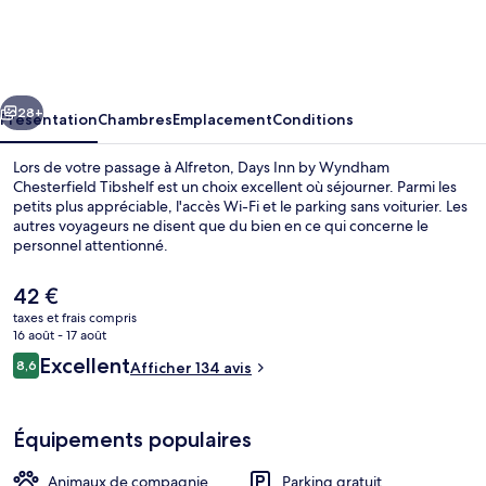
Inn
by
Wyndham
cédent
Suivant
Chesterfield
28+
Présentation
Chambres
Emplacement
Conditions
Tibshelf
Lors de votre passage à Alfreton, Days Inn by Wyndham
Chesterfield Tibshelf est un choix excellent où séjourner. Parmi les
petits plus appréciable, l'accès Wi-Fi et le parking sans voiturier. Les
autres voyageurs ne disent que du bien en ce qui concerne le
personnel attentionné.
Le
42 €
prix
taxes et frais compris
actuel
16 août - 17 août
Hall
est
Avis
Excellent
8,6
Afficher 134 avis
de
8,6 sur 10
voyageurs
42 €.
Équipements populaires
Animaux de compagnie
Parking gratuit