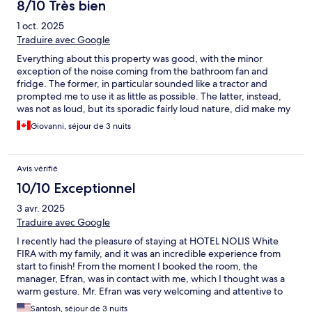
8/10 Très bien
1 oct. 2025
Traduire avec Google
Everything about this property was good, with the minor
exception of the noise coming from the bathroom fan and
fridge. The former, in particular sounded like a tractor and
prompted me to use it as little as possible. The latter, instead,
was not as loud, but its sporadic fairly loud nature, did make my
sleep a bit difficult on a couple if nights.
Giovanni, séjour de 3 nuits
Avis vérifié
10/10 Exceptionnel
3 avr. 2025
Traduire avec Google
I recently had the pleasure of staying at HOTEL NOLIS White
FIRA with my family, and it was an incredible experience from
start to finish! From the moment I booked the room, the
manager, Efran, was in contact with me, which I thought was a
warm gesture. Mr. Efran was very welcoming and attentive to
every detail. The check-in process was smooth, and my room
Santosh, séjour de 3 nuits