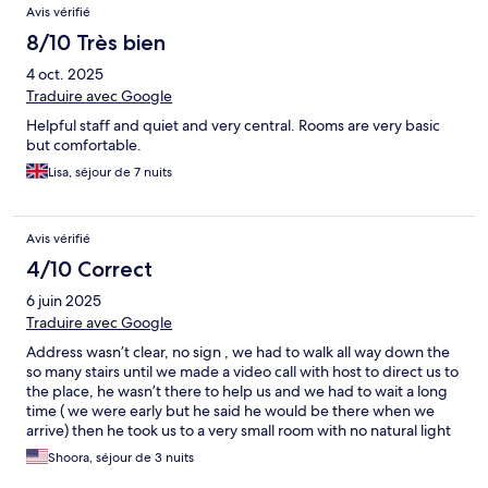
Avis vérifié
8/10 Très bien
4 oct. 2025
Traduire avec Google
Helpful staff and quiet and very central. Rooms are very basic
but comfortable.
Lisa, séjour de 7 nuits
Avis vérifié
4/10 Correct
6 juin 2025
Traduire avec Google
Address wasn’t clear, no sign , we had to walk all way down the
so many stairs until we made a video call with host to direct us to
the place, he wasn’t there to help us and we had to wait a long
time ( we were early but he said he would be there when we
arrive) then he took us to a very small room with no natural light
like a cave, we complained and after a long discussion he gave
Shoora, séjour de 3 nuits
us another room (same size but better lighting) we had only two