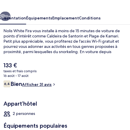
Fira
cédent
Suivant
10+
Présentation
Équipements
Emplacement
Conditions
Nolis White Fira vous installe à moins de 15 minutes de voiture de
points d'intérêt comme Caldeira de Santorin et Plage de Kamari.
Petit plus appréciable, vous profiterez de l'accès Wi-Fi gratuit et
pourrez vous adonner aux activités en tous genres proposées à
proximité, parmi lesquelles du snorkeling. En voiture depuis
l'hébergement, il ne vous faudra qu'une dizaine de minutes pour
rejoindre des sites comme Port d'Athinios et Point de vue de l’église
Le
133 €
du dôme bleu d’Oia.
prix
taxes et frais compris
actuel
16 août - 17 août
Chambre | Coffres-forts dans les cham
est
Avis
Bien
6,4
Afficher 31 avis
de
6,4 sur 10
voyageurs
133 €.
Appart’hôtel
2 personnes
Équipements populaires