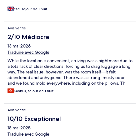
carl, séjour de 1 nuit
Avis vérifié
2/10 Médiocre
13 mai 2026
Traduire avec Google
While the location is convenient, arriving was a nightmare due to
a total lack of clear directions, forcing us to drag luggage a long
way. The real issue, however, was the room itself—it felt
abandoned and unhygienic. There was a strong, musty odor,
and we found mold everywhere, including on the pillows. Th
bed is not comfortable but lucky that the water is hot enough
Kannus, séjour de 1 nuit
for a good shower. I would not come back here unless my travel
budget is a big issue….
Avis vérifié
10/10 Exceptionnel
18 mai 2025
Traduire avec Google