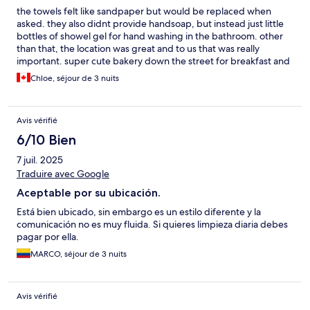
the towels felt like sandpaper but would be replaced when
asked. they also didnt provide handsoap, but instead just little
bottles of showel gel for hand washing in the bathroom. other
than that, the location was great and to us that was really
important. super cute bakery down the street for breakfast and
Filos for the best gyros.
Chloe, séjour de 3 nuits
Avis vérifié
6/10 Bien
7 juil. 2025
Traduire avec Google
Aceptable por su ubicación.
Está bien ubicado, sin embargo es un estilo diferente y la
comunicación no es muy fluida. Si quieres limpieza diaria debes
pagar por ella.
MARCO, séjour de 3 nuits
Avis vérifié