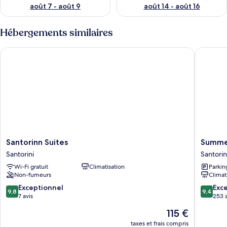
août 7 - août 9
août 14 - août 16
Hébergements similaires
Santorinn Suites
Summer 
Santorinn
Summer
Santorinn Suites
Summe
Suites
Time
Santorini
Santorin
Santorini
Santorin
Wi-Fi gratuit
Climatisation
Parkin
Non-fumeurs
Climat
9.8
9.4
Exceptionnel
Exc
9,8
9,4
sur
sur
7 avis
253 a
10,
10,
Le
115 €
Exceptionnel,
Exceptio
nouveau
7 avis
253 avis
taxes et frais compris