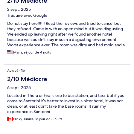
2/10 Médiocre
2 sept. 2025
Traduire avec Google
Do not stay here!!!!!! Read the reviews and tried to cancel but
they refused. Came in with an open mind but it was disgusting.
We ended up leaving right after we found another hotel
because we couldn’t stay in such a disgusting environment.
Worst experience ever. The room was dirty and had mold and a
horrible smell. The blow dryer is burnt. There was something
Maria, séjour de 4 nuits
sticky on the bathroom handle. There were bugs all over the
place. It was so humid that the sheets felt damp. They don’t
provide you with soap or any toiletries. They expect the 2 mini
Avis vérifié
shampoos to last you the whole trip to wash your hands. They
don’t even clean the rooms. They expect you to pay 5 euros
2/10 Médiocre
each time you want the room cleaned. The furniture was old and
6 sept. 2025
disgusting. Nothing like the pictures. There is no reception just
someone to give you the keys.
Located in Thera or Fira, close to bus station, and taxi, but if you
come to Santorini it’s better to invest in a nicer hotel, it was not
clean, or at least don’t take the base rooms. It ruin my
experience in Santorini.
Nicky Junilla, séjour de 3 nuits