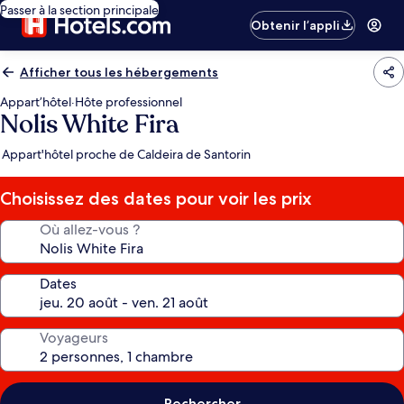
Passer à la section principale
Obtenir l’appli
Afficher tous les hébergements
Appart’hôtel
·
Hôte professionnel
Nolis White Fira
Appart'hôtel proche de Caldeira de Santorin
Choisissez des dates pour voir les prix
Où allez-vous ?
Dates
Voyageurs
Rechercher