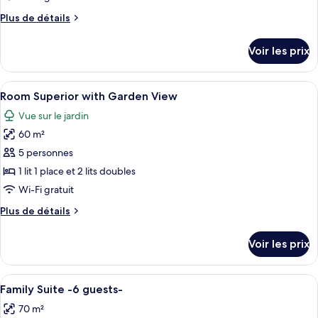
type
Plus
Plus de détails
de
de
chambre :
détails
Voir les prix
sur
Double
le
Room
type
Afficher
Coffres-forts dans les chambres, ridea
Standard
5
de
Room Superior with Garden View
toutes
chambre
Vue sur le jardin
Double
les
Room
60 m²
photos
Standard
pour
5 personnes
ce
1 lit 1 place et 2 lits doubles
type
Wi-Fi gratuit
de
Plus
Plus de détails
chambre :
de
Room
détails
Voir les prix
sur
Superior
le
with
type
Afficher
Coffres-forts dans les chambres, ridea
Garden
5
de
Family Suite -6 guests-
toutes
View
chambre
70 m²
Room
les