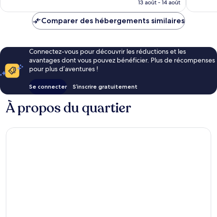
prix
13 août - 14 août
260 avis
est
de
Comparer des hébergements similaires
205 €
Connectez-vous pour découvrir les réductions et les
avantages dont vous pouvez bénéficier. Plus de récompenses
pour plus d’aventures !
Se connecter
S’inscrire gratuitement
À propos du quartier