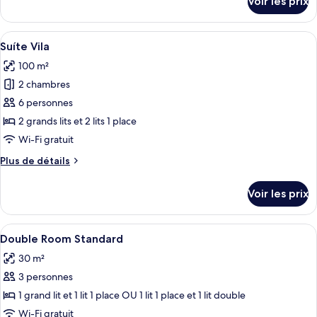
Voir les prix
sur
le
type
Afficher
Un salon avec un canapé, un pouf et, a
6
de
Suíte Vila
toutes
chambre
100 m²
Suite
les
2 chambres
photos
pour
6 personnes
ce
2 grands lits et 2 lits 1 place
type
Wi-Fi gratuit
de
Plus
Plus de détails
chambre :
de
Suíte
détails
Voir les prix
sur
Vila
le
type
Afficher
Coffres-forts dans les chambres, ridea
4
de
Double Room Standard
toutes
chambre
30 m²
Suíte
les
Vila
3 personnes
photos
pour
1 grand lit et 1 lit 1 place OU 1 lit 1 place et 1 lit double
ce
Wi-Fi gratuit