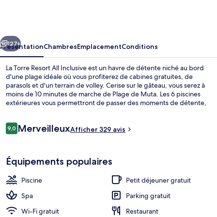
Torre
Resort
All
cédent
Suivant
Inclusive
127+
Présentation
Chambres
Emplacement
Conditions
La Torre Resort All Inclusive est un havre de détente niché au bord
d'une plage idéale où vous profiterez de cabines gratuites, de
parasols et d'un terrain de volley. Cerise sur le gâteau, vous serez à
moins de 10 minutes de marche de Plage de Muta. Les 6 piscines
extérieures vous permettront de passer des moments de détente,
tandis que ceux souhaitant se faire chouchouter pourront profiter
des massages aux pierres chaudes, des enveloppements corporels
Avis
Merveilleux
et des soins du visage. L'établissement Restaurante Principal, l'un
9,0
Afficher 329 avis
9,0 sur 10
voyageurs
des 2 restaurants, sert des spécialités Cuisine brésilienne et est
ouvert pour le petit déjeuner, le déjeuner et le dîner. Cet
Vue depuis l’hébergement
hébergement tout inclus abrite en outre 6 bars/lounges, un bar à la
Équipements populaires
plage et une salle de fitness. Le personnel attentionné et la
proximité avec la plage remportent un franc succès auprès des
Piscine
Petit déjeuner gratuit
autres voyageurs.
Spa
Parking gratuit
Wi-Fi gratuit
Restaurant