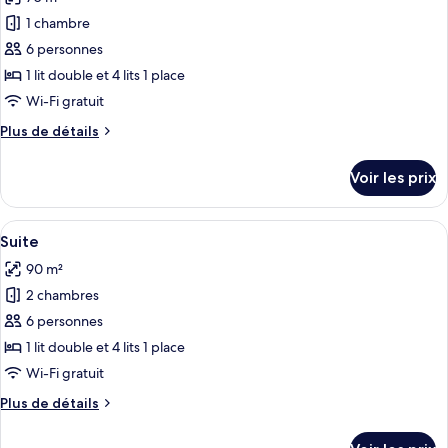
Suite
les
Supérieure
1 chambre
photos
pour
6 personnes
ce
1 lit double et 4 lits 1 place
type
Wi-Fi gratuit
de
Plus
Plus de détails
chambre :
de
Suite
détails
Voir les prix
sur
Familiale
le
type
Afficher
Un salon moderne avec un canapé blanc
5
de
Suite
toutes
chambre
90 m²
Suite
les
Familiale
2 chambres
photos
pour
6 personnes
ce
1 lit double et 4 lits 1 place
type
Wi-Fi gratuit
de
Plus
Plus de détails
chambre :
de
Suite
détails