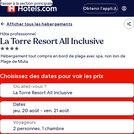
Passer à la section principale
Obtenir l’appli
Afficher tous les hébergements
Hôte professionnel
La Torre Resort All Inclusive
Hébergement
4.0 étoiles
Hébergement tout compris en bord de plage avec spa, non loin de
Plage de Muta
Choisissez des dates pour voir les prix
Où allez-vous ?
Dates
Voyageurs