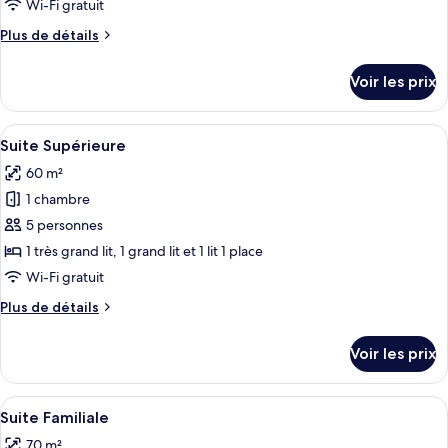
type
Wi-Fi gratuit
de
Plus
Plus de détails
chambre :
de
Chambre
détails
Voir les prix
sur
Deluxe
le
type
Afficher
Une chambre d’hôtel moderne équipée d
5
de
Suite Supérieure
toutes
chambre
60 m²
Chambre
les
Deluxe
1 chambre
photos
pour
5 personnes
ce
1 très grand lit, 1 grand lit et 1 lit 1 place
type
Wi-Fi gratuit
de
Plus
Plus de détails
chambre :
de
Suite
détails
Voir les prix
sur
Supérieure
le
type
Afficher
Un salon moderne avec une table à mang
5
de
Suite Familiale
toutes
chambre
70 m²