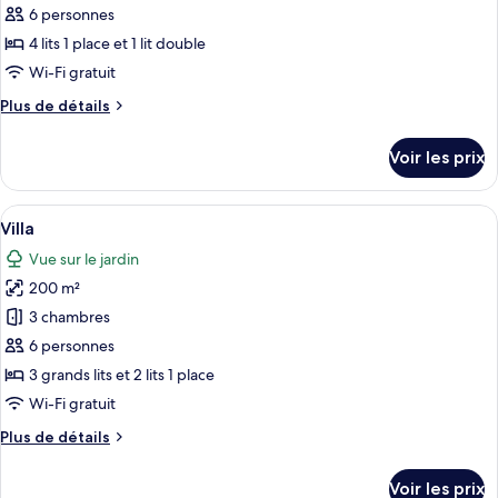
Superior
6 personnes
photos
with
pour
4 lits 1 place et 1 lit double
Garden
ce
View
Wi-Fi gratuit
type
Plus
Plus de détails
de
de
chambre :
détails
Voir les prix
sur
Family
le
Suite
type
Afficher
Une chambre d’hôtel comprenant un lit
-6
6
de
Villa
toutes
chambre
guests-
Vue sur le jardin
Family
les
Suite
200 m²
photos
-6
pour
3 chambres
guests-
ce
6 personnes
type
3 grands lits et 2 lits 1 place
de
Wi-Fi gratuit
chambre :
Plus
Plus de détails
Villa
de
détails
Voir les prix
sur