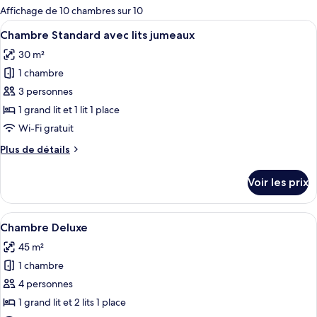
pour
Affichage de 10 chambres sur 10
les
Afficher
Une chambre d’hôtel avec deux lits, un
4
Chambre Standard avec lits jumeaux
chambres
toutes
30 m²
les
1 chambre
photos
pour
3 personnes
ce
1 grand lit et 1 lit 1 place
type
Wi-Fi gratuit
de
Plus
Plus de détails
chambre :
de
Chambre
détails
Voir les prix
sur
Standard
le
avec
type
Afficher
Une chambre d’hôtel avec deux lits sim
lits
4
de
Chambre Deluxe
toutes
jumeaux
chambre
45 m²
Chambre
les
Standard
1 chambre
photos
avec
pour
4 personnes
lits
ce
jumeaux
1 grand lit et 2 lits 1 place