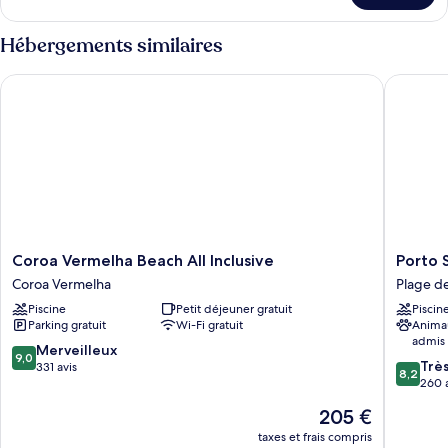
le
type
Hébergements similaires
de
chambre
Coroa Vermelha Beach All Inclusive
Porto Seg
Villa
Coroa
Porto
Coroa Vermelha Beach All Inclusive
Porto S
Vermelha
Seguro
Coroa Vermelha
Plage d
Beach
Praia
Piscine
Petit déjeuner gratuit
Piscin
All
Resort
Parking gratuit
Wi-Fi gratuit
Anima
Inclusive
-
admis
Coroa
All
9.0
Merveilleux
9,0
8.2
Vermelha
Inclusiv
Trè
sur
331 avis
8,2
sur
Plage
260 
10,
10,
de
Merveilleux,
Le
205 €
Très
Curuípe
331 avis
nouveau
bien,
taxes et frais compris