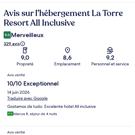
Avis sur l’hébergement La Torre
Avis
Resort All Inclusive
Merveilleux
9,0
329 avis
9,0
8,6
9,2
Propreté
Emplacement
Personnel et service
Avis
Avis vérifié
10/10 Exceptionnel
14 juin 2026
Traduire avec Google
Gostamos de tudo. Excelente hotel All inclusive
Marcos R, séjour de 4 nuits
Avis vérifié