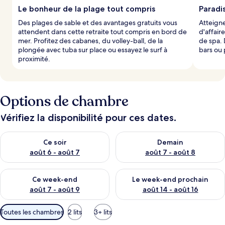
Le bonheur de la plage tout compris
Paradis
Des plages de sable et des avantages gratuits vous
Atteigne
attendent dans cette retraite tout compris en bord de
d'affair
mer. Profitez des cabanes, du volley-ball, de la
de spa.
plongée avec tuba sur place ou essayez le surf à
bars ou 
proximité.
Options de chambre
Vérifiez la disponibilité pour ces dates.
Vérifier la disponibilité pour ce soir août 6 - août 7
Vérifier la disponibilité pour 
Ce soir
Demain
août 6 - août 7
août 7 - août 8
Vérifier la disponibilité pour ce week-end août 7 - août 9
Vérifier la disponibilité pour 
Ce week-end
Le week-end prochain
août 7 - août 9
août 14 - août 16
Filtres
Toutes les chambres
2 lits
3+ lits
disponibles