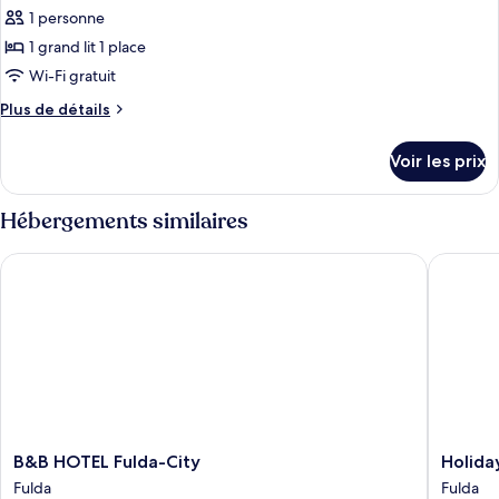
cour
Double
1 personne
photos
intérieure
Supérieure,
pour
1 grand lit 1 place
vue
ce
cour
Wi-Fi gratuit
intérieure
type
Plus
Plus de détails
de
de
chambre :
détails
Voir les prix
sur
Chambre
le
Simple
type
Hébergements similaires
Supérieure,
de
chambre
vue
B&B HOTEL Fulda-City
Holiday 
Chambre
cour
Simple
intérieure
Supérieure,
vue
cour
intérieure
B&B
Holiday
B&B HOTEL Fulda-City
Holida
HOTEL
Inn
Fulda
Fulda
Fulda-
Express