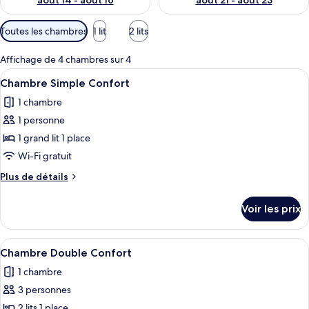
août 14 - août 16
août 21 - août 23
Filtres
Toutes les chambres
1 lit
2 lits
disponibles
pour
Affichage de 4 chambres sur 4
les
Afficher
Une chambre d’hôtel équipée d’un lit, 
4
Chambre Simple Confort
chambres
toutes
1 chambre
les
1 personne
photos
pour
1 grand lit 1 place
ce
Wi-Fi gratuit
type
Plus
Plus de détails
de
de
chambre :
détails
Voir les prix
sur
Chambre
le
Simple
type
Afficher
Une chambre d’hôtel avec deux lits, un
Confort
11
de
Chambre Double Confort
toutes
chambre
1 chambre
Chambre
les
Simple
3 personnes
photos
Confort
pour
2 lits 1 place