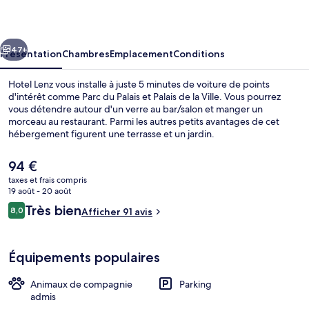
cédent
Suivant
47+
Présentation
Chambres
Emplacement
Conditions
Hotel Lenz vous installe à juste 5 minutes de voiture de points
d'intérêt comme Parc du Palais et Palais de la Ville. Vous pourrez
vous détendre autour d'un verre au bar/salon et manger un
morceau au restaurant. Parmi les autres petits avantages de cet
hébergement figurent une terrasse et un jardin.
Le
94 €
prix
taxes et frais compris
actuel
19 août - 20 août
Extérieur
est
Avis
Très bien
8,0
Afficher 91 avis
de
8,0 sur 10
voyageurs
94 €.
Équipements populaires
Animaux de compagnie
Parking
admis