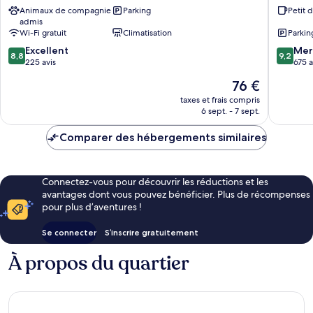
Animaux de compagnie
Parking
Petit 
City
Fulda
admis
Fulda
by
Wi-Fi gratuit
Climatisation
Parkin
IHG
8.8
9.2
Excellent
Fulda
Mer
8,8
9,2
sur
sur
225 avis
675 a
10,
10,
Le
76 €
Excellent,
Merveill
nouveau
225 avis
675 avis
taxes et frais compris
prix
6 sept. - 7 sept.
est
de
Comparer des hébergements similaires
76 €
Connectez-vous pour découvrir les réductions et les
avantages dont vous pouvez bénéficier. Plus de récompenses
pour plus d’aventures !
Se connecter
S’inscrire gratuitement
À propos du quartier