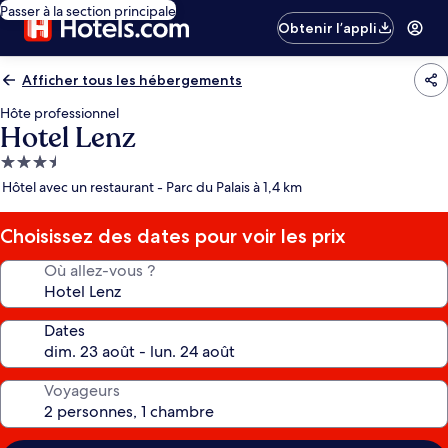
Passer à la section principale
Obtenir l’appli
Afficher tous les hébergements
Hôte professionnel
Hotel Lenz
Hébergement
3.5 étoiles
Hôtel avec un restaurant - Parc du Palais à 1,4 km
Choisissez des dates pour voir les prix
Où allez-vous ?
Dates
Voyageurs