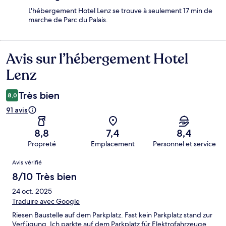
L'hébergement Hotel Lenz se trouve à seulement 17 min de
marche de Parc du Palais.
Avis sur l’hébergement Hotel
Avis
Lenz
Très bien
8,0
91 avis
8,8
7,4
8,4
Propreté
Emplacement
Personnel et service
Avis
Avis vérifié
8/10 Très bien
24 oct. 2025
Traduire avec Google
Riesen Baustelle auf dem Parkplatz. Fast kein Parkplatz stand zur
Verfügung. Ich parkte auf dem Parkplatz für Elektrofahrzeuge