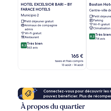
HOTEL
Boston
HOTEL EXCELSIOR BARI – BY
Boston Hot
EXCELSIOR
Hotel
FARACE HOTELS
Centre-ville d
BARI
Centre-
Municipio 2
Petit déjeune
–
ville
Parking
BY
Petit déjeuner gratuit
de
Wi-Fi gratuit
Animaux de compagnie
FARACE
Bari
Climatisation
admis
HOTELS
Wi-Fi gratuit
8.2
Très bien
Municipio
8,2
Restaurant
sur
714 avis
2
8.2
10,
Très bien
8,2
sur
Très
563 avis
10,
bien,
Le
165 €
Très
714 avis
nouveau
bien,
taxes et frais compris
prix
13 août - 14 août
563 avis
est
de
165 €
Connectez-vous pour découvrir les 
pouvez bénéficier. Plus de récompen
À propos du quartier