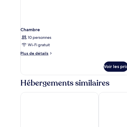
Chambre
10 personnes
Wi-Fi gratuit
Plus
Plus de détails
de
détails
Voir les pri
sur
le
type
Hébergements similaires
de
chambre
Chambre
HOTEL EXCELSIOR BARI – BY FARACE HOTELS
Boston Hotel