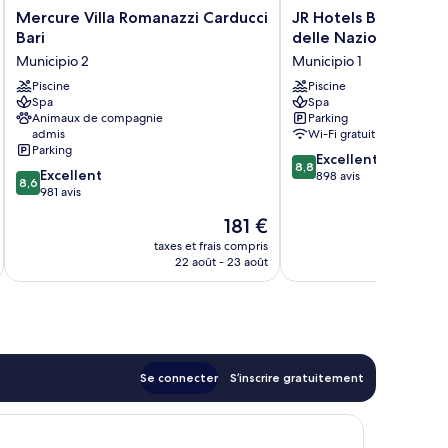
Mercure
JR
Mercure Villa Romanazzi Carducci
JR Hotels Bari Gran
Villa
Hotels
Bari
delle Nazioni
Romanazzi
Bari
Municipio 2
Municipio 1
Carducci
Grande
Bari
Piscine
Albergo
Piscine
Spa
Spa
Municipio
delle
Animaux de compagnie
Parking
2
Nazioni
admis
Wi-Fi gratuit
Municipio
Parking
8.8
1
Excellent
8,8
8.6
Excellent
sur
898 avis
8,6
sur
981 avis
10,
10,
Excellent,
Le
181 €
Excellent,
898 avis
nouveau
981 avis
taxes et frais compris
tax
prix
22 août - 23 août
est
de
181 €
Se connecter
S’inscrire gratuitement