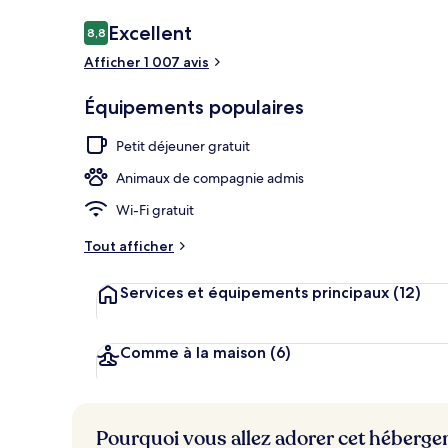
Avis
Excellent
8,8
8,8 sur 10
voyageurs
Afficher 1 007 avis
Extérieur
Équipements populaires
Petit déjeuner gratuit
Animaux de compagnie admis
Wi-Fi gratuit
Tout afficher
Services et équipements principaux
(12)
Comme à la maison
(6)
Pourquoi vous allez adorer cet héberg