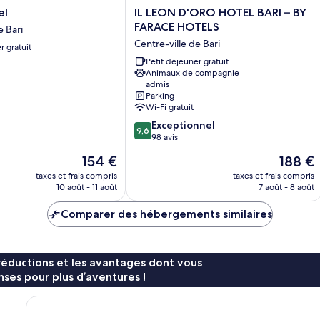
IL
el
IL LEON D'ORO HOTEL BARI – BY
LEON
FARACE HOTELS
e Bari
D'ORO
Centre-ville de Bari
r gratuit
HOTEL
BARI
Petit déjeuner gratuit
Animaux de compagnie
–
admis
BY
Parking
FARACE
Wi-Fi gratuit
HOTELS
9.6
Exceptionnel
Centre-
9,6
sur
98 avis
ville
10,
de
Le
Le
154 €
188 €
Exceptionnel,
Bari
nouveau
nouveau
98 avis
taxes et frais compris
taxes et frais compris
prix
prix
10 août - 11 août
7 août - 8 août
est
est
de
de
Comparer des hébergements similaires
154 €
188 €
réductions et les avantages dont vous
ses pour plus d’aventures !