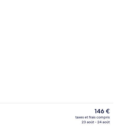
alité supérieure, minibar, coffres-forts dans les chambres
Balcon
Le
146 €
prix
taxes et frais compris
actuel
23 août - 24 août
Petit déjeuner buffet compris tous les
est
de