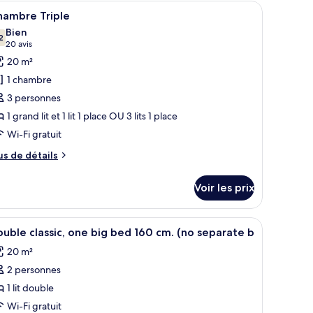
rayures et deux oreillers, une table de chevet sur laquelle repose un livre, et
fficher
Une chambre d’hôtel comprenant un lit, un bu
hambre
5
hambre Triple
outes
ite
Bien
nior
s
2
7,2 sur 10
(20 avis)
20 avis
hotos
20 m²
our
1 chambre
e
3 personnes
ype
1 grand lit et 1 lit 1 place OU 3 lits 1 place
e
Wi-Fi gratuit
hambre :
hambre
us
us de détails
riple
e
tails
Voir les prix
r
pe
fficher
Literie de qualité supérieure, minibar, coffres
2
e
uble classic, one big bed 160 cm. (no separate b
outes
hambre
20 m²
hambre
s
iple
2 personnes
hotos
our
1 lit double
e
Wi-Fi gratuit