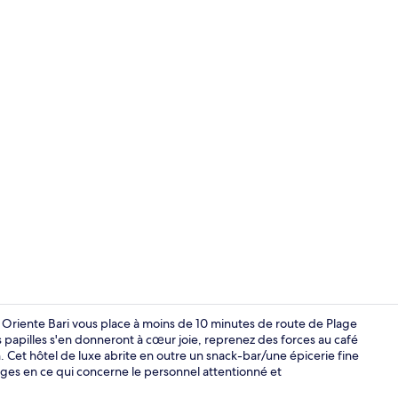
Literie de qu
ls Oriente Bari vous place à moins de 10 minutes de route de Plage
os papilles s'en donneront à cœur joie, reprenez des forces au café
. Cet hôtel de luxe abrite en outre un snack-bar/une épicerie fine
Hall
loges en ce qui concerne le personnel attentionné et