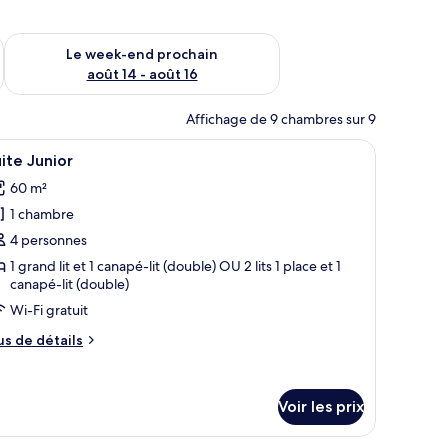
-end août 7 - août 9
Vérifier la disponibilité pour le week-end prochain août 14 - a
Le week-end prochain
août 14 - août 16
Affichage de 9 chambres sur 9
, un bureau avec une lampe, une télévision et une fenêtre avec des rideaux.
fficher
Une chambre d’hôtel avec un lit, un bureau ave
6
ite Junior
outes
60 m²
s
1 chambre
hotos
our
4 personnes
e
1 grand lit et 1 canapé-lit (double) OU 2 lits 1 place et 1
canapé-lit (double)
ype
e
Wi-Fi gratuit
hambre :
us
us de détails
uite
e
tails
unior
r
Voir les prix
pe
e