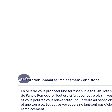
Hotels
Oriente
Bari
40+
Présentation
Chambres
Emplacement
Conditions
En plus de vous proposer une terrasse sur le toit, JR Hote
de Pane e Pomodoro. Tout est ici fait pour votre plaisir : v
et vous pourrez vous relaxer autour d'un verre au bar/salon
et une terrasse. Les autres voyageurs ne tarissent pas d'é
l'emplacement.