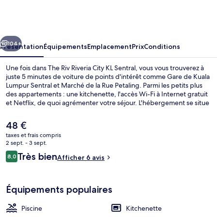
Riv
Riveria
City
cédent
Suivant
KL
104+
Présentation
Équipements
Emplacement
Prix
Conditions
Sentral
Une fois dans The Riv Riveria City KL Sentral, vous vous trouverez à
juste 5 minutes de voiture de points d'intérêt comme Gare de Kuala
Lumpur Sentral et Marché de la Rue Petaling. Parmi les petits plus
des appartements : une kitchenette, l'accès Wi-Fi à Internet gratuit
et Netflix, de quoi agrémenter votre séjour. L'hébergement se situe
à une très courte distance à pied des transports publics : Arrêt Tun
Sambanthan se trouve à 3 min et Arrêt KL Sentral, à 8 min.
Le
48 €
prix
taxes et frais compris
actuel
2 sept. - 3 sept.
Piscine extérieure
est
Avis
Très bien
8,0
Afficher 6 avis
de
8,0 sur 10
voyageurs
48 €.
Équipements populaires
Piscine
Kitchenette