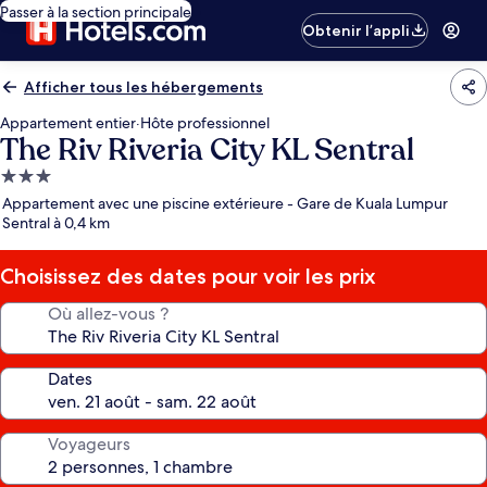
Passer à la section principale
Obtenir l’appli
Afficher tous les hébergements
Appartement entier
·
Hôte professionnel
The Riv Riveria City KL Sentral
Hébergement
3.0 étoiles
Appartement avec une piscine extérieure - Gare de Kuala Lumpur
Sentral à 0,4 km
Choisissez des dates pour voir les prix
Où allez-vous ?
Dates
Voyageurs