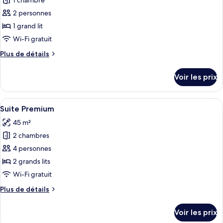
1 chambre
photos
pour
2 personnes
ce
1 grand lit
type
Wi-Fi gratuit
de
Plus
Plus de détails
chambre :
de
Studio
détails
Voir les prix
sur
Premium
le
type
Afficher
Une chambre d’hôtel avec un grand lit
44
de
Suite Premium
toutes
chambre
45 m²
Studio
les
Premium
2 chambres
photos
pour
4 personnes
ce
2 grands lits
type
Wi-Fi gratuit
de
Plus
Plus de détails
chambre :
de
Suite
détails
Voir les prix
sur
Premium