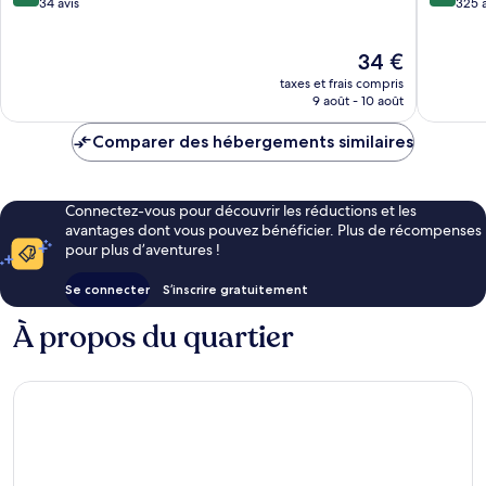
Brickfields
Brickfie
sur
sur
34 avis
325 a
10,
10,
Excellent,
Très
Le
34 €
34 avis
bien,
nouveau
325 avis
taxes et frais compris
prix
9 août - 10 août
est
de
Comparer des hébergements similaires
34 €
Connectez-vous pour découvrir les réductions et les
avantages dont vous pouvez bénéficier. Plus de récompenses
pour plus d’aventures !
Se connecter
S’inscrire gratuitement
À propos du quartier