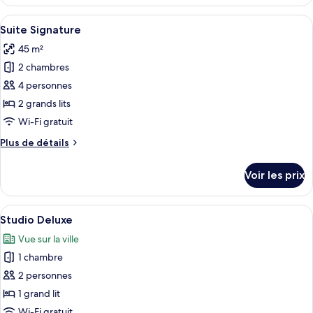
le
type
Afficher
Une pièce dotée d’une grande fenêtre
23
de
Suite Signature
toutes
chambre
45 m²
Suite
les
Premium
2 chambres
photos
pour
4 personnes
ce
2 grands lits
type
Wi-Fi gratuit
de
Plus
Plus de détails
chambre :
de
Suite
détails
Voir les prix
sur
Signature
le
type
Afficher
Une chambre d’hôtel moderne avec un m
1
de
Studio Deluxe
toutes
chambre
Vue sur la ville
Suite
les
Signature
1 chambre
photos
pour
2 personnes
ce
1 grand lit
type
Wi-Fi gratuit