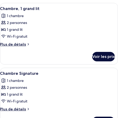
1
type
Afficher
Une chambre moderne avec un grand lit
très
1
de
Chambre, 1 grand lit
toutes
chambre
grand
1 chambre
Chambre,
les
lit
1
2 personnes
photos
très
pour
1 grand lit
grand
ce
lit
Wi-Fi gratuit
type
Plus
Plus de détails
de
de
chambre :
détails
Voir les prix
sur
Chambre,
le
1
type
Afficher
Une chambre moderne avec un grand lit
grand
2
de
Chambre Signature
toutes
chambre
lit
1 chambre
Chambre,
les
1
2 personnes
photos
grand
pour
1 grand lit
lit
ce
Wi-Fi gratuit
type
Plus
Plus de détails
de
de