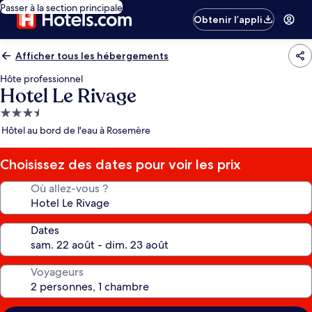
Passer à la section principale
Obtenir l’appli
Afficher tous les hébergements
Hôte professionnel
Hotel Le Rivage
Hébergement
3.5 étoiles
Hôtel au bord de l'eau à Rosemère
Choisissez des dates pour voir les prix
Où allez-vous ?
Dates
Voyageurs