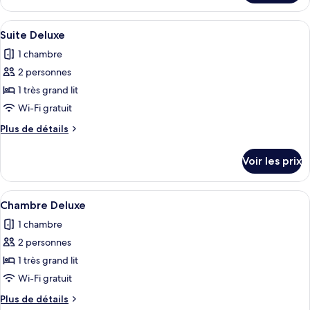
Suite
le
Deluxe
type
Afficher
Une chambre moderne avec un grand lit
3
de
Suite Deluxe
toutes
chambre
1 chambre
Suite
les
Deluxe
2 personnes
photos
pour
1 très grand lit
ce
Wi-Fi gratuit
type
Plus
Plus de détails
de
de
chambre :
détails
Voir les prix
sur
Suite
le
Deluxe
type
Afficher
Une chambre d’hôtel moderne dotée d’un
2
de
Chambre Deluxe
toutes
chambre
1 chambre
Suite
les
Deluxe
2 personnes
photos
pour
1 très grand lit
ce
Wi-Fi gratuit
type
Plus
Plus de détails
de