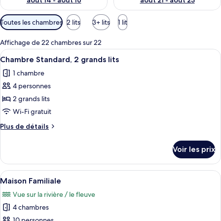
août 14 - août 16
août 21 - août 23
Filtres
Toutes les chambres
2 lits
3+ lits
1 lit
disponibles
pour
Affichage de 22 chambres sur 22
les
Afficher
Chambre Standard, 2 grands lits | Ridea
1
Chambre Standard, 2 grands lits
chambres
toutes
1 chambre
les
4 personnes
photos
pour
2 grands lits
ce
Wi-Fi gratuit
type
Plus
Plus de détails
de
de
chambre :
détails
Voir les prix
sur
Chambre
le
Standard,
type
Afficher
Une maison à deux étages avec un porch
2
9
de
Maison Familiale
toutes
chambre
grands
Vue sur la rivière / le fleuve
Chambre
les
lits
Standard,
4 chambres
photos
2
pour
10 personnes