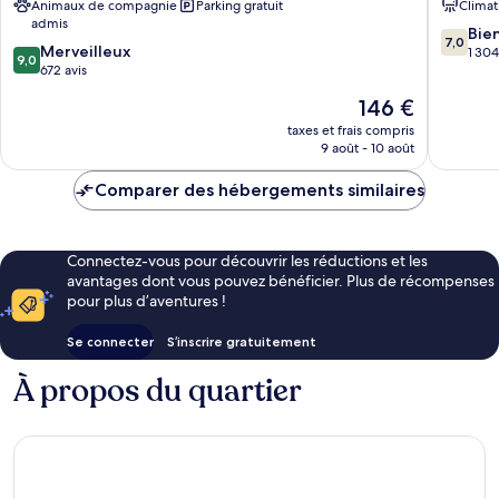
Animaux de compagnie
Parking gratuit
Climat
By
Sainte-
admis
Wyndham
Rose
7.0
Bie
7,0
9.0
Boisbriand
Merveilleux
sur
1 304
9,0
sur
Boisbriand
672 avis
10,
10,
Bien,
Le
146 €
Merveilleux,
1 304 avi
nouveau
672 avis
taxes et frais compris
prix
9 août - 10 août
est
de
Comparer des hébergements similaires
146 €
Connectez-vous pour découvrir les réductions et les
avantages dont vous pouvez bénéficier. Plus de récompenses
pour plus d’aventures !
Se connecter
S’inscrire gratuitement
À propos du quartier