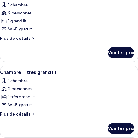
toutes
chambre
chambre
1 chambre
Chambre
les
Junior,
2 personnes
photos
1
pour
1 grand lit
chambre
ce
Wi-Fi gratuit
type
Plus
Plus de détails
de
de
chambre :
détails
Voir les prix
sur
Chambre
le
Club
type
Afficher
Une chambre d’hôtel avec un lit, une 
2
de
Chambre, 1 très grand lit
toutes
chambre
1 chambre
Chambre
les
Club
2 personnes
photos
pour
1 très grand lit
ce
Wi-Fi gratuit
type
Plus
Plus de détails
de
de
chambre :
détails
Voir les prix
sur
Chambre,
le