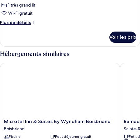
pour
1 très grand lit
ce
Wi-Fi gratuit
type
Plus
Plus de détails
de
de
chambre :
détails
Voir les prix
sur
Chambre
le
Deluxe
type
Hébergements similaires
de
chambre
Microtel Inn & Suites By Wyndham Boisbriand
Ramada 
Chambre
Deluxe
Microtel
Ramada
Microtel Inn & Suites By Wyndham Boisbriand
Ramad
Inn
by
Boisbriand
Sainte-
&
Wyndh
Piscine
Petit déjeuner gratuit
Petit 
Suites
Laval