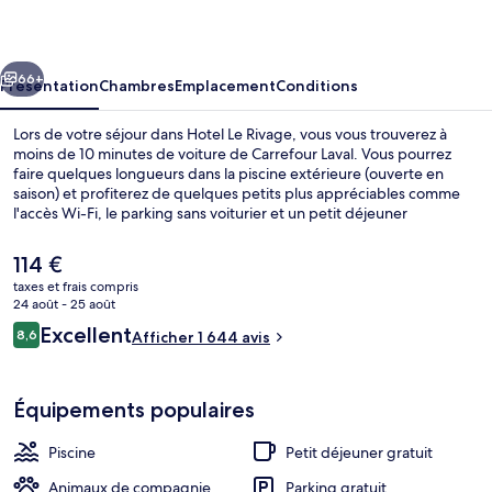
Rivage
cédent
Suivant
66+
Présentation
Chambres
Emplacement
Conditions
Lors de votre séjour dans Hotel Le Rivage, vous vous trouverez à
moins de 10 minutes de voiture de Carrefour Laval. Vous pourrez
faire quelques longueurs dans la piscine extérieure (ouverte en
saison) et profiterez de quelques petits plus appréciables comme
l'accès Wi-Fi, le parking sans voiturier et un petit déjeuner
continental proposé tous les jours, entre 06 h 00 et 10 h 00. Parmi
les avantages offerts par cet hébergement : une terrasse et un
Le
114 €
jardin. Les autres voyageurs sont séduits par le personnel
prix
taxes et frais compris
attentionné et le petit déjeuner.
actuel
24 août - 25 août
Rideaux occultants, fer et planche à re
est
Avis
Excellent
8,6
Afficher 1 644 avis
de
8,6 sur 10
voyageurs
114 €.
Équipements populaires
Piscine
Petit déjeuner gratuit
Animaux de compagnie
Parking gratuit