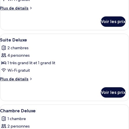
type
Plus
Plus de détails
de
de
chambre :
détails
Voir les prix
sur
Chambre
le
Signature
type
Afficher
Une chambre d’hôtel avec un grand lit
5
de
Suite Deluxe
toutes
chambre
2 chambres
Chambre
les
Signature
4 personnes
photos
pour
1 très grand lit et 1 grand lit
ce
Wi-Fi gratuit
type
Plus
Plus de détails
de
de
chambre :
détails
Voir les prix
sur
Suite
le
Deluxe
type
Afficher
Une chambre d’hôtel moderne dotée d’u
4
de
Chambre Deluxe
toutes
chambre
1 chambre
Suite
les
Deluxe
2 personnes
photos