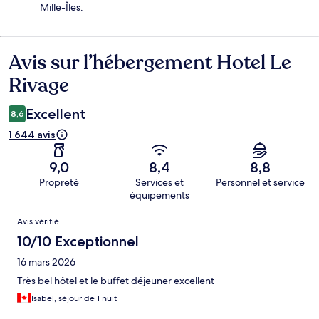
Mille-Îles.
Avis sur l’hébergement Hotel Le
Avis
Rivage
Excellent
8,6
1 644 avis
9,0
8,4
8,8
Propreté
Services et
Personnel et service
équipements
Avis
Avis vérifié
10/10 Exceptionnel
16 mars 2026
Très bel hôtel et le buffet déjeuner excellent
Isabel, séjour de 1 nuit