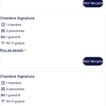
chambre :
détails
Voir les prix
sur
Chambre
le
Signature
type
Afficher
Une pièce chaleureuse aménagée comme 
3
de
Chambre Signature
toutes
chambre
1 chambre
Chambre
les
Signature
2 personnes
photos
pour
1 grand lit
ce
Wi-Fi gratuit
type
Plus
Plus de détails
de
de
chambre :
détails
Voir les prix
sur
Chambre
le
Signature
type
Afficher
Une chambre d’hôtel moderne dotée d’un
2
de
Chambre Signature
toutes
chambre
1 chambre
Chambre
les
Signature
2 personnes
photos
pour
1 grand lit
ce
Wi-Fi gratuit