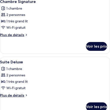
2
de
Chambre Signature
toutes
chambre
1 chambre
Chambre
les
Signature
2 personnes
photos
pour
1 très grand lit
ce
Wi-Fi gratuit
type
Plus
Plus de détails
de
de
chambre :
détails
Voir les prix
sur
Chambre
le
Signature
type
Afficher
Une chambre d’hôtel moderne avec un g
3
de
Suite Deluxe
toutes
chambre
1 chambre
Chambre
les
Signature
2 personnes
photos
pour
1 très grand lit
ce
Wi-Fi gratuit
type
Plus
Plus de détails
de
de
chambre :
détails
Voir les prix
sur