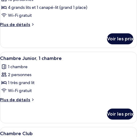
grands
ce
lits
4 grands lits et 1 canapé-lit (grand 1 place)
type
Wi-Fi gratuit
de
Plus
Plus de détails
chambre :
de
Maison
détails
Voir les prix
sur
Familiale
le
type
Afficher
Une chambre d’hôtel avec un grand lit,
1
de
Chambre Junior, 1 chambre
toutes
chambre
1 chambre
Maison
les
Familiale
2 personnes
photos
pour
1 très grand lit
ce
Wi-Fi gratuit
type
Plus
Plus de détails
de
de
chambre :
détails
Voir les prix
sur
Chambre
le
Junior,
type
Afficher
Une chambre d’hôtel avec un grand lit,
1
1
de
Chambre Club