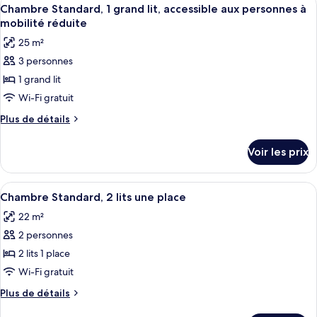
Afficher
chambre
3
de
Chambre Standard, 1 grand lit, accessible aux personnes à
toutes
chambre
mobilité réduite
Suite,
les
25 m²
1
photos
chambre
3 personnes
pour
1 grand lit
ce
type
Wi-Fi gratuit
de
Plus
Plus de détails
chambre :
de
détails
Chambre
Voir les prix
sur
Standard,
le
1
type
Afficher
Une chambre d’hôtel avec deux lits, une
6
grand
de
Chambre Standard, 2 lits une place
toutes
chambre
lit,
22 m²
Chambre
les
accessible
Standard,
2 personnes
photos
aux
1
pour
2 lits 1 place
grand
personnes
ce
lit,
Wi-Fi gratuit
à
accessible
type
mobilité
Plus
Plus de détails
aux
de
de
réduite
personnes