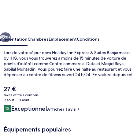
Holiday
Inn
Express
&
cédent
Suivant
Suites
31+
Présentation
Chambres
Emplacement
Conditions
Banjarmasin
Lors de votre séjour dans Holiday Inn Express & Suites Banjarmasin
by
by IHG, vous vous trouverez à moins de 15 minutes de voiture de
points d'intérêt comme Centre commercial Duta et Masjid Raya
IHG
Sabilal Muhtadin. Vous pourrez faire une halte au restaurant et vous
dépenser au centre de fitness ouvert 24 h/24. En voiture depuis cet
hôtel il ne vous faudra pas longtemps pour accéder à Monts
Meratus.
Le
27 €
prix
taxes et frais compris
actuel
9 août - 10 août
Extérieur
est
Avis
Exceptionnel
10
Afficher 1 avis
de
10 sur 10
voyageurs
27 €.
Équipements populaires