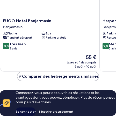
FUGO
Harper
FUGO Hotel Banjarmasin
Harper
Hotel
Banjarm
Banjarmasin
Banjarm
Banjarmasin
Banjarm
Piscine
Spa
Parkin
Banjarmasin
Transfert aéroport
Parking gratuit
Restau
8.0
9.0
Très bien
Mer
8,0
9,0
sur
sur
3 avis
2 avi
10,
10,
Le
55 €
Très
Merveill
nouveau
bien,
2 avis
taxes et frais compris
prix
9 août - 10 août
3 avis
est
de
Comparer des hébergements similaires
55 €
Connectez-vous pour découvrir les réductions et les
avantages dont vous pouvez bénéficier. Plus de récompenses
pour plus d’aventures !
Se connecter
S’inscrire gratuitement