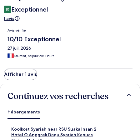
Exceptionnel
10
1 avis
Avis
Avis vérifié
10/10 Exceptionnel
27 juil. 2026
Laurent, séjour de 1 nuit
Afficher 1 avis
Continuez vos recherches
Hébergements
L
Koolkost Syariah near RSU Suaka Insan 2
i
L
Hotel O Anggrek Daqu Syariah Kapuas