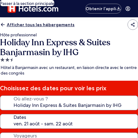
Passer à la section principale
Obtenir l’appli
Afficher tous les hébergements
Hôte professionnel
Holiday Inn Express & Suites
Banjarmasin by IHG
Hébergement
2.5 étoiles
Hôtel à Banjarmasin avec un restaurant, en liaison directe avec le centre
des congrès
Choisissez des dates pour voir les prix
Où allez-vous ?
Dates
Voyageurs