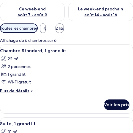
Vérifier la disponibilité pour ce week-end août 7 - août 9
Vérifier la disponibilité pour 
Ce week-end
Le week-end prochain
août 7 - août 9
août 14 - août 16
Filtres
Toutes les chambres
1 lit
2 lits
disponibles
pour
Affichage de 6 chambres sur 6
les
Afficher
Une chambre d’hôtel équipée d’un lit, 
4
Chambre Standard, 1 grand lit
chambres
toutes
22 m²
les
2 personnes
photos
pour
1 grand lit
ce
Wi-Fi gratuit
type
Plus
Plus de détails
de
de
chambre :
détails
Voir les prix
sur
Chambre
le
Standard,
type
Afficher
Un hall d’hôtel avec un comptoir d’accu
1
4
de
Suite, 1 grand lit
toutes
chambre
grand
31 m²