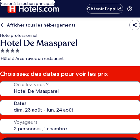
Passer à la section principale
Obtenir l’appli
Afficher tous les hébergements
Hôte professionnel
Hotel De Maasparel
Hébergement
4.0 étoiles
Hôtel à Arcen avec un restaurant
Choisissez des dates pour voir les prix
Où allez-vous ?
Dates
Voyageurs