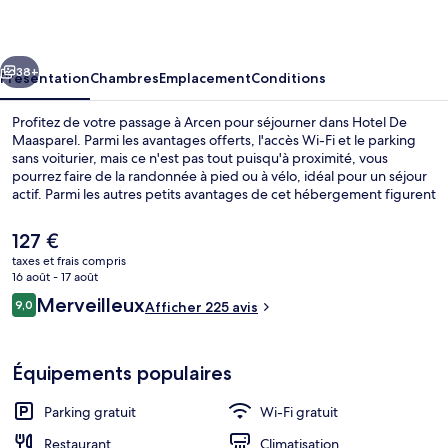
Maasparel
cédent
Suivant
38+
Présentation
Chambres
Emplacement
Conditions
Profitez de votre passage à Arcen pour séjourner dans Hotel De
Maasparel. Parmi les avantages offerts, l'accès Wi-Fi et le parking
sans voiturier, mais ce n'est pas tout puisqu'à proximité, vous
pourrez faire de la randonnée à pied ou à vélo, idéal pour un séjour
actif. Parmi les autres petits avantages de cet hébergement figurent
une terrasse et un jardin.
Le
127 €
prix
taxes et frais compris
actuel
16 août - 17 août
Restaurant
est
Avis
Merveilleux
9,0
Afficher 225 avis
de
9,0 sur 10
voyageurs
127 €.
Équipements populaires
Parking gratuit
Wi-Fi gratuit
Restaurant
Climatisation