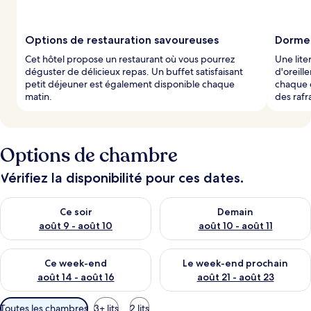
Options de restauration savoureuses
Dormez
Cet hôtel propose un restaurant où vous pourrez
Une lite
déguster de délicieux repas. Un buffet satisfaisant
d'oreill
petit déjeuner est également disponible chaque
chaque 
matin.
des rafr
Options de chambre
Vérifiez la disponibilité pour ces dates.
Vérifier la disponibilité pour ce soir août 9 - août 10
Vérifier la disponibilité pour 
Ce soir
Demain
août 9 - août 10
août 10 - août 11
Vérifier la disponibilité pour ce week-end août 14 - août 16
Vérifier la disponibilité pour
Ce week-end
Le week-end prochain
août 14 - août 16
août 21 - août 23
Filtres
Toutes les chambres
3+ lits
2 lits