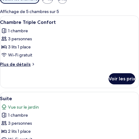
disponibles
pour
Affichage de 5 chambres sur 5
les
Afficher
Literie hypoallergénique, minibar, cof
5
Chambre Triple Confort
chambres
toutes
1 chambre
les
3 personnes
photos
pour
3 lits 1 place
ce
Wi-Fi gratuit
type
Plus
Plus de détails
de
de
chambre :
détails
Voir les prix
sur
Chambre
le
Triple
type
Afficher
Une chambre à coucher avec un grand li
Confort
4
de
Suite
toutes
chambre
Vue sur le jardin
Chambre
les
Triple
1 chambre
photos
Confort
pour
3 personnes
ce
2 lits 1 place
type