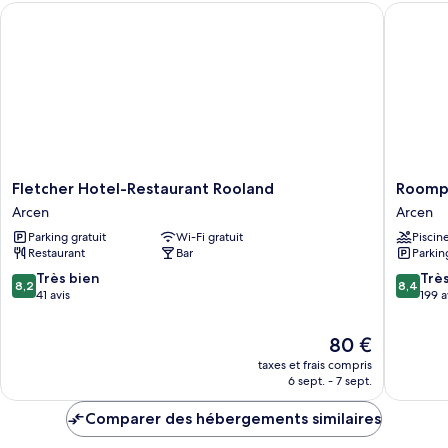
Fletcher Hotel-Restaurant Rooland
Roompot
Chambre
Double
Confort
Fletcher
Roompo
Fletcher Hotel-Restaurant Rooland
Roompo
Hotel-
Parkhote
Arcen
Arcen
Restaurant
Bad
Parking gratuit
Wi-Fi gratuit
Piscin
Rooland
Arcen
Restaurant
Bar
Parkin
Arcen
Arcen
8.2
8.4
Très bien
Trè
8,2
8,4
sur
sur
41 avis
199 a
10,
10,
Très
Très
Le
80 €
bien,
bien,
nouveau
taxes et frais compris
41 avis
199 avis
prix
6 sept. - 7 sept.
est
de
Comparer des hébergements similaires
80 €