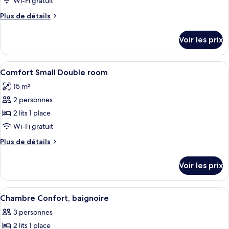
Wi-Fi gratuit
de
Plus
Plus de détails
chambre :
de
Suite
détails
Voir les prix
sur
le
type
Afficher
Literie hypoallergénique, minibar, cof
4
de
Comfort Small Double room
toutes
chambre
15 m²
Suite
les
2 personnes
photos
pour
2 lits 1 place
ce
Wi-Fi gratuit
type
Plus
Plus de détails
de
de
chambre :
détails
Voir les prix
sur
Comfort
le
Small
type
Afficher
Une chambre à coucher avec une tête de
Double
4
de
Chambre Confort, baignoire
toutes
chambre
room
3 personnes
Comfort
les
Small
2 lits 1 place
photos