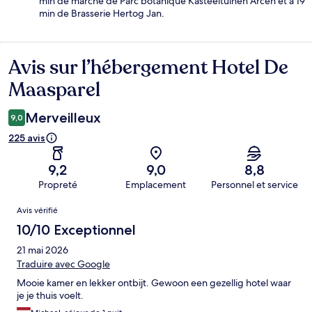
min de marche de Parc botanique Kasteeltuinen Arcen et à 19
min de Brasserie Hertog Jan.
Avis sur l’hébergement Hotel De
Avis
Maasparel
Merveilleux
9,0
225 avis
9,2
9,0
8,8
Propreté
Emplacement
Personnel et service
Avis
Avis vérifié
10/10 Exceptionnel
21 mai 2026
Traduire avec Google
Mooie kamer en lekker ontbijt. Gewoon een gezellig hotel waar
je je thuis voelt.