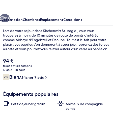
Aegidi
cédent
Suivant
33+
Présentation
Chambres
Emplacement
Conditions
Lors de votre séjour dans Kirchenwirt St. Aegidi, vous vous
trouverez à moins de 10 minutes de route de points d'intérêt
comme Abbaye d'Engelszell et Danube. Tout est ici fait pour votre
plaisir : vos papilles s'en donneront à cœur joie, reprenez des forces
au café et vous pourrez vous relaxer autour d'un verre au bar/salon.
En voiture depuis l'hébergement, il ne vous faudra qu'une dizaine
de minutes pour rejoindre des sites comme Pont panoramique
Le
94 €
Treetop Walk et IKUNA Parc Naturel.
prix
taxes et frais compris
actuel
17 août - 18 août
Restaurant
est
Avis
Bien
7,2
Afficher 7 avis
de
7,2 sur 10
voyageurs
94 €.
Équipements populaires
Petit déjeuner gratuit
Animaux de compagnie
admis