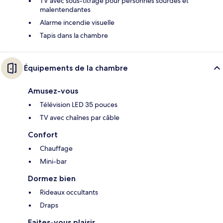
TV avec sous-titrage pour personnes sourdes et
malentendantes
Alarme incendie visuelle
Tapis dans la chambre
Équipements de la chambre
Amusez-vous
Télévision LED 35 pouces
TV avec chaînes par câble
Confort
Chauffage
Mini-bar
Dormez bien
Rideaux occultants
Draps
Faites-vous plaisir