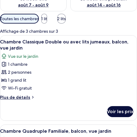
août 7 - août 9
août 14 - août 16
Filtres
Toutes les chambres
1 lit
2 lits
disponibles
pour
Affichage de 3 chambres sur 3
les
Afficher
Une chambre d’hôtel équipée d’un lit, 
4
Chambre Classique Double ou avec lits jumeaux, balcon,
chambres
toutes
vue jardin
les
Vue sur le jardin
photos
1 chambre
pour
2 personnes
ce
type
1 grand lit
de
Wi-Fi gratuit
chambre :
Plus
Plus de détails
Chambre
de
Classique
détails
Voir les prix
sur
Double
le
ou
type
Afficher
Une chambre d’hôtel avec un lit en boi
avec
4
de
Chambre Quadruple Familiale, balcon, vue jardin
toutes
chambre
lits