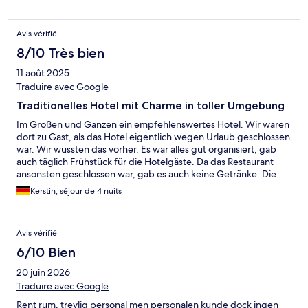
Avis vérifié
8/10 Très bien
11 août 2025
Traduire avec Google
Traditionelles Hotel mit Charme in toller Umgebung
Im Großen und Ganzen ein empfehlenswertes Hotel. Wir waren
dort zu Gast, als das Hotel eigentlich wegen Urlaub geschlossen
war. Wir wussten das vorher. Es war alles gut organisiert, gab
auch täglich Frühstück für die Hotelgäste. Da das Restaurant
ansonsten geschlossen war, gab es auch keine Getränke. Die
dahingehende Selbstversorgung war kein Problem, eine
Kerstin, séjour de 4 nuits
Kühlmöglichkeit wäre bei den hochsommerlichen
Temperaturen aber schön gewesen. Ansonsten tolle
landschaftliche Lage, viele Ausflugs- und Wandermöglichkeiten.
Avis vérifié
Wir kommen gerne noch einmal bei Normalbetrieb.
6/10 Bien
20 juin 2026
Traduire avec Google
Rent rum, trevlig personal men personalen kunde dock ingen