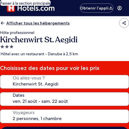
Passer à la section principale
Obtenir l’appli
Afficher tous les hébergements
Hôte professionnel
Kirchenwirt St. Aegidi
Hébergement
3.0 étoiles
Hôtel avec un restaurant - Danube à 2,5 km
Choisissez des dates pour voir les prix
Où allez-vous ?
Dates
Voyageurs