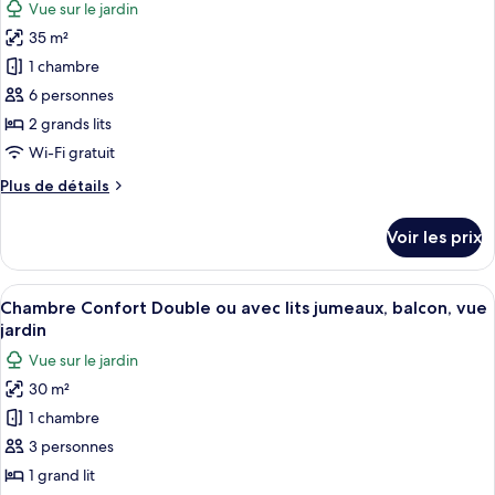
Vue sur le jardin
Chambre
les
jumeaux,
Classique
35 m²
photos
balcon,
Double
pour
1 chambre
vue
ou
ce
avec
6 personnes
jardin
lits
type
2 grands lits
jumeaux,
de
Wi-Fi gratuit
balcon,
chambre :
vue
Plus
Plus de détails
Chambre
jardin
de
Quadruple
détails
Voir les prix
Familiale,
sur
le
balcon,
type
Afficher
Une salle de bain moderne avec une dou
vue
4
de
Chambre Confort Double ou avec lits jumeaux, balcon, vue
toutes
jardin
chambre
jardin
Chambre
les
Vue sur le jardin
Quadruple
photos
Familiale,
30 m²
pour
balcon,
1 chambre
ce
vue
jardin
type
3 personnes
de
1 grand lit