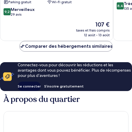
Parking gratuit
Wi-Fi gratuit
8.4
Hotel
Trè
8,4
sur
Schlüßlberg
135 a
9.2
Merveilleux
9,2
10,
sur
29 avis
Très
10,
Le
107 €
bien,
Merveilleux,
nouveau
135 avis
29 avis
taxes et frais compris
prix
12 août - 13 août
est
de
Comparer des hébergements similaires
107 €
Connectez-vous pour découvrir les réductions et les
avantages dont vous pouvez bénéficier. Plus de récompenses
pour plus d’aventures !
Se connecter
S’inscrire gratuitement
À propos du quartier