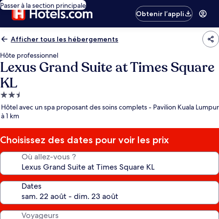
Passer à la section principale
Obtenir l’appli
Afficher tous les hébergements
Hôte professionnel
Lexus Grand Suite at Times Square
KL
Hébergement
2.5 étoiles
Hôtel avec un spa proposant des soins complets - Pavilion Kuala Lumpur
à 1 km
Choisissez des dates pour voir les prix
Où allez-vous ?
Dates
Voyageurs