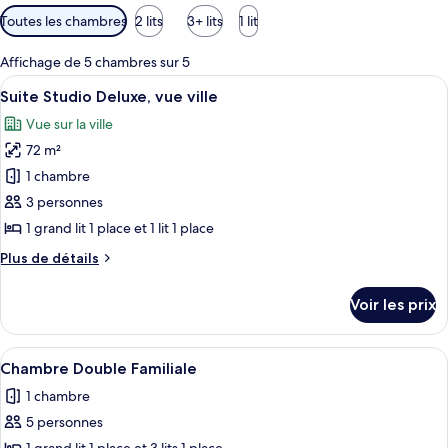
Filtres
Toutes les chambres
2 lits
3+ lits
1 lit
disponibles
pour
Affichage de 5 chambres sur 5
les
Afficher
Baignoire et douche séparées, sèche-c
14
Suite Studio Deluxe, vue ville
chambres
toutes
Vue sur la ville
les
72 m²
photos
pour
1 chambre
ce
3 personnes
type
1 grand lit 1 place et 1 lit 1 place
de
Plus
Plus de détails
chambre :
de
Suite
détails
Voir les prix
sur
Studio
le
Deluxe,
type
Afficher
Chambre Double Familiale | Draps en co
vue
13
de
Chambre Double Familiale
toutes
ville
chambre
1 chambre
Suite
les
Studio
5 personnes
photos
Deluxe,