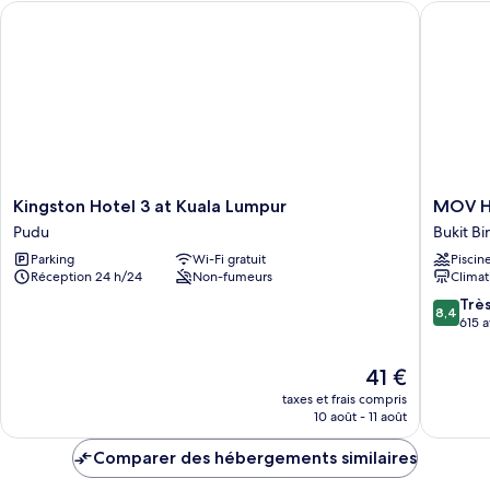
Kingston Hotel 3 at Kuala Lumpur
MOV Hot
Chambre
Double
Élite,
2
chambres
Kingston
MOV
Kingston Hotel 3 at Kuala Lumpur
MOV Ho
Hotel
Hotel
Pudu
Bukit Bi
3
Kuala
Parking
Wi-Fi gratuit
Piscin
at
Lumpur
Réception 24 h/24
Non-fumeurs
Climat
Kuala
Bukit
Lumpur
Bintang
8.4
Trè
8,4
Pudu
sur
615 a
10,
Très
Le
41 €
bien,
nouveau
taxes et frais compris
615 avis
prix
10 août - 11 août
est
de
Comparer des hébergements similaires
41 €