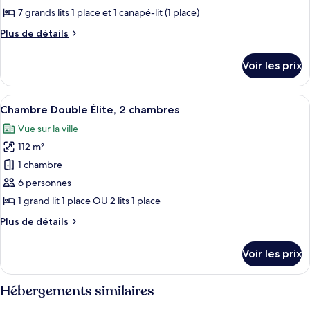
avec
pour
7 grands lits 1 place et 1 canapé-lit (1 place)
lits
ce
jumeaux
Plus
Plus de détails
type
de
détails
de
Voir les prix
sur
chambre :
le
Penthouse
type
Afficher
Chambre Double Élite, 2 chambres | Dra
7
Deluxe,
de
Chambre Double Élite, 2 chambres
toutes
chambre
balcon
Vue sur la ville
Penthouse
les
Deluxe,
112 m²
photos
balcon
pour
1 chambre
ce
6 personnes
type
1 grand lit 1 place OU 2 lits 1 place
de
Plus
Plus de détails
chambre :
de
Chambre
détails
Voir les prix
sur
Double
le
Élite,
type
Hébergements similaires
2
de
chambres
chambre