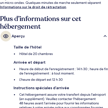
un micro-ondes. Quelques minutes de marche seulement séparent
l'hébergement des transports publics : Arrêt Imbi est accessible en
Informations sur le droit de rétractation
quelques foulées et Arrêt Hang Tuah se situe à 7 min à pied.
Plus d’informations sur cet
hébergement
Aperçu
Taille de l'hôtel
Hôtel de 20 chambres
Arrivée et départ
Heure de début de l'enregistrement : 14 h 30 ; heure de fin
de l'enregistrement : à tout moment.
L'heure de départ est 12 h 30
Instructions spéciales d’arrivée
Cet hébergement assure votre transfert depuis l'aéroport
(en supplément). Veuillez contacter l'hébergement
48 heures avant l’arrivée pour fournir les informations
relatives à votre arrivée grâce aux coordonnées fournies