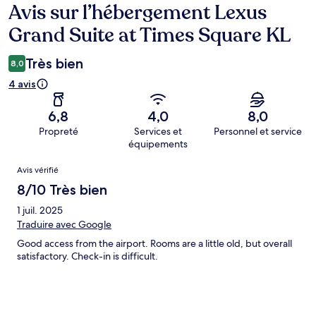
Avis sur l’hébergement Lexus
Avis
Grand Suite at Times Square KL
Très bien
8,0
4 avis
6,8
4,0
8,0
Propreté
Services et
Personnel et service
équipements
Avis
Avis vérifié
8/10 Très bien
1 juil. 2025
Traduire avec Google
Good access from the airport. Rooms are a little old, but overall
satisfactory. Check-in is difficult.