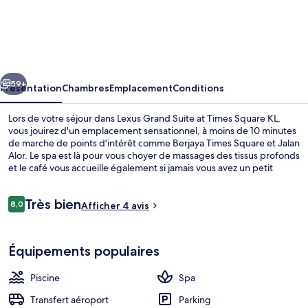
Lexus
Grand
Suite
at
cédent
Suivant
Times
59+
Présentation
Chambres
Emplacement
Conditions
Square
Lors de votre séjour dans Lexus Grand Suite at Times Square KL,
KL
vous jouirez d'un emplacement sensationnel, à moins de 10 minutes
de marche de points d'intérêt comme Berjaya Times Square et Jalan
Alor. Le spa est là pour vous choyer de massages des tissus profonds
et le café vous accueille également si jamais vous avez un petit
creux. Vous profiterez ici d'une piscine extérieure, d'un bar / salon,
ainsi que d'agréables petits plus dans votre chambre, tels qu'un
Avis
Très bien
réfrigérateur et un micro-ondes. Quelques minutes de marche
8,0
Afficher 4 avis
8,0 sur 10
voyageurs
seulement séparent l'hébergement des transports publics : Arrêt
Imbi est accessible en quelques foulées et Arrêt Hang Tuah se situe
Terrasse/Patio
à 7 min à pied.
Équipements populaires
Piscine
Spa
Transfert aéroport
Parking