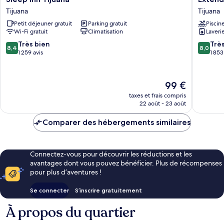
Inn
Suites
Tijuana
Tijuana
Tijuana
Tijuana
Petit déjeuner gratuit
Parking gratuit
Piscin
Tijuana
Macropl
Wi-Fi gratuit
Climatisation
Laveri
Tijuana
8.4
8.0
Très bien
Trè
8,4
8,0
sur
sur
1 259 avis
1 853
10,
10,
Très
Très
bien,
bien,
Le
99 €
1 259 avis
1 853 avi
nouveau
taxes et frais compris
prix
22 août - 23 août
est
de
Comparer des hébergements similaires
99 €
Connectez-vous pour découvrir les réductions et les
avantages dont vous pouvez bénéficier. Plus de récompenses
pour plus d’aventures !
Se connecter
S’inscrire gratuitement
À propos du quartier