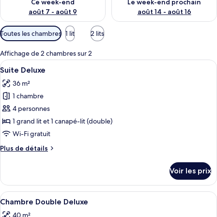
Ce week-end
Le week-end prochain
août 7 - août 9
août 14 - août 16
Filtres
Toutes les chambres
1 lit
2 lits
disponibles
pour
Affichage de 2 chambres sur 2
les
Afficher
Un lit bien fait, avec du linge de lit blan
6
Suite Deluxe
chambres
toutes
36 m²
les
1 chambre
photos
pour
4 personnes
ce
1 grand lit et 1 canapé-lit (double)
type
Wi-Fi gratuit
de
Plus
Plus de détails
chambre :
de
Suite
détails
Voir les prix
sur
Deluxe
le
type
Afficher
Une chambre d’hôtel moderne dotée d’u
6
de
Chambre Double Deluxe
toutes
chambre
40 m²