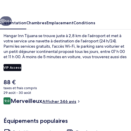
Tijuana
cédent
Suivant
66+
Présentation
Chambres
Emplacement
Conditions
Hangar Inn Tijuana se trouve juste à 2,8 km de l’aéroport et met à
votre service une navette à destination de l'aéroport (24 h/24).
Parmi les services gratuits, l'accès Wi-Fi, le parking sans voiturier et
un petit déjeuner icontinental proposé tous les jours, entre 07 h 00
et 11 h 00. À moins de 5 minutes en voiture, vous trouverez aussi des
sites comme Poste de douanes de San Ysidro et Centre culturel de
Tijuana.
VIP Access
Le
88 €
Intérieur
prix
taxes et frais compris
actuel
29 août - 30 août
est
Avis
Merveilleux
9,0
Afficher 346 avis
de
9,0 sur 10
voyageurs
88 €.
Équipements populaires