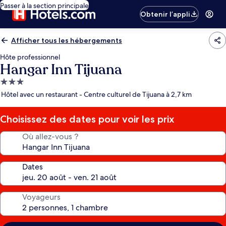
Passer à la section principale
Obtenir l’appli
Afficher tous les hébergements
Hôte professionnel
Hangar Inn Tijuana
Hébergement
3.0 étoiles
Hôtel avec un restaurant - Centre culturel de Tijuana à 2,7 km
Choisissez des dates pour voir les prix
Où allez-vous ?
Dates
Voyageurs