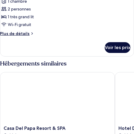
Supérieure
1 chambre
photos
pour
2 personnes
ce
1 très grand lit
type
Wi-Fi gratuit
de
Plus
Plus de détails
chambre :
de
Chambre
détails
Voir les prix
sur
Confort
le
type
Hébergements similaires
de
chambre
Casa Del Papa Resort & SPA
Hotel D
Chambre
Confort
Casa
Hotel
Casa Del Papa Resort & SPA
Hotel 
Del
DK