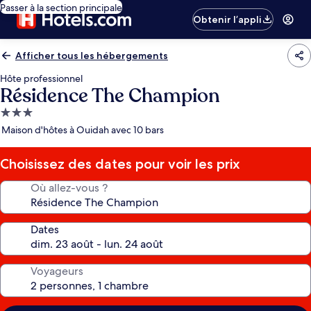
Passer à la section principale
Obtenir l’appli
Afficher tous les hébergements
Hôte professionnel
Résidence The Champion
Hébergement
3.0 étoiles
Maison d'hôtes à Ouidah avec 10 bars
Choisissez des dates pour voir les prix
Où allez-vous ?
Dates
Voyageurs