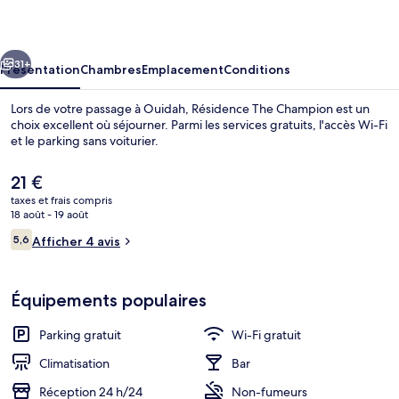
Champion
cédent
Suivant
31+
Présentation
Chambres
Emplacement
Conditions
Lors de votre passage à Ouidah, Résidence The Champion est un
choix excellent où séjourner. Parmi les services gratuits, l'accès Wi-Fi
et le parking sans voiturier.
Le
21 €
prix
taxes et frais compris
actuel
18 août - 19 août
est
Avis
5,6
Afficher 4 avis
de
5,6 sur 10
voyageurs
Extérieur
21 €.
Équipements populaires
Parking gratuit
Wi-Fi gratuit
Climatisation
Bar
Réception 24 h/24
Non-fumeurs