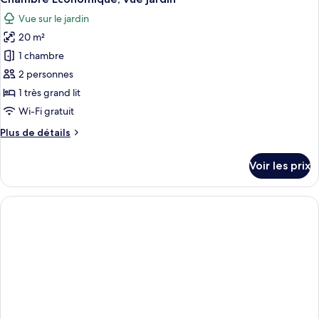
toutes
Vue sur le jardin
les
20 m²
photos
pour
1 chambre
ce
2 personnes
type
1 très grand lit
de
Wi-Fi gratuit
chambre :
Plus
Plus de détails
Chambre
de
Économique,
détails
Voir les prix
vue
sur
le
jardin
type
de
chambre
Chambre
Économique,
vue
jardin