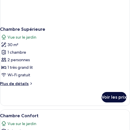
Chambre Supérieure
Vue sur le jardin
30 m²
1 chambre
2 personnes
1 très grand lit
Wi-Fi gratuit
Plus
Plus de détails
de
détails
Voir les prix
sur
le
type
Afficher
Bureau, espace de travail pour ordina
18
de
Chambre Confort
toutes
chambre
Vue sur le jardin
Chambre
les