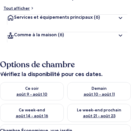
Tout afficher
Services et équipements principaux
(6)
Comme à la maison
(6)
Options de chambre
Vérifiez la disponibilité pour ces dates.
Vérifier la disponibilité pour ce soir août 9 - août 10
Vérifier la disponibilité pour 
Ce soir
Demain
août 9 - août 10
août 10 - août 11
Vérifier la disponibilité pour ce week-end août 14 - août 16
Vérifier la disponibilité pour
Ce week-end
Le week-end prochain
août 14 - août 16
août 21 - août 23
Afficher
Chambre Économique, vue jardin | Bur
13
Chambre Économique, vue jardin