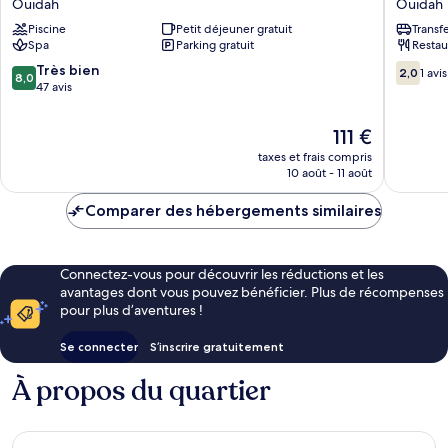
Ouidah
Ouidah
Papa
Ouidah
Piscine
Petit déjeuner gratuit
Transf
Resort
Spa
Parking gratuit
Restau
&
SPA
8.0
2.0
Très bien
2,0
1 avis
8,0
Ouidah
sur
sur
47 avis
10,
10,
Très
1 avis
Le
111 €
bien,
nouveau
taxes et frais compris
47 avis
prix
10 août - 11 août
est
de
Comparer des hébergements similaires
111 €
Connectez-vous pour découvrir les réductions et les
avantages dont vous pouvez bénéficier. Plus de récompenses
pour plus d’aventures !
Se connecter
S’inscrire gratuitement
À propos du quartier