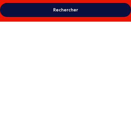
Rechercher
Galerie
photos
de
l’hébergement
Boma