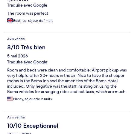
Traduire avec Google
The room was perfect
Beatrice, séjour de 1 nuit
Avis vérifié
8/10 Très bien
5 mai 2026
Traduire avec Google
Room and beds were clean and comfortable. Airport pickup was
very helpful after 20+ hours in the air. Nice to have the cheaper
rooms in the Boma Inn and the amenities of the Boma Hotel
included. Only negative was the staff insisting on using the
Boma vehicles for arranging rides and not taxis, which are much
cheaper than the hotel vehicles which charge in dollars. After
Nancy, séjour de 2 nuits
you get to the hotel, use the Uber app and mpesa or Kenya
Shillings.
Avis vérifié
10/10 Exceptionnel