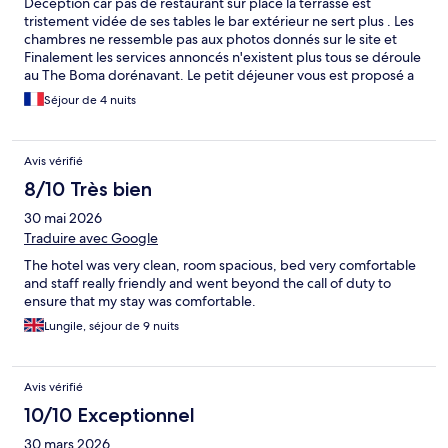
Déception car pas de restaurant sur place la terrasse est
tristement vidée de ses tables le bar extérieur ne sert plus . Les
chambres ne ressemble pas aux photos donnés sur le site et
Finalement les services annoncés n'existent plus tous se déroule
au The Boma dorénavant. Le petit déjeuner vous est proposé a
l'arrivée pour un supplément moyennant la somme de 20 dollars
Séjour de 4 nuits
par personne... Heureusement le Tembo Bistrot ne se situe qu'à
quelques pas et le personnel y est très accueillant.
Avis vérifié
8/10 Très bien
30 mai 2026
Traduire avec Google
The hotel was very clean, room spacious, bed very comfortable
and staff really friendly and went beyond the call of duty to
ensure that my stay was comfortable.
Lungile, séjour de 9 nuits
Avis vérifié
10/10 Exceptionnel
30 mars 2026