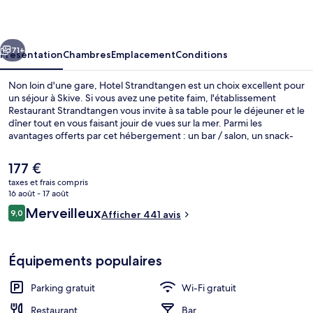
cédent
Suivant
71+
Présentation
Chambres
Emplacement
Conditions
Non loin d'une gare, Hotel Strandtangen est un choix excellent pour
un séjour à Skive. Si vous avez une petite faim, l'établissement
Restaurant Strandtangen vous invite à sa table pour le déjeuner et le
dîner tout en vous faisant jouir de vues sur la mer. Parmi les
avantages offerts par cet hébergement : un bar / salon, un snack-
bar/une épicerie fine et une terrasse.
Le
177 €
prix
taxes et frais compris
actuel
16 août - 17 août
Sauna
est
Avis
Merveilleux
9,0
Afficher 441 avis
de
9,0 sur 10
voyageurs
177 €.
Équipements populaires
Parking gratuit
Wi-Fi gratuit
Restaurant
Bar