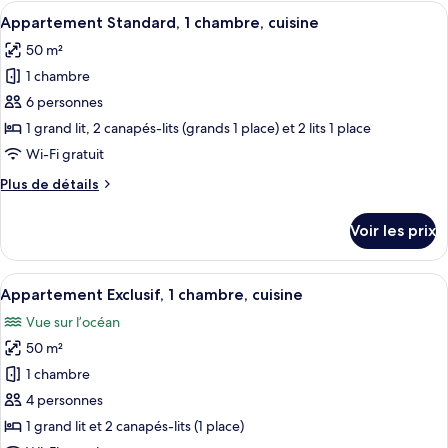
type
Afficher
Une petite chambre mansardée de forme 
8
de
Appartement Standard, 1 chambre, cuisine
toutes
chambre
50 m²
Chambre
les
Double
1 chambre
photos
pour
6 personnes
ce
1 grand lit, 2 canapés-lits (grands 1 place) et 2 lits 1 place
type
Wi-Fi gratuit
de
Plus
Plus de détails
chambre :
de
Appartement
détails
Voir les prix
sur
Standard,
le
1
type
Afficher
Un lit double avec du linge de lit blanc
chambre,
6
de
Appartement Exclusif, 1 chambre, cuisine
toutes
cuisine
chambre
Vue sur l’océan
Appartement
les
Standard,
50 m²
photos
1
pour
1 chambre
chambre,
ce
cuisine
4 personnes
type
1 grand lit et 2 canapés-lits (1 place)
de