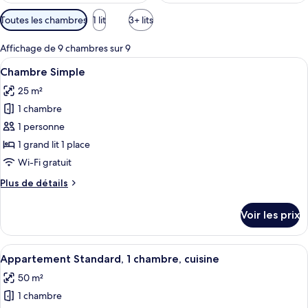
Filtres
Toutes les chambres
1 lit
3+ lits
disponibles
pour
Affichage de 9 chambres sur 9
les
Afficher
Une chambre d’hôtel avec un lit, une c
5
Chambre Simple
chambres
toutes
25 m²
les
1 chambre
photos
pour
1 personne
ce
1 grand lit 1 place
type
Wi-Fi gratuit
de
Plus
Plus de détails
chambre :
de
Chambre
détails
Voir les prix
sur
Simple
le
type
Afficher
Une chambre d’hôtel avec balcon, télév
9
de
Appartement Standard, 1 chambre, cuisine
toutes
chambre
50 m²
Chambre
les
Simple
1 chambre
photos