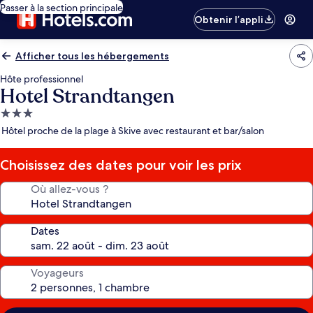
Passer à la section principale
Obtenir l’appli
Afficher tous les hébergements
Hôte professionnel
Hotel Strandtangen
Hébergement
3.0 étoiles
Hôtel proche de la plage à Skive avec restaurant et bar/salon
Choisissez des dates pour voir les prix
Où allez-vous ?
Dates
Voyageurs