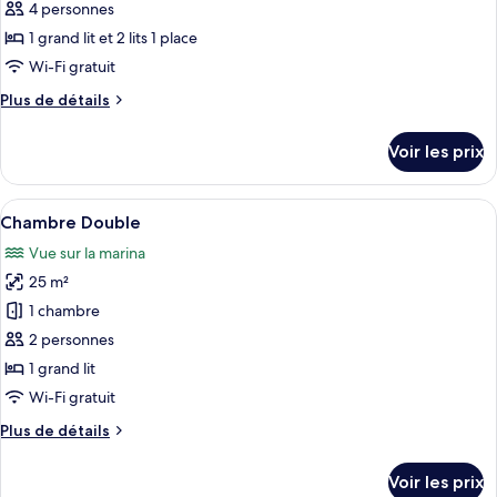
pour
4 personnes
ce
1 grand lit et 2 lits 1 place
type
Wi-Fi gratuit
de
Plus
Plus de détails
chambre :
de
Appartement
détails
Voir les prix
sur
Standard,
le
1
type
Afficher
Une chambre d’hôtel dotée d’une grande
chambre,
5
de
Chambre Double
toutes
cuisine
chambre
Vue sur la marina
Appartement
les
Standard,
25 m²
photos
1
pour
1 chambre
chambre,
ce
cuisine
2 personnes
type
1 grand lit
de
Wi-Fi gratuit
chambre :
Plus
Plus de détails
Chambre
de
Double
détails
Voir les prix
sur