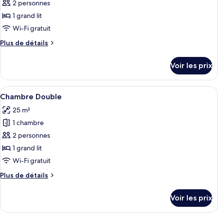
ce
2 personnes
type
1 grand lit
de
Wi-Fi gratuit
chambre :
Plus
Plus de détails
Chambre
de
Double
détails
Voir les prix
sur
le
type
Afficher
Une chambre d’hôtel avec un grand lit,
6
de
Chambre Double
toutes
chambre
25 m²
Chambre
les
Double
1 chambre
photos
pour
2 personnes
ce
1 grand lit
type
Wi-Fi gratuit
de
Plus
Plus de détails
chambre :
de
Chambre
détails
Voir les prix
sur
Double
le