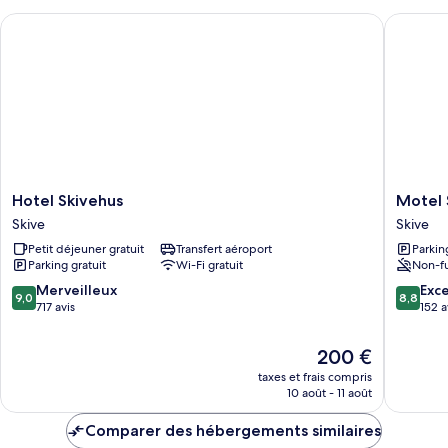
chambre
Hotel Skivehus
Motel Sk
Appartement
Exclusif,
1
chambre,
cuisine
Hotel
Motel
Hotel Skivehus
Motel 
Skivehus
Skive
Skive
Skive
Skive
Skive
Petit déjeuner gratuit
Transfert aéroport
Parkin
Parking gratuit
Wi-Fi gratuit
Non-f
9.0
8.8
Merveilleux
Exce
9,0
8,8
sur
sur
717 avis
152 a
10,
10,
Merveilleux,
Excellen
Le
200 €
717 avis
152 avis
nouveau
taxes et frais compris
prix
10 août - 11 août
est
de
Comparer des hébergements similaires
200 €