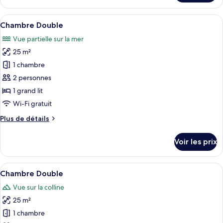
le
type
Afficher
Un bâtiment en bois sur lequel on peut l
5
de
Chambre Double
toutes
chambre
Vue partielle sur la mer
Chambre
les
Double
25 m²
photos
pour
1 chambre
ce
2 personnes
type
1 grand lit
de
Wi-Fi gratuit
chambre :
Plus
Plus de détails
Chambre
de
Double
détails
Voir les prix
sur
le
type
Afficher
Une chambre d’hôtel avec un grand lit,
5
de
Chambre Double
toutes
chambre
Vue sur la colline
Chambre
les
Double
25 m²
photos
pour
1 chambre