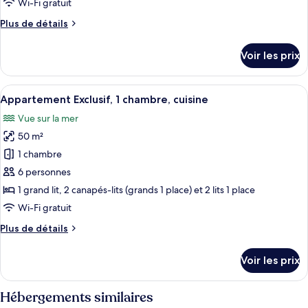
Wi-Fi gratuit
chambre :
Plus
Plus de détails
Appartement
de
Exclusif,
détails
Voir les prix
1
sur
le
chambre,
type
Afficher
Appartement Exclusif, 1 chambre, cuisi
cuisine
5
de
Appartement Exclusif, 1 chambre, cuisine
toutes
chambre
Vue sur la mer
Appartement
les
Exclusif,
50 m²
photos
1
pour
1 chambre
chambre,
ce
cuisine
6 personnes
type
1 grand lit, 2 canapés-lits (grands 1 place) et 2 lits 1 place
de
Wi-Fi gratuit
chambre :
Plus
Plus de détails
Appartement
de
Exclusif,
détails
Voir les prix
1
sur
le
chambre,
type
Hébergements similaires
cuisine
de