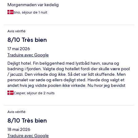
Morgenmaden var kedelig
tino, séjour de 1 nuit
Avis vérifié
8/10 Très bien
17 mai 2026
Traduire avec Google
Dejligt hotel. Fin beliggenhed med lystbåd havn, sauna og
badning i fjorden. Valgte dog hotellet fordi der skulle være pool
/ jacuzzi. Den virkede dog ikke. Så det var lidt skuffende. Men
personalet var søde og ellers dejligt sted. Havde dog valgt et
andet hvis jeg vidste poolen ikke virkede. Nu hvor jeg bevidst
havde filtreret hotellet baseret på pool.
Casper, séjour de 2 nuits
Avis vérifié
8/10 Très bien
18 mai 2026
Traduire avec Google