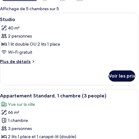
disponibles
pour
Affichage de 5 chambres sur 5
les
Afficher
Une cuisine avec un plan de travail bla
23
Studio
chambres
toutes
40 m²
les
2 personnes
photos
pour
1 lit double OU 2 lits 1 place
ce
Wi-Fi gratuit
type
Plus
Plus de détails
de
de
chambre :
détails
Voir les prix
sur
Studio
le
type
Afficher
Une chambre d’hôtel avec un canapé ble
16
de
Appartement Standard, 1 chambre (3 people)
toutes
chambre
Vue sur la ville
Studio
les
66 m²
photos
pour
1 chambre
ce
3 personnes
type
2 lits 1 place et 1 canapé-lit (double)