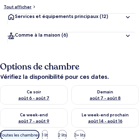
Tout afficher
Services et équipements principaux
(12)
Comme à la maison
(6)
Options de chambre
Vérifiez la disponibilité pour ces dates.
Vérifier la disponibilité pour ce soir août 6 - août 7
Vérifier la disponibilité pour 
Ce soir
Demain
août 6 - août 7
août 7 - août 8
Vérifier la disponibilité pour ce week-end août 7 - août 9
Vérifier la disponibilité pour 
Ce week-end
Le week-end prochain
août 7 - août 9
août 14 - août 16
Filtres
Toutes les chambres
1 lit
2 lits
3+ lits