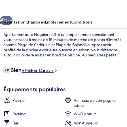
Nogalera
cédent
Suivant
134+
Présentation
Chambres
Emplacement
Conditions
Apartamentos La Nogalera offre un emplacement sensationnel,
vous installant à moins de 15 minutes de marche de points d'intérêt
comme Plage de Carihuela et Plage de Bajondillo. Après avoir
profité de la piscine extérieure ouverte en saison, vous détendre
autour d'un verre au bar en bord de piscine. Au menu des petits
plus offerts sur place, on trouve une piscine pour enfants, une
terrasse et un jardin. Sympa non ?
Avis
Bien
7,8
Afficher 146 avis
7,8 sur 10
voyageurs
Appartement Deluxe, 1 grand lit et 1 ca
Équipements populaires
Piscine
Animaux de compagnie
admis
Parking
Wi-Fi gratuit
Bar
Non-fumeurs