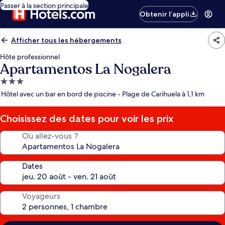
Passer à la section principale
Obtenir l’appli
Afficher tous les hébergements
Hôte professionnel
Apartamentos La Nogalera
Hébergement
3.0 étoiles
Hôtel avec un bar en bord de piscine - Plage de Carihuela à 1,1 km
Choisissez des dates pour voir les prix
Où allez-vous ?
Dates
Voyageurs