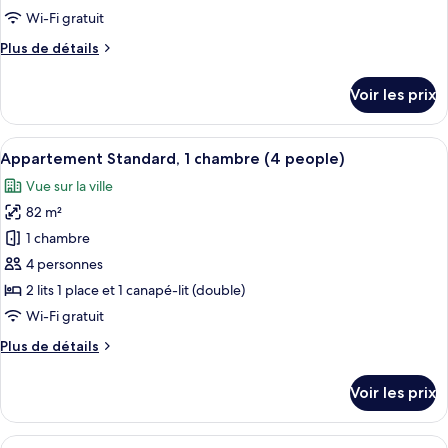
de
Wi-Fi gratuit
chambre :
Plus
Plus de détails
Appartement
de
Standard,
détails
Voir les prix
1
sur
le
chambre
type
Afficher
Un salon avec une cheminée, des canapé
(3
21
de
Appartement Standard, 1 chambre (4 people)
toutes
people)
chambre
Vue sur la ville
Appartement
les
Standard,
82 m²
photos
1
pour
1 chambre
chambre
ce
(3
4 personnes
people)
type
2 lits 1 place et 1 canapé-lit (double)
de
Wi-Fi gratuit
chambre :
Plus
Plus de détails
Appartement
de
Standard,
détails
Voir les prix
1
sur
le
chambre
type
Afficher
Un salon avec un canapé vert, une tab
(4