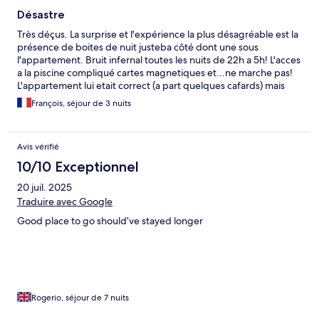
Désastre
Très déçus. La surprise et l'expérience la plus désagréable est la
présence de boites de nuit justeba côté dont une sous
l'appartement. Bruit infernal toutes les nuits de 22h a 5h! L'acces
a la piscine compliqué cartes magnetiques et...ne marche pas!
L'appartement lui etait correct (a part quelques cafards) mais
l'expérience globale est desastreuse.
François, séjour de 3 nuits
Avis vérifié
10/10 Exceptionnel
20 juil. 2025
Traduire avec Google
Good place to go should’ve stayed longer
Rogerio, séjour de 7 nuits