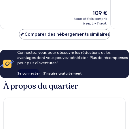
10,
10,
Très
Bien,
Le
109 €
bien,
578 avis
nouveau
taxes et frais compris
1 361 avis
prix
6 sept. - 7 sept.
est
de
Comparer des hébergements similaires
109 €
Connectez-vous pour découvrir les réductions et les
avantages dont vous pouvez bénéficier. Plus de récompenses
pour plus d’aventures !
Se connecter
S’inscrire gratuitement
À propos du quartier