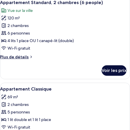
11
de
Appartement Standard, 2 chambres (6 people)
toutes
people)
chambre
Vue sur la ville
Appartement
les
Standard,
120 m²
photos
1
pour
2 chambres
chambre
ce
(4
6 personnes
people)
type
4 lits 1 place OU 1 canapé-lit (double)
de
Wi-Fi gratuit
chambre :
Plus
Plus de détails
Appartement
de
Standard,
détails
Voir les prix
2
sur
le
chambres
type
Afficher
Une chambre à coucher avec une tête de
(6
17
de
Appartement Classique
toutes
people)
chambre
69 m²
Appartement
les
Standard,
2 chambres
photos
2
pour
5 personnes
chambres
ce
(6
1 lit double et 1 lit 1 place
people)
type
Wi-Fi gratuit