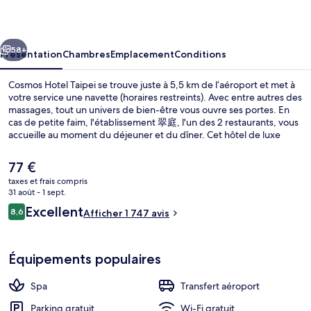
Taipei
cédent
Suivant
58+
Présentation
Chambres
Emplacement
Conditions
Cosmos Hotel Taipei se trouve juste à 5,5 km de l’aéroport et met à
votre service une navette (horaires restreints). Avec entre autres des
massages, tout un univers de bien-être vous ouvre ses portes. En
cas de petite faim, l'établissement 翠庭, l'un des 2 restaurants, vous
accueille au moment du déjeuner et du dîner. Cet hôtel de luxe
abrite en outre une salle de fitness, un hammam et un snack-
bar/une épicerie fine. Les autres voyageurs aiment le fait que les
Le
77 €
transports publics se trouvent à une courte distance de marche :
prix
taxes et frais compris
Station Shandao Temple est à 7 minutes à pied et Station de métro
actuel
31 août - 1 sept.
de Taipei, à 8 minutes.
Vue sur la ville depuis l’hébergement
est
Avis
Excellent
8,6
Afficher 1 747 avis
de
8,6 sur 10
voyageurs
77 €.
Équipements populaires
Spa
Transfert aéroport
Parking gratuit
Wi-Fi gratuit