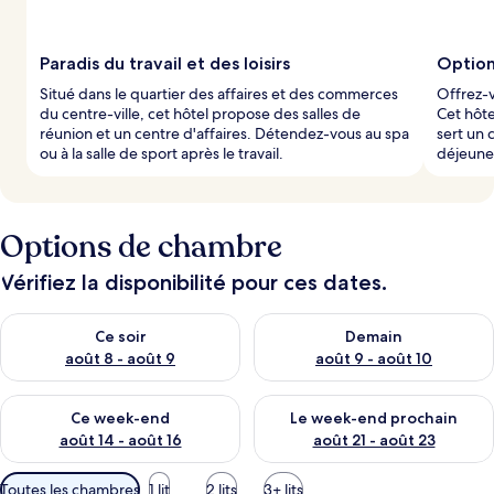
Paradis du travail et des loisirs
Option
Situé dans le quartier des affaires et des commerces
Offrez-v
du centre-ville, cet hôtel propose des salles de
Cet hôte
réunion et un centre d'affaires. Détendez-vous au spa
sert un 
ou à la salle de sport après le travail.
déjeune
Options de chambre
Vérifiez la disponibilité pour ces dates.
Vérifier la disponibilité pour ce soir août 8 - août 9
Vérifier la disponibilité pour 
Ce soir
Demain
août 8 - août 9
août 9 - août 10
Vérifier la disponibilité pour ce week-end août 14 - août 16
Vérifier la disponibilité pour
Ce week-end
Le week-end prochain
août 14 - août 16
août 21 - août 23
Filtres
Toutes les chambres
1 lit
2 lits
3+ lits