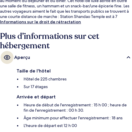
au moment du déjeuner et du dîner. Cet hôtel de luxe abrite en outre
une salle de fitness, un hammam et un snack-bar/une épicerie fine. Les
autres voyageurs aiment le fait que les transports publics se trouvent à
une courte distance de marche : Station Shandao Temple est à 7
minutes à pied et Station de métro de Taipei, à 8 minutes.
Informations sur le droit de rétractation
Plus d’informations sur cet
hébergement
Aperçu
Taille de l'hôtel
Hôtel de 225 chambres
Sur 17 étages
Arrivée et départ
Heure de début de l'enregistrement : 15 h 00 ; heure de
fin de l'enregistrement : 00 h 30.
Âge minimum pour effectuer l'enregistrement : 18 ans
L'heure de départ est 12 h 00