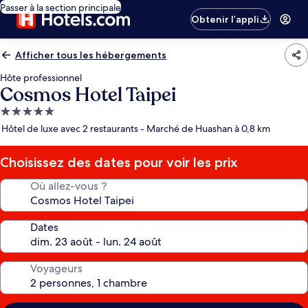
Passer à la section principale
Obtenir l’appli
Afficher tous les hébergements
Hôte professionnel
Cosmos Hotel Taipei
Hébergement
5.0 étoiles
Hôtel de luxe avec 2 restaurants - Marché de Huashan à 0,8 km
Choisissez des dates pour voir les prix
Où allez-vous ?
Dates
Voyageurs