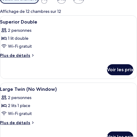
disponibles
pour
Affichage de 12 chambres sur 12
les
Afficher
Couette en duvet d'oie, surmatelas, co
3
Superior Double
chambres
toutes
2 personnes
les
1 lit double
photos
pour
Wi-Fi gratuit
ce
Plus
Plus de détails
type
de
détails
de
Voir les prix
sur
chambre :
le
Superior
type
Afficher
Couette en duvet d'oie, surmatelas, co
3
Double
de
Large Twin (No Window)
toutes
chambre
2 personnes
Superior
les
Double
2 lits 1 place
photos
pour
Wi-Fi gratuit
ce
Plus
Plus de détails
type
de
détails
de
Voir les prix