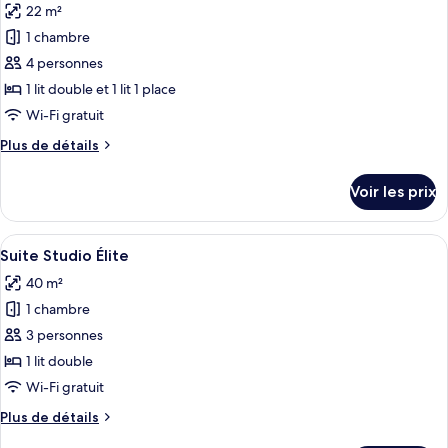
22 m²
Chambre
les
pas
Économique,
1 chambre
photos
de
1
pour
4 personnes
fenêtre
lit
ce
double,
1 lit double et 1 lit 1 place
pas
type
Wi-Fi gratuit
de
de
fenêtre
Plus
Plus de détails
chambre :
de
Chambre
détails
Voir les prix
sur
Triple
le
Familiale
type
Afficher
Une chambre d’hôtel avec un canapé mo
5
de
Suite Studio Élite
toutes
chambre
40 m²
Chambre
les
Triple
1 chambre
photos
Familiale
pour
3 personnes
ce
1 lit double
type
Wi-Fi gratuit
de
Plus
Plus de détails
chambre :
de