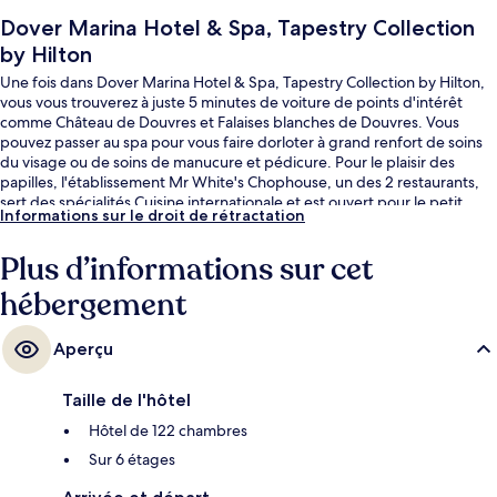
Dover Marina Hotel & Spa, Tapestry Collection
by Hilton
Une fois dans Dover Marina Hotel & Spa, Tapestry Collection by Hilton,
vous vous trouverez à juste 5 minutes de voiture de points d'intérêt
comme Château de Douvres et Falaises blanches de Douvres. Vous
pouvez passer au spa pour vous faire dorloter à grand renfort de soins
du visage ou de soins de manucure et pédicure. Pour le plaisir des
papilles, l'établissement Mr White's Chophouse, un des 2 restaurants,
sert des spécialités Cuisine internationale et est ouvert pour le petit
Informations sur le droit de rétractation
déjeuner, le déjeuner ainsi que le dîner. Parmi les autres avantages de
cet hôtel de style victorien, on trouve un bar / salon, un centre de
Plus d’informations sur cet
remise en forme et une salle de fitness, l'idéal pour des vacances sans
soucis. Les autres voyageurs ne tarissent pas d'éloges en ce qui
hébergement
concerne le personnel attentionné et l'emplacement.
Aperçu
Taille de l'hôtel
Hôtel de 122 chambres
Sur 6 étages