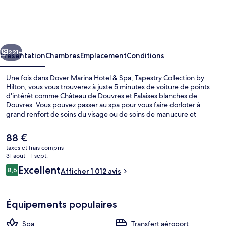
Marina
Hotel
&
cédent
Suivant
Spa,
221+
Présentation
Chambres
Emplacement
Conditions
Tapestry
Une fois dans Dover Marina Hotel & Spa, Tapestry Collection by
Collection
Hilton, vous vous trouverez à juste 5 minutes de voiture de points
d'intérêt comme Château de Douvres et Falaises blanches de
by
Douvres. Vous pouvez passer au spa pour vous faire dorloter à
Hilton
grand renfort de soins du visage ou de soins de manucure et
pédicure. Pour le plaisir des papilles, l'établissement Mr White's
Chophouse, un des 2 restaurants, sert des spécialités Cuisine
Le
88 €
internationale et est ouvert pour le petit déjeuner, le déjeuner ainsi
prix
taxes et frais compris
que le dîner. Parmi les autres avantages de cet hôtel de style
actuel
31 août - 1 sept.
victorien, on trouve un bar / salon, un centre de remise en forme et
Suite Junior, 1 très grand lit (Royal) |
est
Avis
une salle de fitness, l'idéal pour des vacances sans soucis. Les autres
Excellent
8,6
Afficher 1 012 avis
de
8,6 sur 10
voyageurs ne tarissent pas d'éloges en ce qui concerne le personnel
voyageurs
88 €.
attentionné et l'emplacement.
Équipements populaires
Spa
Transfert aéroport