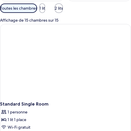
Filtres
Toutes les chambres
1 lit
2 lits
disponibles
pour
Affichage de 15 chambres sur 15
les
chambres
Standard Single Room
1 personne
1 lit 1 place
Wi-Fi gratuit