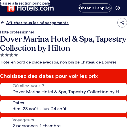
Passer à la section principale
Obtenir l’appli
Afficher tous les hébergements
Hôte professionnel
Dover Marina Hotel & Spa, Tapestry
Collection by Hilton
Hébergement
4.0 étoiles
Hôtel en bord de plage avec spa, non loin de Château de Douvres
Choisissez des dates pour voir les prix
Où allez-vous ?
Dates
Voyageurs