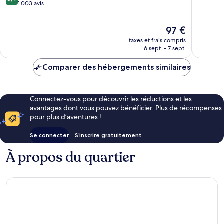
sur
1 003 avis
Très
10,
bien,
Très
34 avis
Le
97 €
bien,
nouveau
1 003 avis
taxes et frais compris
prix
6 sept. - 7 sept.
est
de
Comparer des hébergements similaires
97 €
Connectez-vous pour découvrir les réductions et les
avantages dont vous pouvez bénéficier. Plus de récompenses
pour plus d’aventures !
Se connecter
S’inscrire gratuitement
À propos du quartier