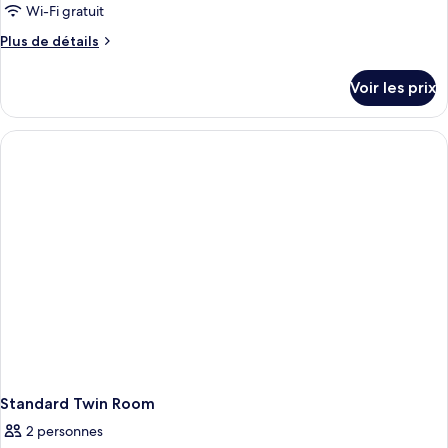
Wi-Fi gratuit
Plus
Plus de détails
de
détails
Voir les prix
sur
le
type
de
chambre
Standard
Double
Room
Standard Twin Room
2 personnes