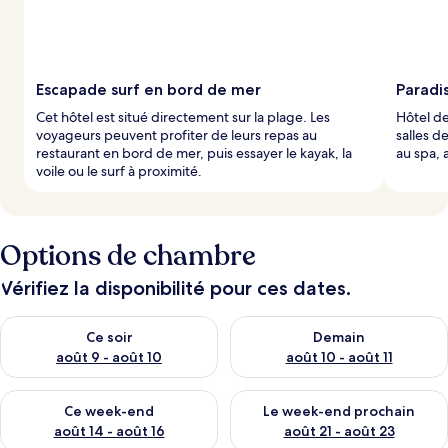
Escapade surf en bord de mer
Paradis
Cet hôtel est situé directement sur la plage. Les
Hôtel de
voyageurs peuvent profiter de leurs repas au
salles d
restaurant en bord de mer, puis essayer le kayak, la
au spa, 
voile ou le surf à proximité.
Options de chambre
Vérifiez la disponibilité pour ces dates.
Vérifier la disponibilité pour ce soir août 9 - août 10
Vérifier la disponibilité pour 
Ce soir
Demain
août 9 - août 10
août 10 - août 11
Vérifier la disponibilité pour ce week-end août 14 - août 16
Vérifier la disponibilité pour
Ce week-end
Le week-end prochain
août 14 - août 16
août 21 - août 23