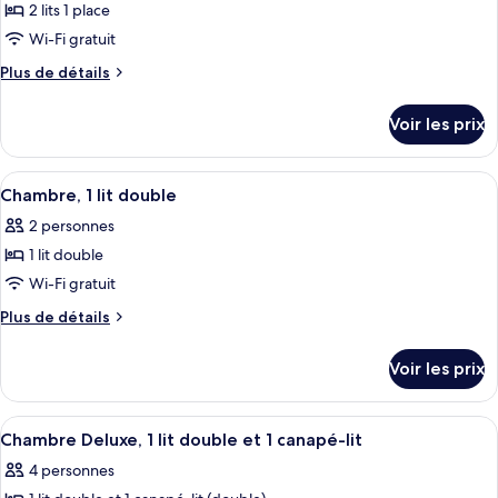
2 lits 1 place
Wi-Fi gratuit
Plus
Plus de détails
de
détails
Voir les prix
sur
le
type
Afficher
Une chambre d’hôtel équipée d’un télév
10
de
Chambre, 1 lit double
toutes
chambre
2 personnes
Standard
les
Twin
1 lit double
photos
Room
pour
Wi-Fi gratuit
ce
Plus
Plus de détails
type
de
détails
de
Voir les prix
sur
chambre :
le
Chambre,
type
Afficher
Une chambre d’hôtel avec deux lits, un
10
1
de
Chambre Deluxe, 1 lit double et 1 canapé-lit
toutes
chambre
lit
4 personnes
Chambre,
les
double
1