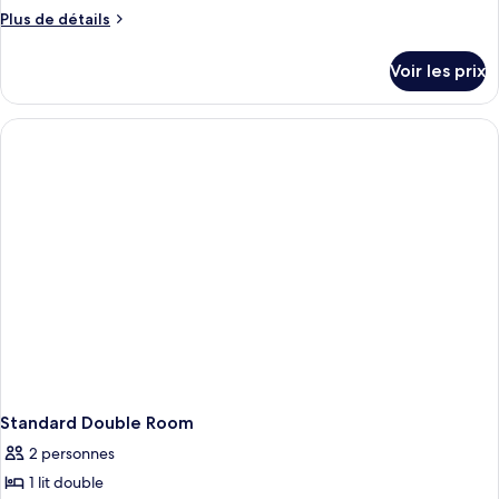
Plus
Plus de détails
de
détails
Voir les prix
sur
le
type
de
chambre
Standard
Single
Room
Standard Double Room
2 personnes
1 lit double