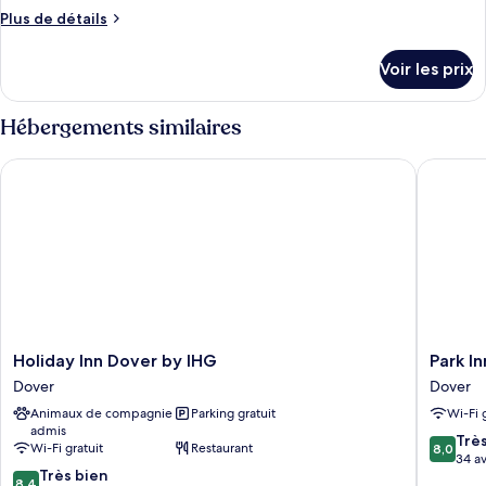
ce
place
Plus
Plus de détails
type
de
détails
de
Voir les prix
sur
chambre :
le
Chambre,
type
Hébergements similaires
2
de
chambre
lits
Holiday Inn Dover by IHG
Park Inn 
Chambre,
une
2
place
lits
une
place
Holiday
Park
Holiday Inn Dover by IHG
Park In
Inn
Inn
Dover
Dover
Dover
Palace
Animaux de compagnie
Parking gratuit
Wi-Fi 
by
Dover
admis
IHG
8.0
Trè
Wi-Fi gratuit
Restaurant
8,0
Dover
sur
34 av
8.4
Très bien
10,
8,4