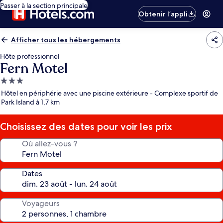
Passer à la section principale
Obtenir l’appli
Afficher tous les hébergements
Hôte professionnel
Fern Motel
Hébergement
3.0 étoiles
Hôtel en périphérie avec une piscine extérieure - Complexe sportif de
Park Island à 1,7 km
Choisissez des dates pour voir les prix
Où allez-vous ?
Dates
Voyageurs