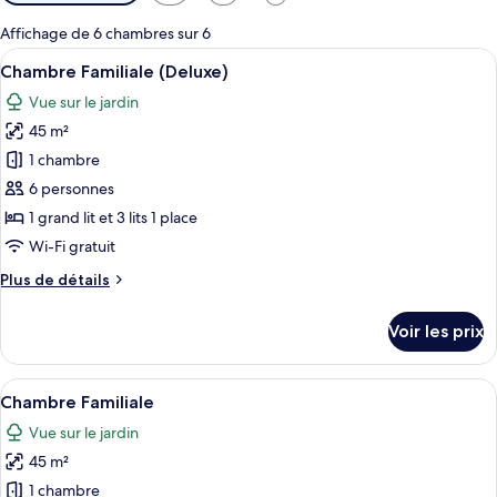
disponibles
pour
Affichage de 6 chambres sur 6
les
Afficher
Chambre Familiale (Deluxe) | Surmatelas
4
Chambre Familiale (Deluxe)
chambres
toutes
Vue sur le jardin
les
45 m²
photos
pour
1 chambre
ce
6 personnes
type
1 grand lit et 3 lits 1 place
de
Wi-Fi gratuit
chambre :
Plus
Plus de détails
Chambre
de
Familiale
détails
Voir les prix
(Deluxe)
sur
le
type
Afficher
Chambre Familiale | Surmatelas, lits bé
3
de
Chambre Familiale
toutes
chambre
Vue sur le jardin
Chambre
les
Familiale
45 m²
photos
(Deluxe)
pour
1 chambre