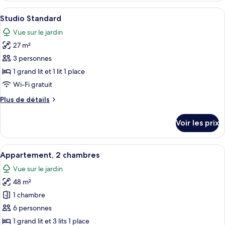
type
Afficher
Studio Standard | Surmatelas, lits bébé
4
de
Studio Standard
toutes
chambre
Vue sur le jardin
Studio
les
Deluxe
27 m²
photos
pour
3 personnes
ce
1 grand lit et 1 lit 1 place
type
Wi-Fi gratuit
de
Plus
Plus de détails
chambre :
de
Studio
détails
Voir les prix
sur
Standard
le
type
Afficher
Appartement, 2 chambres | Coin séjour 
6
de
Appartement, 2 chambres
toutes
chambre
Vue sur le jardin
Studio
les
Standard
48 m²
photos
pour
1 chambre
ce
6 personnes
type
1 grand lit et 3 lits 1 place