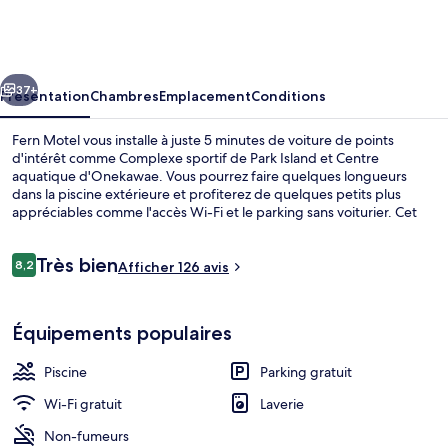
Motel
cédent
Suivant
37+
Présentation
Chambres
Emplacement
Conditions
Fern Motel vous installe à juste 5 minutes de voiture de points
d'intérêt comme Complexe sportif de Park Island et Centre
aquatique d'Onekawae. Vous pourrez faire quelques longueurs
dans la piscine extérieure et profiterez de quelques petits plus
appréciables comme l'accès Wi-Fi et le parking sans voiturier. Cet
hébergement abrite une piscine pour enfants et une terrasse,
tandis que, petit plus pratique, les chambres bénéficient d'un
Avis
Très bien
réfrigérateur et un micro-ondes.
8,2
Afficher 126 avis
8,2 sur 10
voyageurs
Appartement, 2 chambres | Coin cuisine
Équipements populaires
Piscine
Parking gratuit
Wi-Fi gratuit
Laverie
Non-fumeurs