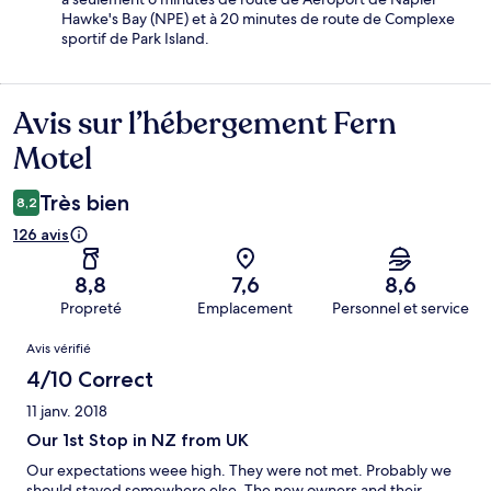
Hawke's Bay (NPE) et à 20 minutes de route de Complexe
sportif de Park Island.
Avis sur l’hébergement Fern
Avis
Motel
Très bien
8,2
126 avis
8,8
7,6
8,6
Propreté
Emplacement
Personnel et service
Avis
Avis vérifié
4/10 Correct
11 janv. 2018
Our 1st Stop in NZ from UK
Our expectations weee high. They were not met. Probably we
should stayed somewhere else. The new owners and their