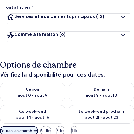
Tout afficher
Services et équipements principaux
(12)
Comme à la maison
(6)
Options de chambre
Vérifiez la disponibilité pour ces dates.
Vérifier la disponibilité pour ce soir août 8 - août 9
Vérifier la disponibilité pour 
Ce soir
Demain
août 8 - août 9
août 9 - août 10
Vérifier la disponibilité pour ce week-end août 14 - août 16
Vérifier la disponibilité pour
Ce week-end
Le week-end prochain
août 14 - août 16
août 21 - août 23
Filtres
Toutes les chambres
3+ lits
2 lits
1 lit