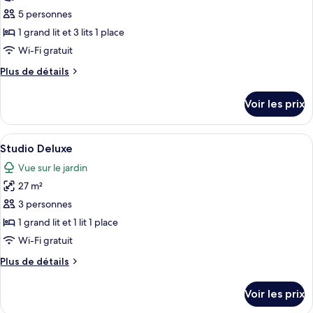
ce
5 personnes
type
1 grand lit et 3 lits 1 place
de
Wi-Fi gratuit
chambre :
Plus
Plus de détails
Chambre
de
Familiale
détails
Voir les prix
sur
le
type
Afficher
Surmatelas, lits bébé (gratuits), Wi-Fi 
5
de
Studio Deluxe
toutes
chambre
Vue sur le jardin
Chambre
les
Familiale
27 m²
photos
pour
3 personnes
ce
1 grand lit et 1 lit 1 place
type
Wi-Fi gratuit
de
Plus
Plus de détails
chambre :
de
Studio
détails
Voir les prix
sur
Deluxe
le