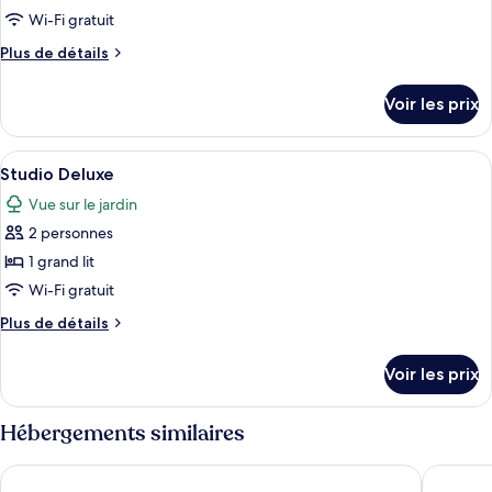
de
Wi-Fi gratuit
chambre :
Plus
Plus de détails
Appartement,
de
2
détails
Voir les prix
chambres
sur
le
type
Afficher
Surmatelas, lits bébé (gratuits), Wi-Fi 
4
de
Studio Deluxe
toutes
chambre
Vue sur le jardin
Appartement,
les
2
2 personnes
photos
chambres
pour
1 grand lit
ce
Wi-Fi gratuit
type
Plus
Plus de détails
de
de
chambre :
détails
Voir les prix
sur
Studio
le
Deluxe
type
Hébergements similaires
de
chambre
Expressotel
Napier N
Studio