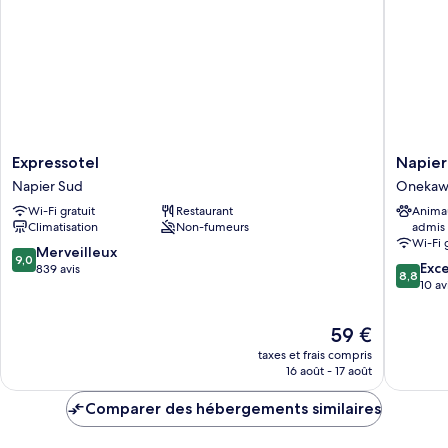
Deluxe
Expressotel
Napier
Expressotel
Napier
Napier
Nest
Napier Sud
Onekaw
Sud
Motel
Wi-Fi gratuit
Restaurant
Anima
Onekaw
Climatisation
Non-fumeurs
admis
Wi-Fi 
9.0
Merveilleux
9,0
8.8
Exce
sur
839 avis
8,8
sur
10 av
10,
10,
Merveilleux,
Excellen
839 avis
Le
59 €
10 avis
nouveau
taxes et frais compris
prix
16 août - 17 août
est
de
Comparer des hébergements similaires
59 €